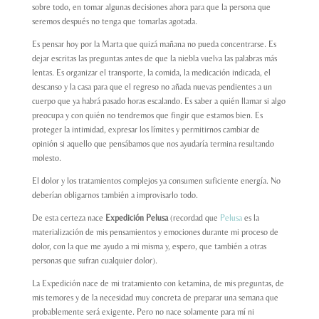
sobre todo, en tomar algunas decisiones ahora para que la persona que
seremos después no tenga que tomarlas agotada.
Es pensar hoy por la Marta que quizá mañana no pueda concentrarse. Es
dejar escritas las preguntas antes de que la niebla vuelva las palabras más
lentas. Es organizar el transporte, la comida, la medicación indicada, el
descanso y la casa para que el regreso no añada nuevas pendientes a un
cuerpo que ya habrá pasado horas escalando. Es saber a quién llamar si algo
preocupa y con quién no tendremos que fingir que estamos bien. Es
proteger la intimidad, expresar los límites y permitirnos cambiar de
opinión si aquello que pensábamos que nos ayudaría termina resultando
molesto.
El dolor y los tratamientos complejos ya consumen suficiente energía. No
deberían obligarnos también a improvisarlo todo.
De esta certeza nace
Expedición Pelusa
(recordad que
Pelusa
es la
materialización de mis pensamientos y emociones durante mi proceso de
dolor, con la que me ayudo a mi misma y, espero, que también a otras
personas que sufran cualquier dolor).
La Expedición nace de mi tratamiento con ketamina, de mis preguntas, de
mis temores y de la necesidad muy concreta de preparar una semana que
probablemente será exigente. Pero no nace solamente para mí ni