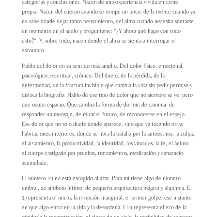
categorías y conclusiones. Nacen de una experiencia vivida en carne
propia. Nacen del cuerpo cuando se rompe un poco, de la mente cuando ya
no sabe dónde dejar tanto pensamiento, del alma cuando necesita sentarse
un momento en el suelo y preguntarse: “¿Y ahora qué hago con todo
esto?”. Y, sobre todo,
nacen donde el alma se sienta a interrogar el
escombro.
Hablo del dolor en su sentido más amplio. Del dolor físico, emocional,
psicológico, espiritual, crónico. Del duelo, de la pérdida, de la
enfermedad, de la fractura invisible que cambia la vida sin pedir permiso y
disloca la biografía. Hablo de ese tipo de dolor que no siempre se ve, pero
que ocupa espacio. Que cambia la forma de dormir, de caminar, de
responder un mensaje, de mirar el futuro, de reconocerse en el espejo.
Ese dolor que no solo duele donde aparece, sino que va tocando otras
habitaciones interiores, donde se libra la batalla por la autoestima, la culpa,
el aislamiento, la productividad, la identidad, los vínculos, la fe, el ánimo,
el cuerpo castigado por pruebas, tratamientos, medicación y cansancio
acumulado.
El número 19 no está escogido al azar. Para mí tiene algo de número
umbral, de símbolo íntimo, de pequeña arquitectura mágica y alquimia. El
1 representa el inicio, la irrupción inaugural, el primer golpe, ese instante
en que algo entra en la vida y la desordena. El 9 representa el eco de la
sabiduría,la reconstrucción, el cierre de un ciclo, la posibilidad de regresar