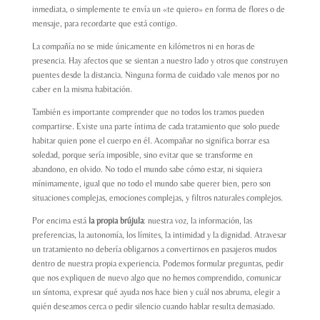
inmediata, o simplemente te envía un «te quiero» en forma de flores o de
mensaje, para recordarte que está contigo.
La compañía no se mide únicamente en kilómetros ni en horas de
presencia. Hay afectos que se sientan a nuestro lado y otros que construyen
puentes desde la distancia. Ninguna forma de cuidado vale menos por no
caber en la misma habitación.
También es importante comprender que no todos los tramos pueden
compartirse. Existe una parte íntima de cada tratamiento que solo puede
habitar quien pone el cuerpo en él. Acompañar no significa borrar esa
soledad, porque sería imposible, sino evitar que se transforme en
abandono, en olvido. No todo el mundo sabe cómo estar, ni siquiera
mínimamente, igual que no todo el mundo sabe querer bien, pero son
situaciones complejas, emociones complejas, y filtros naturales complejos.
Por encima está
la propia brújula
: nuestra voz, la información, las
preferencias, la autonomía, los límites, la intimidad y la dignidad. Atravesar
un tratamiento no debería obligarnos a convertirnos en pasajeros mudos
dentro de nuestra propia experiencia. Podemos formular preguntas, pedir
que nos expliquen de nuevo algo que no hemos comprendido, comunicar
un síntoma, expresar qué ayuda nos hace bien y cuál nos abruma, elegir a
quién deseamos cerca o pedir silencio cuando hablar resulta demasiado.