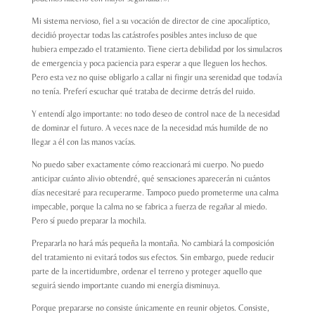
Mi sistema nervioso, fiel a su vocación de director de cine apocalíptico,
decidió proyectar todas las catástrofes posibles antes incluso de que
hubiera empezado el tratamiento. Tiene cierta debilidad por los simulacros
de emergencia y poca paciencia para esperar a que lleguen los hechos.
Pero esta vez no quise obligarlo a callar ni fingir una serenidad que todavía
no tenía. Preferí escuchar qué trataba de decirme detrás del ruido.
Y entendí algo importante: no todo deseo de control nace de la necesidad
de dominar el futuro. A veces nace de la necesidad más humilde de no
llegar a él con las manos vacías.
No puedo saber exactamente cómo reaccionará mi cuerpo. No puedo
anticipar cuánto alivio obtendré, qué sensaciones aparecerán ni cuántos
días necesitaré para recuperarme. Tampoco puedo prometerme una calma
impecable, porque la calma no se fabrica a fuerza de regañar al miedo.
Pero sí puedo preparar la mochila.
Prepararla no hará más pequeña la montaña. No cambiará la composición
del tratamiento ni evitará todos sus efectos. Sin embargo, puede reducir
parte de la incertidumbre, ordenar el terreno y proteger aquello que
seguirá siendo importante cuando mi energía disminuya.
Porque prepararse no consiste únicamente en reunir objetos. Consiste,