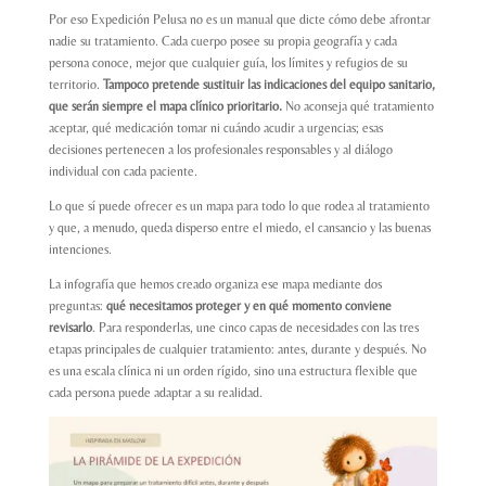
Por eso Expedición Pelusa no es un manual que dicte cómo debe afrontar
nadie su tratamiento. Cada cuerpo posee su propia geografía y cada
persona conoce, mejor que cualquier guía, los límites y refugios de su
territorio.
Tampoco pretende sustituir las indicaciones del equipo sanitario,
que serán siempre el mapa clínico prioritario.
No aconseja qué tratamiento
aceptar, qué medicación tomar ni cuándo acudir a urgencias; esas
decisiones pertenecen a los profesionales responsables y al diálogo
individual con cada paciente.
Lo que sí puede ofrecer es un mapa para todo lo que rodea al tratamiento
y que, a menudo, queda disperso entre el miedo, el cansancio y las buenas
intenciones.
La infografía que hemos creado organiza ese mapa mediante dos
preguntas:
qué necesitamos proteger y en qué momento conviene
revisarlo
. Para responderlas, une cinco capas de necesidades con las tres
etapas principales de cualquier tratamiento: antes, durante y después. No
es una escala clínica ni un orden rígido, sino una estructura flexible que
cada persona puede adaptar a su realidad.