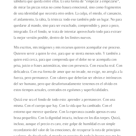
sabiduría que queda entre ellas. Es una forma de “empezar a empezarse”,
de mirar las piezas rotas no como basura emocional, sino como fragmentos
de una identidad que necesita otro orden. La culpa, el miedo, el cansancio,
el aislamiento, la rabia, la tristeza: todo eso también pide un lugar. No para
quedarse al mando, sino para ser escuchado, comprendido y, poco a poco,
integrado. En el fondo, se trata de intentar aprovecharlo todo para extraer
la mejor versión posible, dentro de los límites nuevos.
Mis escritos, mis imágenes y mis recursos quieren acompañar ese proceso.
Quieren servir a quien lo vive, para que se sienta menos solo. Y también a
quien está cerca, para que comprenda que el dolor no se acompaña con
prisa, juicio o frases automáticas, sino con presencia. Con escucha real. Con
delicadeza. Con esa forma de amor que no invade, no exige, no arregla a la
fuerza, pero permanece. Con valores que deberían ser obvios e intrínsecos
del ser humano, pero que desafortunadamente tenemos en el olvido en
estos tiempos actuales, centrados en egoísmos y superficialidades.
Quizá ese sea el fondo de todo esto: aprender a permanecer. Con una
misma. Con el cuerpo que hay. Con la vida que ha cambiado. Con el
entorno que merece quedarse. Con la esperanza cuando apenas es una
brasa pequeñita. Con la dignidad intacta, incluso en los días torpes. Quizá,
incluso, aunque el precio es caro, este golpe de humildad es un simple
recordatorio del valor de las emociones, de recuperar la ruta de principios
y valores, de devolverle al mundo un poquito de todo lo bueno que me ha