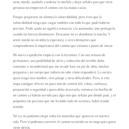
tiene miedo, ayudarle a ordenar la mochila y dejar señales para que otras
personas no empiecen el camino con las manos vacías.
Porque prepararse no elimina la vulnerabilidad, pero evita que la
vulnerabilidad tenga que cargar también con todo lo que pudo haberse
previsto. Pedir ayuda no significa renunciar a la autonomía, sino protegerla
cuando las fuerzas disminuyen. Descansar no es abandonar la marcha. Y
sentir miedo no invalida la esperanza; a veces demuestra que
comprendemos la importancia del camino que estamos a punto de iniciar.
Mi nueva expedición empieza con la ketamina. Con una semana de
perfusiones, una posibilidad de alivio y reducción del terrible dolor
constante e incondicional que me invade hace un par de años, muchas
preguntas y un cuerpo que todavía no sabe cómo responderá. La vuestra
quizá tenga otro nombre, otro paisaje y otras dificultades. Pero, si este
mapa consigue ofrecer un poco más de control útil, calma, confianza,
preparación o seguridad a quien deba atravesarla, entonces las huellas de
mi camino ya habrán servido para algo más que señalar por dónde pasé, y el
próposito tan precioso que me ha dado toda mi aventura, habrá tenido
sentido.
Tal vez no podamos elegir todas las montañas que aparecen en nuestra
vida. Pero sí podemos convertir el camino recorrido en un mapa para quien
viene detrás.