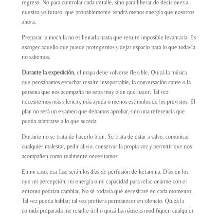
regreso. No para controlar cada detalle, sino para liberar de decisiones a
nuestro yo futuro, que probablemente tendrá menos energía que nosotros
ahora.
Preparar la mochila no es llenarla hasta que resulte imposible levantarla. Es
escoger aquello que puede protegernos y dejar espacio para lo que todavía
no sabemos.
Durante la expedición
, el mapa debe volverse flexible. Quizá la música
que pensábamos escuchar resulte insoportable, la conversación canse o la
persona que nos acompaña no sepa muy bien qué hacer. Tal vez
necesitemos más silencio, más ayuda o menos estímulos de los previstos. El
plan no será un examen que debamos aprobar, sino una referencia que
pueda adaptarse a lo que suceda.
Durante no se trata de hacerlo bien. Se trata de estar a salvo, comunicar
cualquier malestar, pedir alivio, conservar la propia voz y permitir que nos
acompañen como realmente necesitamos.
En mi caso, esa fase serán los días de perfusión de ketamina. Días en los
que mi percepción, mi energía o mi capacidad para relacionarme con el
entorno podrían cambiar. No sé todavía qué necesitaré en cada momento.
Tal vez pueda hablar; tal vez prefiera permanecer en silencio. Quizá la
comida preparada me resulte útil o quizá las náuseas modifiquen cualquier