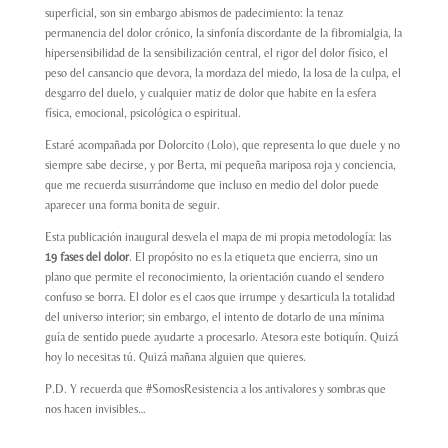
superficial, son sin embargo abismos de padecimiento: la tenaz
permanencia del dolor crónico, la sinfonía discordante de la fibromialgia, la
hipersensibilidad de la sensibilización central, el rigor del dolor físico, el
peso del cansancio que devora, la mordaza del miedo, la losa de la culpa, el
desgarro del duelo, y cualquier matiz de dolor que habite en la esfera
física, emocional, psicológica o espiritual.
Estaré acompañada por Dolorcito (Lolo), que representa lo que duele y no
siempre sabe decirse, y por Berta, mi pequeña mariposa roja y conciencia,
que me recuerda susurrándome que incluso en medio del dolor puede
aparecer una forma bonita de seguir.
Esta publicación inaugural desvela el mapa de mi propia metodología: las
19 fases del dolor
. El propósito no es la etiqueta que encierra, sino un
plano que permite el reconocimiento, la orientación cuando el sendero
confuso se borra. El dolor es el caos que irrumpe y desarticula la totalidad
del universo interior; sin embargo, el intento de dotarlo de una mínima
guía de sentido puede ayudarte a procesarlo. Atesora este botiquín. Quizá
hoy lo necesitas tú. Quizá mañana alguien que quieres.
P.D. Y recuerda que #SomosResistencia a los antivalores y sombras que
nos hacen invisibles…