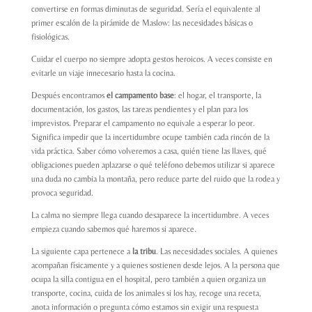
convertirse en formas diminutas de seguridad. Sería el equivalente al
primer escalón de la pirámide de Maslow: las necesidades básicas o
fisiológicas.
Cuidar el cuerpo no siempre adopta gestos heroicos. A veces consiste en
evitarle un viaje innecesario hasta la cocina.
Después encontramos
el campamento base
: el hogar, el transporte, la
documentación, los gastos, las tareas pendientes y el plan para los
imprevistos. Preparar el campamento no equivale a esperar lo peor.
Significa impedir que la incertidumbre ocupe también cada rincón de la
vida práctica. Saber cómo volveremos a casa, quién tiene las llaves, qué
obligaciones pueden aplazarse o qué teléfono debemos utilizar si aparece
una duda no cambia la montaña, pero reduce parte del ruido que la rodea y
provoca seguridad.
La calma no siempre llega cuando desaparece la incertidumbre. A veces
empieza cuando sabemos qué haremos si aparece.
La siguiente capa pertenece a
la tribu
. Las necesidades sociales. A quienes
acompañan físicamente y a quienes sostienen desde lejos. A la persona que
ocupa la silla contigua en el hospital, pero también a quien organiza un
transporte, cocina, cuida de los animales si los hay, recoge una receta,
anota información o pregunta cómo estamos sin exigir una respuesta