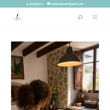
651693111
soymartabonet@gmail.com