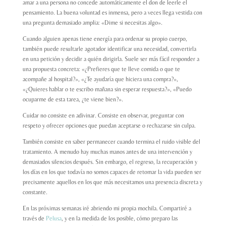
amar a una persona no concede automáticamente el don de leerle el
pensamiento. La buena voluntad es inmensa, pero a veces llega vestida con
una pregunta demasiado amplia: «Dime si necesitas algo».
Cuando alguien apenas tiene energía para ordenar su propio cuerpo,
también puede resultarle agotador identificar una necesidad, convertirla
en una petición y decidir a quién dirigirla. Suele ser más fácil responder a
una propuesta concreta: «¿Prefieres que te lleve comida o que te
acompañe al hospital?», «¿Te ayudaría que hiciera una compra?»,
«¿Quieres hablar o te escribo mañana sin esperar respuesta?», «Puedo
ocuparme de esta tarea, ¿te viene bien?».
Cuidar no consiste en adivinar. Consiste en observar, preguntar con
respeto y ofrecer opciones que puedan aceptarse o rechazarse sin culpa.
También consiste en saber permanecer cuando termina el ruido visible del
tratamiento. A menudo hay muchas manos antes de una intervención y
demasiados silencios después. Sin embargo, el regreso, la recuperación y
los días en los que todavía no somos capaces de retomar la vida pueden ser
precisamente aquellos en los que más necesitamos una presencia discreta y
constante.
En las próximas semanas iré abriendo mi propia mochila. Compartiré a
través de
Pelusa
, y en la medida de los posible, cómo preparo las