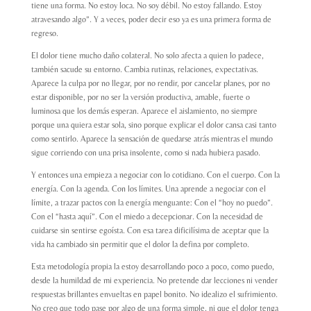
tiene una forma. No estoy loca. No soy débil. No estoy fallando. Estoy
atravesando algo”. Y a veces, poder decir eso ya es una primera forma de
regreso.
El dolor tiene mucho daño colateral. No solo afecta a quien lo padece,
también sacude su entorno. Cambia rutinas, relaciones, expectativas.
Aparece la culpa por no llegar, por no rendir, por cancelar planes, por no
estar disponible, por no ser la versión productiva, amable, fuerte o
luminosa que los demás esperan. Aparece el aislamiento, no siempre
porque una quiera estar sola, sino porque explicar el dolor cansa casi tanto
como sentirlo. Aparece la sensación de quedarse atrás mientras el mundo
sigue corriendo con una prisa insolente, como si nada hubiera pasado.
Y entonces una empieza a negociar con lo cotidiano. Con el cuerpo. Con la
energía. Con la agenda. Con los límites.
Una aprende a negociar con el
límite, a trazar pactos con la energía menguante:
Con el “hoy no puedo”.
Con el “hasta aquí”. Con el miedo a decepcionar. Con la necesidad de
cuidarse sin sentirse egoísta. Con esa tarea dificilísima de aceptar que la
vida ha cambiado sin permitir que el dolor la defina por completo.
Esta metodología propia la estoy desarrollando poco a poco, como puedo,
desde la humildad de mi experiencia. No pretende dar lecciones ni vender
respuestas brillantes envueltas en papel bonito. No idealizo el sufrimiento.
No creo que todo pase por algo de una forma simple, ni que el dolor tenga