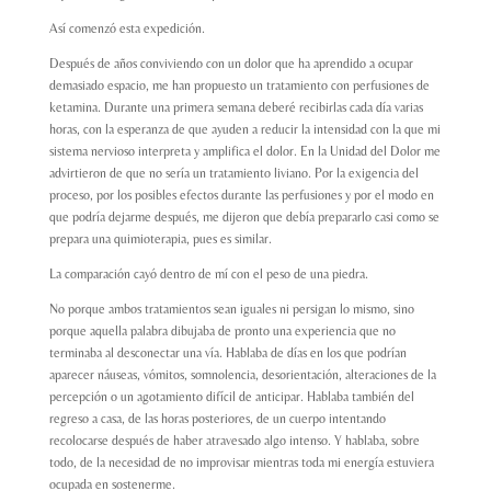
Así comenzó esta expedición.
Después de años conviviendo con un dolor que ha aprendido a ocupar
demasiado espacio, me han propuesto un tratamiento con perfusiones de
ketamina. Durante una primera semana deberé recibirlas cada día varias
horas, con la esperanza de que ayuden a reducir la intensidad con la que mi
sistema nervioso interpreta y amplifica el dolor. En la Unidad del Dolor me
advirtieron de que no sería un tratamiento liviano. Por la exigencia del
proceso, por los posibles efectos durante las perfusiones y por el modo en
que podría dejarme después, me dijeron que debía prepararlo casi como se
prepara una quimioterapia, pues es similar.
La comparación cayó dentro de mí con el peso de una piedra.
No porque ambos tratamientos sean iguales ni persigan lo mismo, sino
porque aquella palabra dibujaba de pronto una experiencia que no
terminaba al desconectar una vía. Hablaba de días en los que podrían
aparecer náuseas, vómitos, somnolencia, desorientación, alteraciones de la
percepción o un agotamiento difícil de anticipar. Hablaba también del
regreso a casa, de las horas posteriores, de un cuerpo intentando
recolocarse después de haber atravesado algo intenso. Y hablaba, sobre
todo, de la necesidad de no improvisar mientras toda mi energía estuviera
ocupada en sostenerme.