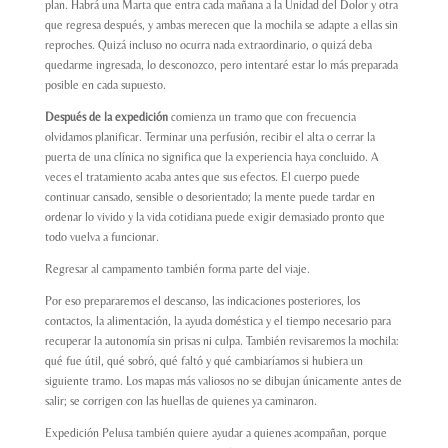
plan. Habrá una Marta que entra cada mañana a la Unidad del Dolor y otra
que regresa después, y ambas merecen que la mochila se adapte a ellas sin
reproches. Quizá incluso no ocurra nada extraordinario, o quizá deba
quedarme ingresada, lo desconozco, pero intentaré estar lo más preparada
posible en cada supuesto.
Después de la expedición
comienza un tramo que con frecuencia
olvidamos planificar. Terminar una perfusión, recibir el alta o cerrar la
puerta de una clínica no significa que la experiencia haya concluido. A
veces el tratamiento acaba antes que sus efectos. El cuerpo puede
continuar cansado, sensible o desorientado; la mente puede tardar en
ordenar lo vivido y la vida cotidiana puede exigir demasiado pronto que
todo vuelva a funcionar.
Regresar al campamento también forma parte del viaje.
Por eso prepararemos el descanso, las indicaciones posteriores, los
contactos, la alimentación, la ayuda doméstica y el tiempo necesario para
recuperar la autonomía sin prisas ni culpa. También revisaremos la mochila:
qué fue útil, qué sobró, qué faltó y qué cambiaríamos si hubiera un
siguiente tramo. Los mapas más valiosos no se dibujan únicamente antes de
salir; se corrigen con las huellas de quienes ya caminaron.
Expedición Pelusa también quiere ayudar a quienes acompañan, porque