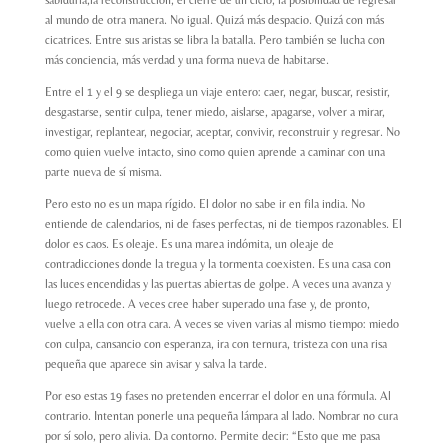
al mundo de otra manera. No igual. Quizá más despacio. Quizá con más
cicatrices. Entre sus aristas se libra la batalla. Pero también se lucha con
más conciencia, más verdad y una forma nueva de habitarse.
Entre el 1 y el 9 se despliega un viaje entero: caer, negar, buscar, resistir,
desgastarse, sentir culpa, tener miedo, aislarse, apagarse, volver a mirar,
investigar, replantear, negociar, aceptar, convivir, reconstruir y regresar. No
como quien vuelve intacto, sino como quien aprende a caminar con una
parte nueva de sí misma.
Pero esto no es un mapa rígido. El dolor no sabe ir en fila india. No
entiende de calendarios, ni de fases perfectas, ni de tiempos razonables. El
dolor es caos. Es oleaje.
Es una marea indómita, un oleaje de
contradicciones donde la tregua y la tormenta coexisten.
Es una casa con
las luces encendidas y las puertas abiertas de golpe. A veces una avanza y
luego retrocede. A veces cree haber superado una fase y, de pronto,
vuelve a ella con otra cara. A veces se viven varias al mismo tiempo: miedo
con culpa, cansancio con esperanza, ira con ternura, tristeza con una risa
pequeña que aparece sin avisar y salva la tarde.
Por eso estas 19 fases no pretenden encerrar el dolor en una fórmula. Al
contrario. Intentan ponerle una pequeña lámpara al lado. Nombrar no cura
por sí solo, pero alivia. Da contorno. Permite decir: “Esto que me pasa