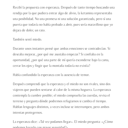
Recibí la propuesta con esperanza. Después de tanto tiempo buscando una
rendija por la que pudiera entrar algo de alivio, la ketamina representaba
una posibilidad. No una promesa ni una solución garantizada, pero sí una
puerta que todavía no había probado a abrir, pues sería maravilloso que yo
dejara de doler, un rato.
También sentí miedo.
Durante unos instantes pensé que ambas emociones se contradecían. Si
deseaba mejorar, ¿por qué me asustaba empezar? Si confiaba en la
oportunidad, ¿por qué una parte de mí quería esconderse bajo la cama,
cerrar los ojos y fingir que la montaña todavía no existía?
Había confundido la esperanza con la ausencia de temor.
Después comprendí que la esperanza y el miedo no son rivales, sino dos
viajeros que pueden sentarse al calor de la misma hoguera. La esperanza
contempla la cumbre posible; el miedo comprueba las cuerdas, revisa el
terreno y pregunta dónde podremos refugiarnos si cambia el tiempo.
Hablan lenguajes distintos, a veces incluso se interrumpen, pero ambos
intentan protegernos.
La esperanza dice: «Tal vez podamos llegar». El miedo pregunta: «¿Cómo
podemos hacerlo con mayor seguridad?».