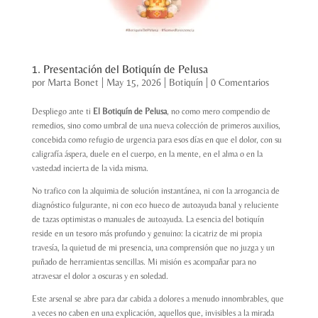
1. Presentación del Botiquín de Pelusa
por
Marta Bonet
|
May 15, 2026
|
Botiquín
|
0 Comentarios
Despliego ante ti
El Botiquín de Pelusa
, no como mero compendio de
remedios, sino como umbral de una nueva colección de primeros auxilios,
concebida como refugio de urgencia para esos días en que el dolor, con su
caligrafía áspera, duele en el cuerpo, en la mente, en el alma o en la
vastedad incierta de la vida misma.
No trafico con la alquimia de solución instantánea, ni con la arrogancia de
diagnóstico fulgurante, ni con eco hueco de autoayuda banal y reluciente
de tazas optimistas o manuales de autoayuda. La esencia del botiquín
reside en un tesoro más profundo y genuino: la cicatriz de mi propia
travesía, la quietud de mi presencia, una comprensión que no juzga y un
puñado de herramientas sencillas. Mi misión es acompañar para no
atravesar el dolor a oscuras y en soledad.
Este arsenal se abre para dar cabida a dolores a menudo innombrables, que
a veces no caben en una explicación, aquellos que, invisibles a la mirada