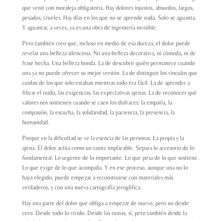
que venir con moraleja obligatoria. Hay dolores injustos, absurdos, largos,
pesados, crueles. Hay días en los que no se aprende nada. Solo se aguanta.
Y aguantar, a veces, ya es una obra de ingeniería invisible.
Pero también creo que, incluso en medio de esa dureza, el dolor puede
revelar una belleza silenciosa. No una belleza decorativa, ni cómoda, ni de
frase hecha. Una belleza honda. La de descubrir quién permanece cuando
una ya no puede ofrecer su mejor versión. La de distinguir los vínculos que
cuidan de los que solo estaban mientras todo era fácil. La de aprender a
filtrar el ruido, las exigencias, las expectativas ajenas. La de reconocer qué
valores nos sostienen cuando se caen los disfraces: la empatía, la
compasión, la escucha, la solidaridad, la paciencia, la presencia, la
humanidad.
Porque en la dificultad se ve la esencia de las personas. La propia y la
ajena. El dolor actúa como un tamiz implacable. Separa lo accesorio de lo
fundamental. Lo urgente de lo importante. Lo que pesa de lo que sostiene.
Lo que exige de lo que acompaña. Y en ese proceso, aunque una no lo
haya elegido, puede empezar a reconstruirse con materiales más
verdaderos, y con una nueva cartografía jeroglífica.
Hay una parte del dolor que obliga a empezar de nuevo, pero no desde
cero. Desde todo lo vivido. Desde las ruinas, sí, pero también desde la