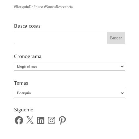
#BotiquínDePelusa #SomosResistencia
Busca cosas
Cronograma
Cronograma
Temas
Temas
Sígueme
Facebook
X
LinkedIn
Instagram
Pinterest