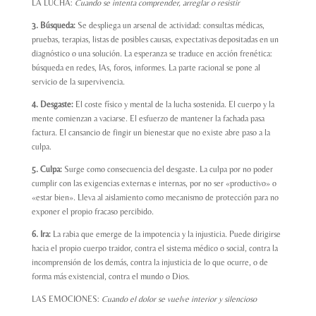
LA LUCHA:
Cuando se intenta comprender, arreglar o resistir
3. Búsqueda:
Se despliega un arsenal de actividad: consultas médicas,
pruebas, terapias, listas de posibles causas, expectativas depositadas en un
diagnóstico o una solución. La esperanza se traduce en acción frenética:
búsqueda en redes, IAs, foros, informes. La parte racional se pone al
servicio de la supervivencia.
4. Desgaste:
El coste físico y mental de la lucha sostenida. El cuerpo y la
mente comienzan a vaciarse. El esfuerzo de mantener la fachada pasa
factura. El cansancio de fingir un bienestar que no existe abre paso a la
culpa.
5. Culpa:
Surge como consecuencia del desgaste. La culpa por no poder
cumplir con las exigencias externas e internas, por no ser «productivo» o
«estar bien». Lleva al aislamiento como mecanismo de protección para no
exponer el propio fracaso percibido.
6. Ira:
La rabia que emerge de la impotencia y la injusticia. Puede dirigirse
hacia el propio cuerpo traidor, contra el sistema médico o social, contra la
incomprensión de los demás, contra la injusticia de lo que ocurre, o de
forma más existencial, contra el mundo o Dios.
LAS EMOCIONES:
Cuando el dolor se vuelve interior y silencioso