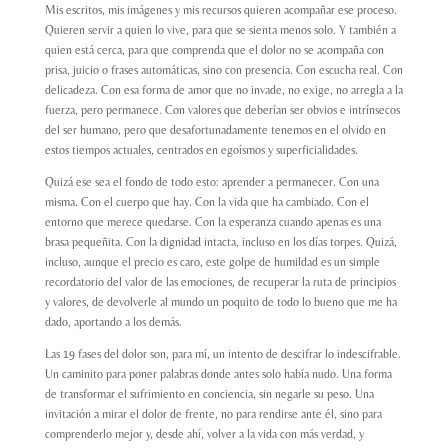
Mis escritos, mis imágenes y mis recursos quieren acompañar ese proceso.
Quieren servir a quien lo vive, para que se sienta menos solo. Y también a
quien está cerca, para que comprenda que el dolor no se acompaña con
prisa, juicio o frases automáticas, sino con presencia. Con escucha real. Con
delicadeza. Con esa forma de amor que no invade, no exige, no arregla a la
fuerza, pero permanece. Con valores que deberían ser obvios e intrínsecos
del ser humano, pero que desafortunadamente tenemos en el olvido en
estos tiempos actuales, centrados en egoísmos y superficialidades.
Quizá ese sea el fondo de todo esto: aprender a permanecer. Con una
misma. Con el cuerpo que hay. Con la vida que ha cambiado. Con el
entorno que merece quedarse. Con la esperanza cuando apenas es una
brasa pequeñita. Con la dignidad intacta, incluso en los días torpes. Quizá,
incluso, aunque el precio es caro, este golpe de humildad es un simple
recordatorio del valor de las emociones, de recuperar la ruta de principios
y valores, de devolverle al mundo un poquito de todo lo bueno que me ha
dado, aportando a los demás.
Las 19 fases del dolor son, para mí, un intento de descifrar lo indescifrable.
Un caminito para poner palabras donde antes solo había nudo. Una forma
de transformar el sufrimiento en conciencia, sin negarle su peso. Una
invitación a mirar el dolor de frente, no para rendirse ante él, sino para
comprenderlo mejor y, desde ahí, volver a la vida con más verdad, y