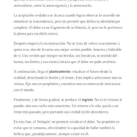
autocuidarse, entre la autoexigencia y la autoescucha.
La aceptación verdadera se alcanza cuando logras observar lo ocurrido sin
minimizar su trascendencia, pero sin permitir que defina tu identidad por
completo. El dolor es un fragmento de tu historia, sí, pero no le pertenece
la pluma para escribirla entera.
Después empieza la reconstrucción. No se trata de volver exactamente a
quien eras, sino de levantar una mejor versión posible, honesta y habitable
de ti. Una versión que integre tus heridas, tus fortalezas, tu sentido del
humor, tus límites y esa esencia intacta que el dolor no pudo arrebatar.
A continuación, llega el
planteamiento
: visualizar el futuro desde la
realidad, desechando la ilusión y el temor. Esto implica seleccionar nuevas
rutinas, fijar nuevos propósitos y encontrar nuevas maneras de interactuar
con el mundo.
Finalmente, y de forma gradual, se produce el
regreso
. No es el retorno al
pasado, sino una vuelta más consciente. Un retorno a la vida, quizás a un
ritmo más pausado, pero portando una verdad recién descubierta.
En esta fase, el ‘botiquín’ no promete erradicar el dolor. Su propósito es
evitar que te consuma, ofreciéndote la capacidad de hallar también la
belleza que, paradójicamente, siempre existe en él.