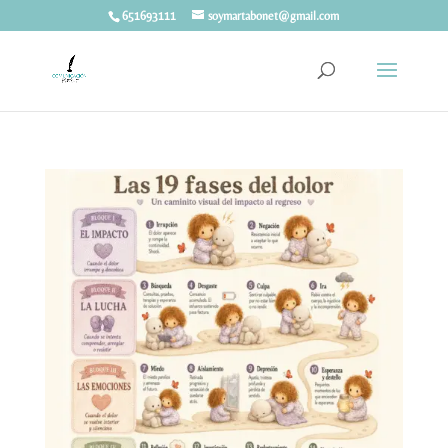
651693111
soymartabonet@gmail.com