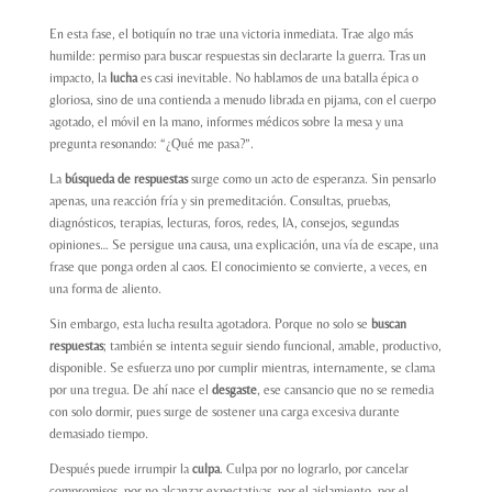
En esta fase, el botiquín no trae una victoria inmediata. Trae algo más
humilde: permiso para buscar respuestas sin declararte la guerra. Tras un
impacto, la
lucha
es casi inevitable. No hablamos de una batalla épica o
gloriosa, sino de una contienda a menudo librada en pijama, con el cuerpo
agotado, el móvil en la mano, informes médicos sobre la mesa y una
pregunta resonando: “¿Qué me pasa?”.
La
búsqueda de respuestas
surge como un acto de esperanza. Sin pensarlo
apenas, una reacción fría y sin premeditación. Consultas, pruebas,
diagnósticos, terapias, lecturas, foros, redes, IA, consejos, segundas
opiniones… Se persigue una causa, una explicación, una vía de escape, una
frase que ponga orden al caos. El conocimiento se convierte, a veces, en
una forma de aliento.
Sin embargo, esta lucha resulta
agotadora
. Porque no solo se
buscan
respuestas
; también se intenta seguir siendo funcional, amable, productivo,
disponible. Se esfuerza uno por cumplir mientras, internamente, se clama
por una tregua. De ahí nace el
desgaste
, ese cansancio que no se remedia
con solo dormir, pues surge de sostener una carga excesiva durante
demasiado tiempo.
Después puede irrumpir la
culpa
. Culpa por no lograrlo, por cancelar
compromisos, por no alcanzar expectativas, por el aislamiento, por el