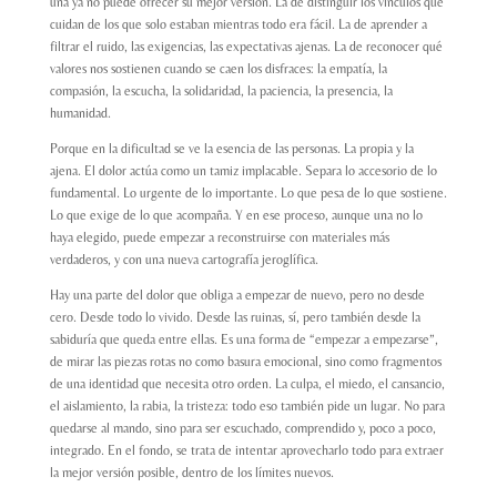
una ya no puede ofrecer su mejor versión. La de distinguir los vínculos que
cuidan de los que solo estaban mientras todo era fácil. La de aprender a
filtrar el ruido, las exigencias, las expectativas ajenas. La de reconocer qué
valores nos sostienen cuando se caen los disfraces: la empatía, la
compasión, la escucha, la solidaridad, la paciencia, la presencia, la
humanidad.
Porque en la dificultad se ve la esencia de las personas. La propia y la
ajena. El dolor actúa como un tamiz implacable. Separa lo accesorio de lo
fundamental. Lo urgente de lo importante. Lo que pesa de lo que sostiene.
Lo que exige de lo que acompaña. Y en ese proceso, aunque una no lo
haya elegido, puede empezar a reconstruirse con materiales más
verdaderos, y con una nueva cartografía jeroglífica.
Hay una parte del dolor que obliga a empezar de nuevo, pero no desde
cero. Desde todo lo vivido. Desde las ruinas, sí, pero también desde la
sabiduría que queda entre ellas. Es una forma de “empezar a empezarse”,
de mirar las piezas rotas no como basura emocional, sino como fragmentos
de una identidad que necesita otro orden. La culpa, el miedo, el cansancio,
el aislamiento, la rabia, la tristeza: todo eso también pide un lugar. No para
quedarse al mando, sino para ser escuchado, comprendido y, poco a poco,
integrado. En el fondo, se trata de intentar aprovecharlo todo para extraer
la mejor versión posible, dentro de los límites nuevos.