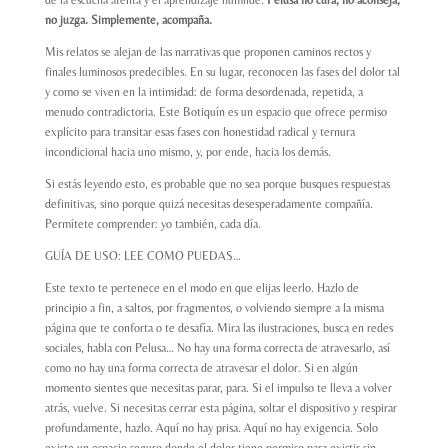
de la escucha atenta y el aprendizaje humilde.
Pelusa no cura, no aconseja,
no juzga. Simplemente, acompaña.
Mis relatos se alejan de las narrativas que proponen caminos rectos y
finales luminosos predecibles. En su lugar, reconocen las fases del dolor tal
y como se viven en la intimidad: de forma desordenada, repetida, a
menudo contradictoria. Este Botiquín es un espacio que ofrece permiso
explícito para transitar esas fases con honestidad radical y ternura
incondicional hacia uno mismo, y, por ende, hacia los demás.
Si estás leyendo esto, es probable que no sea porque busques respuestas
definitivas, sino porque quizá necesitas desesperadamente compañía.
Permítete comprender: yo también, cada día.
GUÍA DE USO: LEE COMO PUEDAS…
Este texto te pertenece en el modo en que elijas leerlo. Hazlo de
principio a fin, a saltos, por fragmentos, o volviendo siempre a la misma
página que te conforta o te desafía. Mira las ilustraciones, busca en redes
sociales, habla con Pelusa…
No hay una forma correcta de atravesarlo
, así
como no hay una forma correcta de atravesar el dolor. Si en algún
momento sientes que necesitas parar, para. Si el impulso te lleva a volver
atrás, vuelve. Si necesitas cerrar esta página, soltar el dispositivo y respirar
profundamente, hazlo. Aquí no hay prisa. Aquí no hay exigencia. Solo