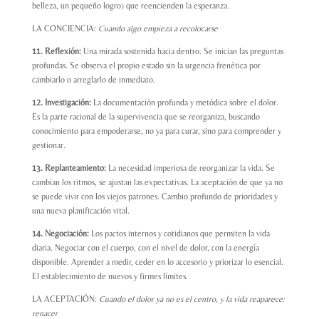
belleza, un pequeño logro) que reencienden la esperanza.
LA CONCIENCIA:
Cuando algo empieza a recolocarse
11. Reflexión:
Una mirada sostenida hacia dentro. Se inician las preguntas
profundas. Se observa el propio estado sin la urgencia frenética por
cambiarlo o arreglarlo de inmediato.
12. Investigación:
La documentación profunda y metódica sobre el dolor.
Es la parte racional de la supervivencia que se reorganiza, buscando
conocimiento para empoderarse, no ya para curar, sino para comprender y
gestionar.
13. Replanteamiento:
La necesidad imperiosa de reorganizar la vida. Se
cambian los ritmos, se ajustan las expectativas. La aceptación de que ya no
se puede vivir con los viejos patrones. Cambio profundo de prioridades y
una nueva planificación vital.
14. Negociación:
Los pactos internos y cotidianos que permiten la vida
diaria. Negociar con el cuerpo, con el nivel de dolor, con la energía
disponible. Aprender a medir, ceder en lo accesorio y priorizar lo esencial.
El establecimiento de nuevos y firmes límites.
LA ACEPTACIÓN:
Cuando el dolor ya no es el centro, y la vida reaparece:
renacer