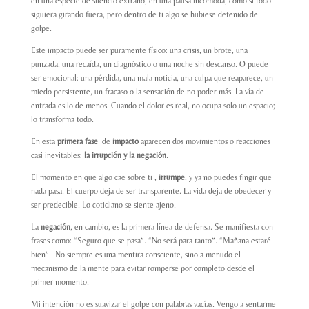
en una especie de silencio extraño, en una pausa incómoda, como si todo
siguiera girando fuera, pero dentro de ti algo se hubiese detenido de
golpe.
Este impacto puede ser puramente físico: una crisis, un brote, una
punzada, una recaída, un diagnóstico o una noche sin descanso. O puede
ser emocional: una pérdida, una mala noticia, una culpa que reaparece, un
miedo persistente, un fracaso o la sensación de no poder más. La vía de
entrada es lo de menos. Cuando el dolor es real, no ocupa solo un espacio;
lo transforma todo.
En esta
primera fase
de
impacto
aparecen dos movimientos o reacciones
casi inevitables:
la irrupción y la negación.
El momento en que algo cae sobre ti ,
irrumpe
, y ya no puedes fingir que
nada pasa. El cuerpo deja de ser transparente. La vida deja de obedecer y
ser predecible. Lo cotidiano se siente ajeno.
La
negación
, en cambio, es la primera línea de defensa. Se manifiesta con
frases como: “Seguro que se pasa”. “No será para tanto”. “Mañana estaré
bien”.. No siempre es una mentira consciente, sino a menudo el
mecanismo de la mente para evitar romperse por completo desde el
primer momento.
Mi intención no es suavizar el golpe con palabras vacías. Vengo a sentarme