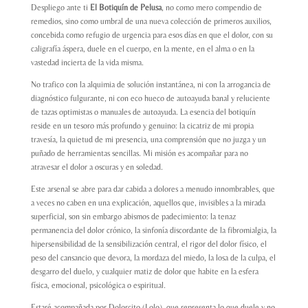
Despliego ante ti
El Botiquín de Pelusa
, no como mero compendio de
remedios, sino como umbral de una nueva colección de primeros auxilios,
concebida como refugio de urgencia para esos días en que el dolor, con su
caligrafía áspera, duele en el cuerpo, en la mente, en el alma o en la
vastedad incierta de la vida misma.
No trafico con la alquimia de solución instantánea, ni con la arrogancia de
diagnóstico fulgurante, ni con eco hueco de autoayuda banal y reluciente
de tazas optimistas o manuales de autoayuda. La esencia del botiquín
reside en un tesoro más profundo y genuino: la cicatriz de mi propia
travesía, la quietud de mi presencia, una comprensión que no juzga y un
puñado de herramientas sencillas. Mi misión es acompañar para no
atravesar el dolor a oscuras y en soledad.
Este arsenal se abre para dar cabida a dolores a menudo innombrables, que
a veces no caben en una explicación, aquellos que, invisibles a la mirada
superficial, son sin embargo abismos de padecimiento: la tenaz
permanencia del dolor crónico, la sinfonía discordante de la fibromialgia, la
hipersensibilidad de la sensibilización central, el rigor del dolor físico, el
peso del cansancio que devora, la mordaza del miedo, la losa de la culpa, el
desgarro del duelo, y cualquier matiz de dolor que habite en la esfera
física, emocional, psicológica o espiritual.
Estaré acompañada por Dolorcito (Lolo), que representa lo que duele y no