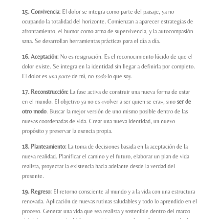
15. Convivencia:
El dolor se integra como parte del paisaje, ya no
ocupando la totalidad del horizonte. Comienzan a aparecer estrategias de
afrontamiento, el humor como arma de supervivencia, y la autocompasión
sana. Se desarrollan herramientas prácticas para el día a día.
16. Aceptación:
No es resignación. Es el reconocimiento lúcido de que el
dolor existe. Se integra en la identidad sin llegar a definirla por completo.
El dolor es
una parte
de mí, no
todo
lo que soy.
17. Reconstrucción:
La fase activa de construir una nueva forma de estar
en el mundo. El objetivo ya no es «volver a ser quien se era», sino
ser de
otro modo
. Buscar la mejor versión de uno mismo posible dentro de las
nuevas coordenadas de vida. Crear una nueva identidad, un nuevo
propósito y preservar la esencia propia.
18. Planteamiento:
La toma de decisiones basada en la aceptación de la
nueva realidad. Planificar el camino y el futuro, elaborar un plan de vida
realista, proyectar la existencia hacia adelante desde la verdad del
presente.
19. Regreso:
El retorno consciente al mundo y a la vida con una estructura
renovada. Aplicación de nuevas rutinas saludables y todo lo aprendido en el
proceso. Generar una vida que sea realista y sostenible dentro del marco