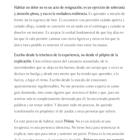
Habitar un dolor no es un acto de resignación; es un ejercicio de soberanía
y atención plena, y esa es la verdadera resiliencia.
Es aprender a mirarlo de
frente sin la urgencia de huir. Es reconocer con precisión cuándo aprieta y
cuándo afloja, cuándo se convierte en un nudo en el estómago y cuándo se
disuelve un instante. Es aceptar la verdad fundamental de que hay días en
los que la vida permite caminar con cierta ligereza y otros en los que la
única tarea posible es sostener el corazón roto entre las manos.
Escribo desde la trinchera de la experiencia, no desde el púlpito de la
explicación.
Estos relatos nacen del cansancio acumulado, de la
incertidumbre que se aloja en los huesos, desde un cuerpo que a veces se
declara en huelga y desde una mente que ha tenido que aprender, a la
fuerza, a bajar el ritmo. Escribo desde la maraña de emociones
aparentemente ingobernables.
No me presento como experta ni como
guía iluminada
, sino como alguien que atraviesa el dolor y que, para no
sentirse sola ni completamente derrotada por él, ha necesitado ponerle
palabras y un tenue orden. Y durante todo mi proceso, he querido
transformarlo en propósito: el de ayudar a otras personas que sufren.
En este proceso de habitar, nació
Pelusa
. No es un oráculo ni una
terapeuta; es una presencia silenciosa. No tiene boca para sentenciar ni
explicar, sino ojos para mirar y sostener sin juicio. Pelusa es la encarnación