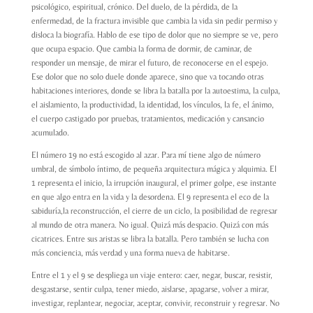
psicológico, espiritual, crónico. Del duelo, de la pérdida, de la
enfermedad, de la fractura invisible que cambia la vida sin pedir permiso y
disloca la biografía. Hablo de ese tipo de dolor que no siempre se ve, pero
que ocupa espacio. Que cambia la forma de dormir, de caminar, de
responder un mensaje, de mirar el futuro, de reconocerse en el espejo.
Ese dolor que no solo duele donde aparece, sino que va tocando otras
habitaciones interiores, donde se libra la batalla por la autoestima, la culpa,
el aislamiento, la productividad, la identidad, los vínculos, la fe, el ánimo,
el cuerpo castigado por pruebas, tratamientos, medicación y cansancio
acumulado.
El número 19 no está escogido al azar. Para mí tiene algo de número
umbral, de símbolo íntimo, de pequeña arquitectura mágica y alquimia. El
1 representa el inicio, la irrupción inaugural, el primer golpe, ese instante
en que algo entra en la vida y la desordena. El 9 representa el eco de la
sabiduría,la reconstrucción, el cierre de un ciclo, la posibilidad de regresar
al mundo de otra manera. No igual. Quizá más despacio. Quizá con más
cicatrices. Entre sus aristas se libra la batalla. Pero también se lucha con
más conciencia, más verdad y una forma nueva de habitarse.
Entre el 1 y el 9 se despliega un viaje entero: caer, negar, buscar, resistir,
desgastarse, sentir culpa, tener miedo, aislarse, apagarse, volver a mirar,
investigar, replantear, negociar, aceptar, convivir, reconstruir y regresar. No