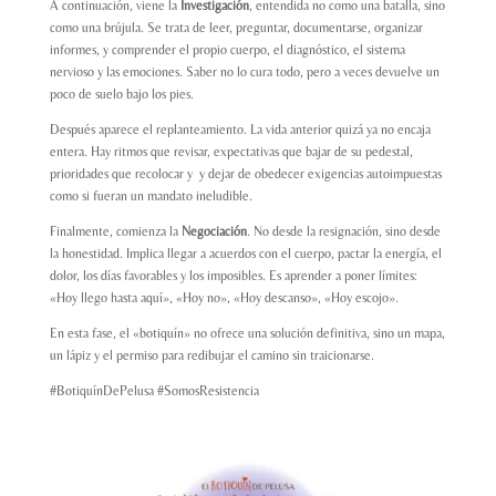
A continuación, viene la
Investigación
, entendida no como una batalla, sino
como una brújula. Se trata de leer, preguntar, documentarse, organizar
informes, y comprender el propio cuerpo, el diagnóstico, el sistema
nervioso y las emociones. Saber no lo cura todo, pero a veces devuelve un
poco de suelo bajo los pies.
Después aparece el replanteamiento. La vida anterior quizá ya no encaja
entera. Hay ritmos que revisar, expectativas que bajar de su pedestal,
prioridades que recolocar y y dejar de obedecer exigencias autoimpuestas
como si fueran un mandato ineludible.
Finalmente, comienza la
Negociación
. No desde la resignación, sino desde
la honestidad. Implica llegar a acuerdos con el cuerpo, pactar la energía, el
dolor, los días favorables y los imposibles. Es aprender a poner límites:
«Hoy llego hasta aquí», «Hoy no», «Hoy descanso», «Hoy escojo».
En esta fase, el «botiquín» no ofrece una solución definitiva, sino un mapa,
un lápiz y el permiso para redibujar el camino sin traicionarse.
#BotiquínDePelusa #SomosResistencia