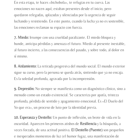
En esta etapa, te haces «bichobola», te refugias en tu cueva. Las
emociones no nacen aquí; estaban presentes desde el inicio, pero
quedaron relegadas, aplazadas y silenciadas por la urgencia de seguir
luchando y resistiendo. En este punto, cuando la lucha ya no es sostenible,
las emociones reclaman su espacio con fuerza.
7. Miedo:
Irrumpe con una crueldad paralizante. El miedo bloquea y
hunde, anticipa pérdidas y amenaza el futuro. Miedo al presente inestable,
al futuro incierto, a las consecuencias del pasado, y sobre todo, al dolor en
sí mismo.
8. Aislamiento:
La retirada progresiva del mundo social. El mundo exterior
sigue su curso, pero la persona se queda atrás, sintiendo que ya no encaja.
Es la soledad profunda, agravada por la incomprensión.
9. Depresión:
No siempre se manifiesta como un diagnóstico clínico, sino a
menudo como un estado existencial. Se caracteriza por apatía, tristeza
profunda, pérdida de sentido y apagamiento emocional. Es «El Duelo del
Yo que era», un proceso de luto por la identidad previa.
10. Esperanza y Destello:
Un punto de inflexión, un brote de vida en la
oscuridad. Aparecen los primeros atisbos de
Resiliencia
y la búsqueda, a
veces forzada, de una actitud positiva.
El Destello (Puente)
son pequeños
e inesperados momentos de luz (el humor fugaz, una manifestación de