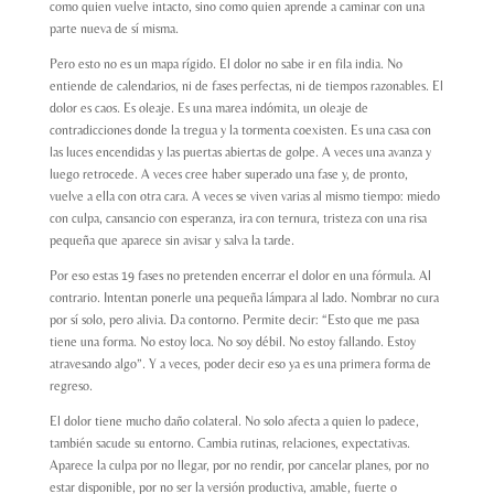
como quien vuelve intacto, sino como quien aprende a caminar con una
parte nueva de sí misma.
Pero esto no es un mapa rígido. El dolor no sabe ir en fila india. No
entiende de calendarios, ni de fases perfectas, ni de tiempos razonables. El
dolor es caos. Es oleaje.
Es una marea indómita, un oleaje de
contradicciones donde la tregua y la tormenta coexisten.
Es una casa con
las luces encendidas y las puertas abiertas de golpe. A veces una avanza y
luego retrocede. A veces cree haber superado una fase y, de pronto,
vuelve a ella con otra cara. A veces se viven varias al mismo tiempo: miedo
con culpa, cansancio con esperanza, ira con ternura, tristeza con una risa
pequeña que aparece sin avisar y salva la tarde.
Por eso estas 19 fases no pretenden encerrar el dolor en una fórmula. Al
contrario. Intentan ponerle una pequeña lámpara al lado. Nombrar no cura
por sí solo, pero alivia. Da contorno. Permite decir: “Esto que me pasa
tiene una forma. No estoy loca. No soy débil. No estoy fallando. Estoy
atravesando algo”. Y a veces, poder decir eso ya es una primera forma de
regreso.
El dolor tiene mucho daño colateral. No solo afecta a quien lo padece,
también sacude su entorno. Cambia rutinas, relaciones, expectativas.
Aparece la culpa por no llegar, por no rendir, por cancelar planes, por no
estar disponible, por no ser la versión productiva, amable, fuerte o