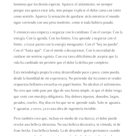
luminosa que los demás esperan. Aparece el aislamiento, no siempre
porque una quiera estar sola, sino porque explicar el dolor cansa casi tanto
como sentirlo. Aparece la sensación de quedarse atrás mientras el mundo
sigue corriendo con una prisa insolente, como si nada hubiera pasado.
Y entonces una empieza a negociar con lo cotidiano. Con el cuerpo. Con la
energía. Con la agenda. Con los límites.
Una aprende a negociar con el
límite, a trazar pactos con la energía menguante:
Con el “hoy no puedo”.
Con el “hasta aquí”. Con el miedo a decepcionar. Con la necesidad de
cuidarse sin sentirse egoísta. Con esa tarea dificilísima de aceptar que la
vida ha cambiado sin permitir que el dolor la defina por completo.
Esta metodología propia la estoy desarrollando poco a poco, como puedo,
desde la humildad de mi experiencia. No pretende dar lecciones ni vender
respuestas brillantes envueltas en papel bonito. No idealizo el sufrimiento.
No creo que todo pase por algo de una forma simple, ni que el dolor tenga
que venir con moraleja obligatoria. Hay dolores injustos, absurdos, largos,
pesados, crueles. Hay días en los que no se aprende nada. Solo se aguanta.
Y aguantar, a veces, ya es una obra de ingeniería invisible.
Pero también creo que, incluso en medio de esa dureza, el dolor puede
revelar una belleza silenciosa. No una belleza decorativa, ni cómoda, ni de
frase hecha. Una belleza honda. La de descubrir quién permanece cuando