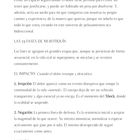
existe un espacio seguro donde el dolor tiene permiso para existir sin
tener que justificarse, y puede ser habitado sin prisa por disolverse. Y,
además, sería un sueño para mi que compartas con nosotras tu propio
camino y experiencia, de la manera que quieras, porque mi anhelo es que
todo lo que estoy creando en este universo de pelusamientos sea
bidireccional.
LAS 19 FASES DE MI BOTIQUÍN
Las fases se agrupan en grandes etapas que, aunque se presentan de forma
secuencial, en la vida real se superponen, se mezclan y se revisten
constantemente.
EL IMPACTO:
Cuando el dolor irrumpe y descoloca
1. Irrupción:
El dolor aparece como un evento disruptivo que rompe la
continuidad de la vida «normal». El cuerpo deja de ser un vehículo
transparente y algo esencial ya no encaja. Es el momento del
Shock
, donde
la realidad se suspende.
2. Negación:
La primera línea de defensa. Es la resistencia inicial a aceptar
la magnitud de lo que ocurre. Se intenta minimizar, normalizar o esperar
activamente que pase por sí solo. El intento desesperado de seguir
exactamente como antes.