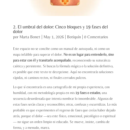
2. El umbral del dolor: Cinco bloques y 19 fases del
dolor
por
Marta Bonet
|
May 1, 2026
|
Botiquín
|
0 Comentarios
Este espacio no se concibe como un manual de autoayuda, ni como un
mapa infalible para superar el dolor.
No es un lugar para entenderlo, sino
para estar con él y transitarlo acompañado
, reconociendo su naturaleza
caótica y persistente. Si buscas la fórmula mágica o la solución definitiva,
es posible que este texto te decepcione. Aquí no encontrarás soluciones
rápidas, ni caminos rectos, ni finales cerrados pulcros.
Lo que sí encontrarás es una cartografía de mi propia experiencia, con
humildad, con mi metodología propia en mis
19 fases o estados
, una
secuencia desordenada que intenta nombrar lo innombrable. Algunas de
estas fases serán claras y reconocibles; otras, confusas y escurridizas. Lo más
probable es que experimentes el regreso de fases que creías haber dejado
atrás, porque el dolor —sea este físico, emocional, psicológico o espiritual
— no sigue un orden limpio ni educado. Se mueve, insiste, cambia de
forma, y a menudo, marea.