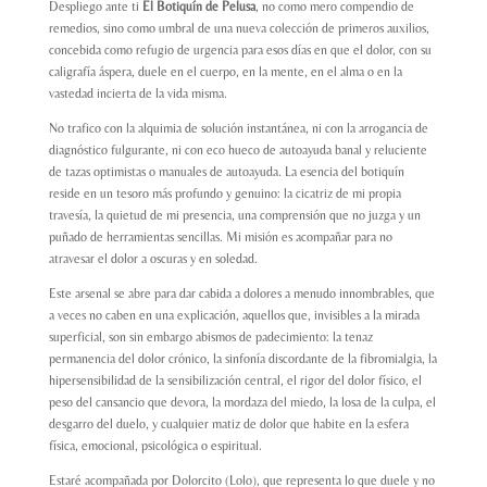
Despliego ante ti
El Botiquín de Pelusa
, no como mero compendio de
remedios, sino como umbral de una nueva colección de primeros auxilios,
concebida como refugio de urgencia para esos días en que el dolor, con su
caligrafía áspera, duele en el cuerpo, en la mente, en el alma o en la
vastedad incierta de la vida misma.
No trafico con la alquimia de solución instantánea, ni con la arrogancia de
diagnóstico fulgurante, ni con eco hueco de autoayuda banal y reluciente
de tazas optimistas o manuales de autoayuda. La esencia del botiquín
reside en un tesoro más profundo y genuino: la cicatriz de mi propia
travesía, la quietud de mi presencia, una comprensión que no juzga y un
puñado de herramientas sencillas. Mi misión es acompañar para no
atravesar el dolor a oscuras y en soledad.
Este arsenal se abre para dar cabida a dolores a menudo innombrables, que
a veces no caben en una explicación, aquellos que, invisibles a la mirada
superficial, son sin embargo abismos de padecimiento: la tenaz
permanencia del dolor crónico, la sinfonía discordante de la fibromialgia, la
hipersensibilidad de la sensibilización central, el rigor del dolor físico, el
peso del cansancio que devora, la mordaza del miedo, la losa de la culpa, el
desgarro del duelo, y cualquier matiz de dolor que habite en la esfera
física, emocional, psicológica o espiritual.
Estaré acompañada por Dolorcito (Lolo), que representa lo que duele y no