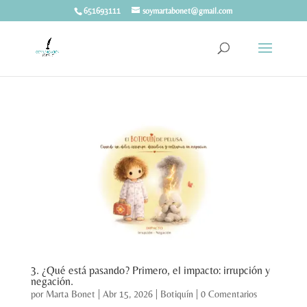
651693111
soymartabonet@gmail.com
3. ¿Qué está pasando? Primero, el impacto: irrupción y
negación.
por
Marta Bonet
|
Abr 15, 2026
|
Botiquín
|
0 Comentarios