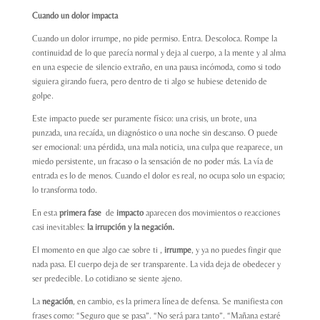
Cuando un dolor impacta
Cuando un dolor irrumpe, no pide permiso. Entra. Descoloca. Rompe la
continuidad de lo que parecía normal y deja al cuerpo, a la mente y al alma
en una especie de silencio extraño, en una pausa incómoda, como si todo
siguiera girando fuera, pero dentro de ti algo se hubiese detenido de
golpe.
Este impacto puede ser puramente físico: una crisis, un brote, una
punzada, una recaída, un diagnóstico o una noche sin descanso. O puede
ser emocional: una pérdida, una mala noticia, una culpa que reaparece, un
miedo persistente, un fracaso o la sensación de no poder más. La vía de
entrada es lo de menos. Cuando el dolor es real, no ocupa solo un espacio;
lo transforma todo.
En esta
primera fase
de
impacto
aparecen dos movimientos o reacciones
casi inevitables:
la irrupción y la negación.
El momento en que algo cae sobre ti ,
irrumpe
, y ya no puedes fingir que
nada pasa. El cuerpo deja de ser transparente. La vida deja de obedecer y
ser predecible. Lo cotidiano se siente ajeno.
La
negación
, en cambio, es la primera línea de defensa. Se manifiesta con
frases como: “Seguro que se pasa”. “No será para tanto”. “Mañana estaré