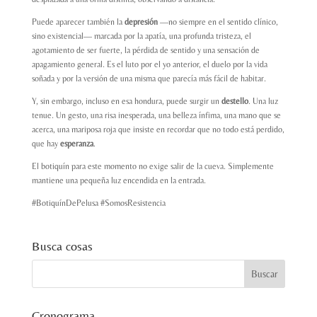
Puede aparecer también la
depresión
—no siempre en el sentido clínico,
sino existencial— marcada por la apatía, una profunda tristeza, el
agotamiento de ser fuerte, la pérdida de sentido y una sensación de
apagamiento general. Es el luto por el yo anterior, el duelo por la vida
soñada y por la versión de una misma que parecía más fácil de habitar.
Y, sin embargo, incluso en esa hondura, puede surgir un
destello
. Una luz
tenue. Un gesto, una risa inesperada, una belleza ínfima, una mano que se
acerca, una mariposa roja que insiste en recordar que no todo está perdido,
que hay
esperanza
.
El
botiquín
para este momento no exige salir de la cueva. Simplemente
mantiene una pequeña luz encendida en la entrada.
#BotiquínDePelusa #SomosResistencia
Busca cosas
Cronograma