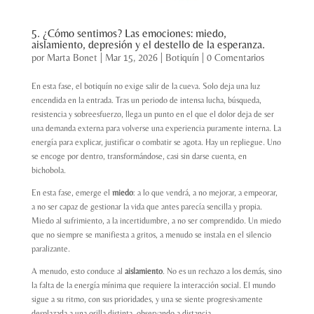
5. ¿Cómo sentimos? Las emociones: miedo,
aislamiento, depresión y el destello de la esperanza.
por
Marta Bonet
|
Mar 15, 2026
|
Botiquín
|
0 Comentarios
En esta fase, el botiquín no exige salir de la cueva. Solo deja una luz
encendida en la entrada. Tras un periodo de intensa lucha, búsqueda,
resistencia y sobreesfuerzo, llega un punto en el que el dolor deja de ser
una demanda externa para volverse una experiencia puramente interna. La
energía para explicar, justificar o combatir se agota. Hay un repliegue. Uno
se encoge por dentro, transformándose, casi sin darse cuenta, en
bichobola
.
En esta fase, emerge el
miedo
: a lo que vendrá, a no mejorar, a empeorar,
a no ser capaz de gestionar la vida que antes parecía sencilla y propia.
Miedo al sufrimiento, a la incertidumbre, a no ser comprendido. Un miedo
que no siempre se manifiesta a gritos, a menudo se instala en el silencio
paralizante.
A menudo, esto conduce al
aislamiento
. No es un rechazo a los demás, sino
la falta de la energía mínima que requiere la interacción social. El mundo
sigue a su ritmo, con sus prioridades, y una se siente progresivamente
desplazada a una orilla distinta, observando a distancia.