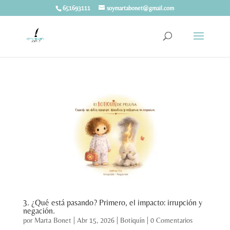
651693111
soymartabonet@gmail.com
3. ¿Qué está pasando? Primero, el impacto: irrupción y
negación.
por
Marta Bonet
|
Abr 15, 2026
|
Botiquín
|
0 Comentarios