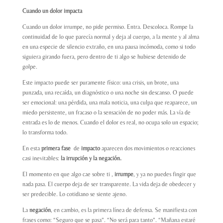
Cuando un dolor impacta
Cuando un dolor irrumpe, no pide permiso. Entra. Descoloca. Rompe la
continuidad de lo que parecía normal y deja al cuerpo, a la mente y al alma
en una especie de silencio extraño, en una pausa incómoda, como si todo
siguiera girando fuera, pero dentro de ti algo se hubiese detenido de
golpe.
Este impacto puede ser puramente físico: una crisis, un brote, una
punzada, una recaída, un diagnóstico o una noche sin descanso. O puede
ser emocional: una pérdida, una mala noticia, una culpa que reaparece, un
miedo persistente, un fracaso o la sensación de no poder más. La vía de
entrada es lo de menos. Cuando el dolor es real, no ocupa solo un espacio;
lo transforma todo.
En esta
primera fase
de
impacto
aparecen dos movimientos o reacciones
casi inevitables:
la irrupción y la negación.
El momento en que algo cae sobre ti ,
irrumpe
, y ya no puedes fingir que
nada pasa. El cuerpo deja de ser transparente. La vida deja de obedecer y
ser predecible. Lo cotidiano se siente ajeno.
La
negación
, en cambio, es la primera línea de defensa. Se manifiesta con
frases como: “Seguro que se pasa”. “No será para tanto”. “Mañana estaré