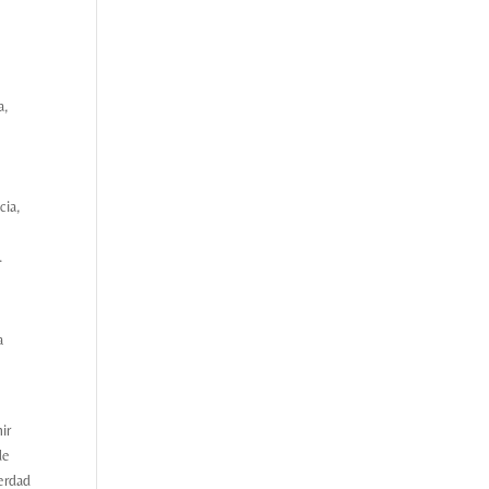
a,
cia,
.
a
ir
de
verdad