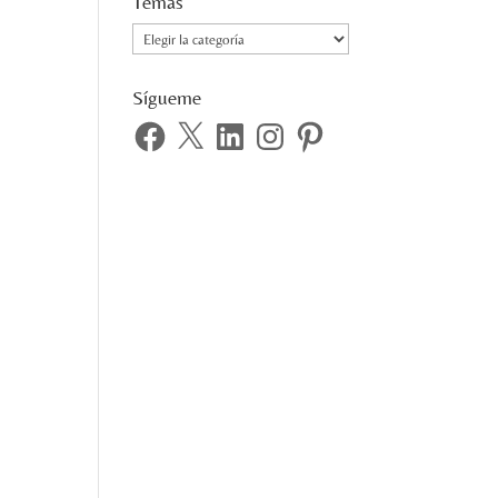
Temas
Temas
Sígueme
Facebook
X
LinkedIn
Instagram
Pinterest