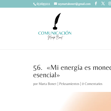
651693111
soymartabonet@gmail.com
56. «Mi energía es moneda
esencial»
por
Marta Bonet
|
Pelusamientos
|
0 Comentarios