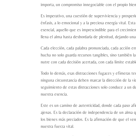
importa, un compromiso innegociable con el propio bien
Es imperativo, una cuestión de superviviencia y prosperid
énfasis, a lo emocional y a la preciosa energía vital. Es
esencial, aquello que es imprescindible para el crecimie
llena el alma hasta desbordarla de plenitud, dejando una
Cada elección, cada palabra pronunciada, cada acción em
hucha no solo guarda recursos tangibles, sino también la
nutre con cada decisión acertada, con cada límite estab
Todo lo demás, esas distracciones fugaces y efímeras te
ninguna circunstancia deben marcar la dirección de la vi
seguimiento de estas distracciones solo conduce a un de
nuestra esencia.
Este es un camino de autenticidad, donde cada paso afir
ajenas. Es la declaración de independencia de un alma 
los bienes más preciados. Es la afirmación de que el ve
nuestra fuerza vital.