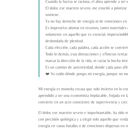
Cuando la fuerza se raciona, el alma aprende a ser
El dolor, ese maestro severo, me enseñó a priorizar 
sostiene.
Ya no hay derroche de energía ni de emociones en 
Es imperativo ahorrar en recursos, tanto materiales 
solamente en aquello que es esencial, imprescindible
desbordarla de plenitud.
Cada elección, cada palabra, cada acción se conviert
Todo lo demás, esas distracciones y efímeras tentac
marcar la dirección de la vida, ni vaciar la hucha in
Es un camino de autenticidad, donde cada paso afirm
❤️ Yo cuido dónde pongo mi energía, porque no me
Mi energía es moneda escasa que solo invierto en lo ese
aprendido a ser una economista implacable, forjada en la
convierte en un acto consciente de supervivencia y cre
El dolor, ese maestro severo e inquebrantable, ha sido m
con precisión quirúrgica y a elegir solo aquello que ve
energía en vanas batallas o de emociones dispersas en t