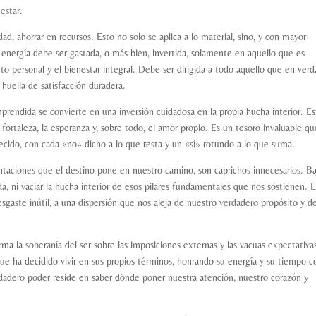
estar.
ad, ahorrar en recursos. Esto no solo se aplica a lo material, sino, y con mayor
ta energía debe ser gastada, o más bien, invertida, solamente en aquello que es
nto personal y el bienestar integral. Debe ser dirigida a todo aquello que en ver
 huella de satisfacción duradera.
prendida se convierte en una inversión cuidadosa en la propia hucha interior. Es
 fortaleza, la esperanza y, sobre todo, el amor propio. Es un tesoro invaluable qu
lecido, con cada «no» dicho a lo que resta y un «sí» rotundo a lo que suma.
ntaciones que el destino pone en nuestro camino, son caprichos innecesarios. B
da, ni vaciar la hucha interior de esos pilares fundamentales que nos sostienen. E
sgaste inútil, a una dispersión que nos aleja de nuestro verdadero propósito y d
ma la soberanía del ser sobre las imposiciones externas y las vacuas expectativa
que ha decidido vivir en sus propios términos, honrando su energía y su tiempo 
rdadero poder reside en saber dónde poner nuestra atención, nuestro corazón y