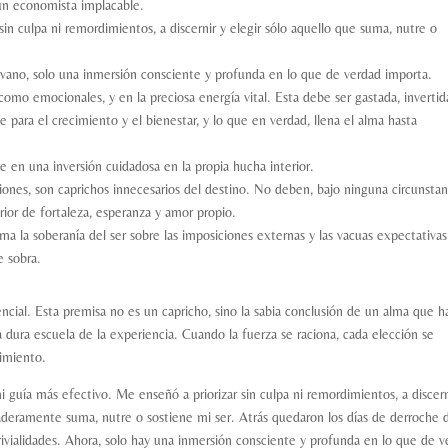
 un economista implacable.
sin culpa ni remordimientos, a discernir y elegir sólo aquello que suma, nutre o
vano, solo una inmersión consciente y profunda en lo que de verdad importa.
como emocionales, y en la preciosa energía vital. Esta debe ser gastada, invertid
 para el crecimiento y el bienestar, y lo que en verdad, llena el alma hasta
e en una inversión cuidadosa en la propia hucha interior.
iones, son caprichos innecesarios del destino. No deben, bajo ninguna circunstan
terior de fortaleza, esperanza y amor propio.
a la soberanía del ser sobre las imposiciones externas y las vacuas expectativas
 sobra.
ncial. Esta premisa no es un capricho, sino la sabia conclusión de un alma que h
 dura escuela de la experiencia. Cuando la fuerza se raciona, cada elección se
cimiento.
i guía más efectivo. Me enseñó a priorizar sin culpa ni remordimientos, a discern
rdaderamente suma, nutre o sostiene mi ser. Atrás quedaron los días de derroche 
rivialidades. Ahora, solo hay una inmersión consciente y profunda en lo que de 