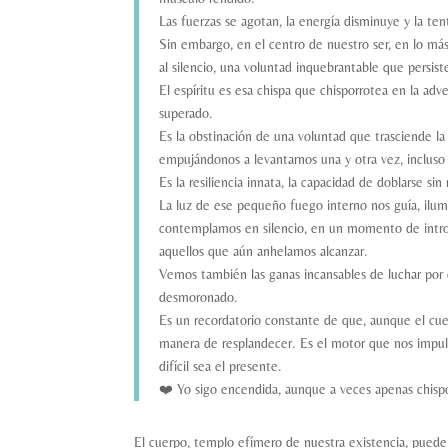
Las fuerzas se agotan, la energía disminuye y la te
Sin embargo, en el centro de nuestro ser, en lo m
al silencio, una voluntad inquebrantable que persist
El espíritu es esa chispa que chisporrotea en la a
superado.
Es la obstinación de una voluntad que trasciende la 
empujándonos a levantarnos una y otra vez, incluso
Es la resiliencia innata, la capacidad de doblarse s
La luz de ese pequeño fuego interno nos guía, ilum
contemplamos en silencio, en un momento de intros
aquellos que aún anhelamos alcanzar.
Vemos también las ganas incansables de luchar por est
desmoronado.
Es un recordatorio constante de que, aunque el cuerp
manera de resplandecer. Es el motor que nos impuls
difícil sea el presente.
❤️ Yo sigo encendida, aunque a veces apenas chisp
El cuerpo, templo efímero de nuestra existencia, puede 