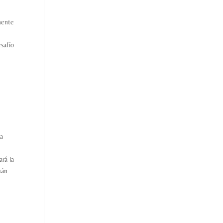
mente
esafío
ha
ará la
uán