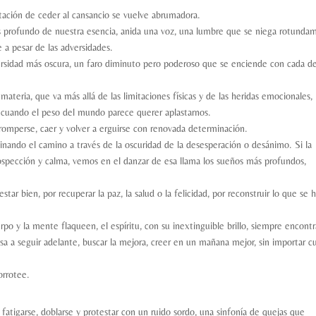
ntación de ceder al cansancio se vuelve abrumadora.
ás profundo de nuestra esencia, anida una voz, una lumbre que se niega rotunda
e a pesar de las adversidades.
dversidad más oscura, un faro diminuto pero poderoso que se enciende con cada d
materia, que va más allá de las limitaciones físicas y de las heridas emocionales,
 cuando el peso del mundo parece querer aplastarnos.
in romperse, caer y volver a erguirse con renovada determinación.
inando el camino a través de la oscuridad de la desesperación o desánimo. Si la
pección y calma, vemos en el danzar de esa llama los sueños más profundos,
ar bien, por recuperar la paz, la salud o la felicidad, por reconstruir lo que se 
o y la mente flaqueen, el espíritu, con su inextinguible brillo, siempre encontr
a a seguir adelante, buscar la mejora, creer en un mañana mejor, sin importar c
orrotee.
fatigarse, doblarse y protestar con un ruido sordo, una sinfonía de quejas que