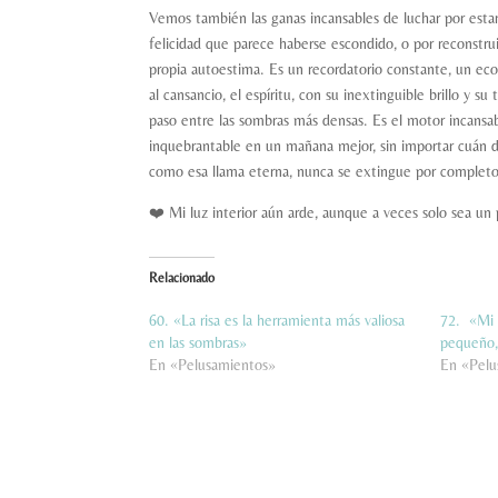
Vemos también las ganas incansables de luchar por estar b
felicidad que parece haberse escondido, o por reconstru
propia autoestima. Es un recordatorio constante, un ec
al cansancio, el espíritu, con su inextinguible brillo y 
paso entre las sombras más densas. Es el motor incansab
inquebrantable en un mañana mejor, sin importar cuán dif
como esa llama eterna, nunca se extingue por completo
❤️ Mi luz interior aún arde, aunque a veces solo sea un
Relacionado
60. «La risa es la herramienta más valiosa
72. «Mi c
en las sombras»
pequeño,
En «Pelusamientos»
En «Pelu