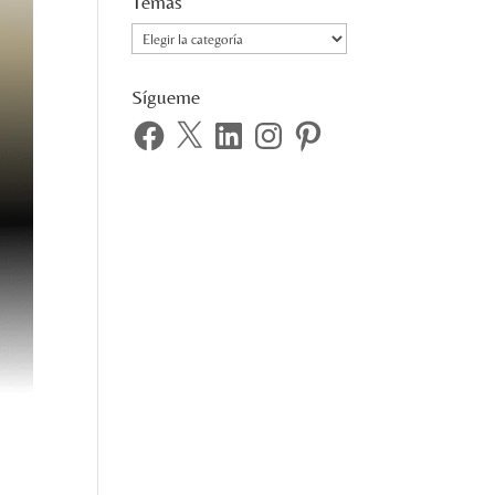
Temas
Temas
Sígueme
Facebook
X
LinkedIn
Instagram
Pinterest