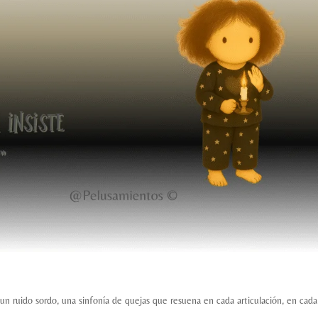
 un ruido sordo, una sinfonía de quejas que resuena en cada articulación, en cada