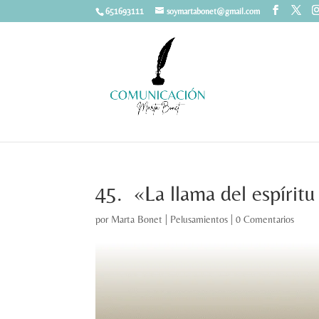
651693111
soymartabonet@gmail.com
45. «La llama del espíritu
por
Marta Bonet
|
Pelusamientos
|
0 Comentarios