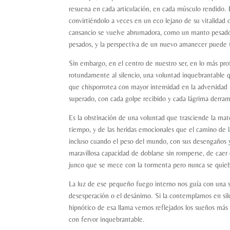
resuena en cada articulación, en cada músculo rendido. L
convirtiéndolo a veces en un eco lejano de su vitalidad o
cansancio se vuelve abrumadora, como un manto pesado 
pesados, y la perspectiva de un nuevo amanecer puede t
Sin embargo, en el centro de nuestro ser, en lo más pro
rotundamente al silencio, una voluntad inquebrantable qu
que chisporrotea con mayor intensidad en la adversidad
superado, con cada golpe recibido y cada lágrima derra
Es la obstinación de una voluntad que trasciende la mate
tiempo, y de las heridas emocionales que el camino de la
incluso cuando el peso del mundo, con sus desengaños y s
maravillosa capacidad de doblarse sin romperse, de cae
junco que se mece con la tormenta pero nunca se quieb
La luz de ese pequeño fuego interno nos guía con una sa
desesperación o el desánimo. Si la contemplamos en si
hipnótico de esa llama vemos reflejados los sueños más p
con fervor inquebrantable.