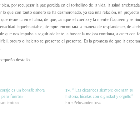
ien, por recuperar la paz perdida en el torbellino de la vida, la salud arrebatada,
ir lo que con tanto esmero se ha desmoronado, ya sea una relación, un proyecto 
o que resuena en el alma, de que, aunque el cuerpo y la mente flaqueen y se ri
su tenacidad inquebrantable, siempre encontrará la manera de resplandecer, de abri
le que nos impulsa a seguir adelante, a buscar la mejora continua, a creer con f
ícil, oscuro o incierto se presente el presente. Es la promesa de que la esperan
.
 pequeño destello.
oraje es un bonsái: ahora
19. “ Las cicatrices siempre cuentan tu
 pero fuerte»
historia, lúcelas con dignidad y orgullo”
samientos»
En «Pelusamientos»