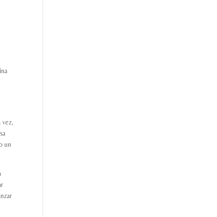
ina
 vez,
esa
mo un
a
ar
anzar