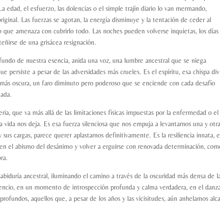
a edad, el esfuerzo, las dolencias o el simple trajín diario lo van mermando,
riginal. Las fuerzas se agotan, la energía disminuye y la tentación de ceder al
que amenaza con cubrirlo todo. Las noches pueden volverse inquietas, los días
eñirse de una grisácea resignación.
fundo de nuestra esencia, anida una voz, una lumbre ancestral que se niega
e persiste a pesar de las adversidades más crueles. Es el espíritu, esa chispa div
 más oscura, un faro diminuto pero poderoso que se enciende con cada desafío
mada.
ria, que va más allá de las limitaciones físicas impuestas por la enfermedad o el
 vida nos deja. Es esa fuerza silenciosa que nos empuja a levantarnos una y otra
us cargas, parece querer aplastarnos definitivamente. Es la resiliencia innata, 
r en el abismo del desánimo y volver a erguirse con renovada determinación, co
ra.
biduría ancestral, iluminando el camino a través de la oscuridad más densa de l
lencio, en un momento de introspección profunda y calma verdadera, en el danz
rofundos, aquellos que, a pesar de los años y las vicisitudes, aún anhelamos alc