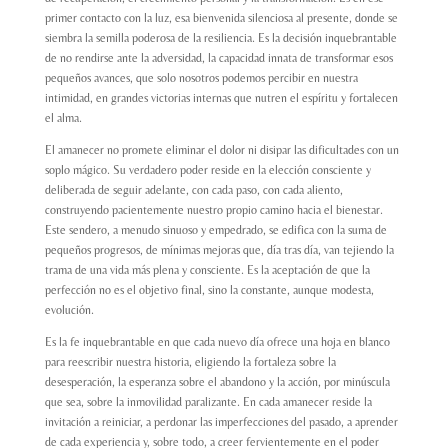
primer contacto con la luz, esa bienvenida silenciosa al presente, donde se
siembra la semilla poderosa de la resiliencia. Es la decisión inquebrantable
de no rendirse ante la adversidad, la capacidad innata de transformar esos
pequeños avances, que solo nosotros podemos percibir en nuestra
intimidad, en grandes victorias internas que nutren el espíritu y fortalecen
el alma.
El amanecer no promete eliminar el dolor ni disipar las dificultades con un
soplo mágico. Su verdadero poder reside en la elección consciente y
deliberada de seguir adelante, con cada paso, con cada aliento,
construyendo pacientemente nuestro propio camino hacia el bienestar.
Este sendero, a menudo sinuoso y empedrado, se edifica con la suma de
pequeños progresos, de mínimas mejoras que, día tras día, van tejiendo la
trama de una vida más plena y consciente. Es la aceptación de que la
perfección no es el objetivo final, sino la constante, aunque modesta,
evolución.
Es la fe inquebrantable en que cada nuevo día ofrece una hoja en blanco
para reescribir nuestra historia, eligiendo la fortaleza sobre la
desesperación, la esperanza sobre el abandono y la acción, por minúscula
que sea, sobre la inmovilidad paralizante. En cada amanecer reside la
invitación a reiniciar, a perdonar las imperfecciones del pasado, a aprender
de cada experiencia y, sobre todo, a creer fervientemente en el poder