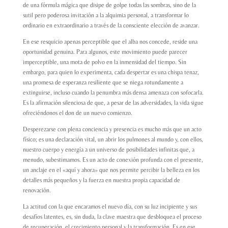
de una fórmula mágica que disipe de golpe todas las sombras, sino de la
sutil pero poderosa invitación a la alquimia personal, a transformar lo
ordinario en extraordinario a través de la consciente elección de avanzar.
En ese resquicio apenas perceptible que el alba nos concede, reside una
oportunidad genuina. Para algunos, este movimiento puede parecer
imperceptible, una mota de polvo en la inmensidad del tiempo. Sin
embargo, para quien lo experimenta, cada despertar es una chispa tenaz,
una promesa de esperanza resiliente que se niega rotundamente a
extinguirse, incluso cuando la penumbra más densa amenaza con sofocarla.
Es la afirmación silenciosa de que, a pesar de las adversidades, la vida sigue
ofreciéndonos el don de un nuevo comienzo.
Desperezarse con plena conciencia y presencia es mucho más que un acto
físico; es una declaración vital, un abrir los pulmones al mundo y, con ellos,
nuestro cuerpo y energía a un universo de posibilidades infinitas que, a
menudo, subestimamos. Es un acto de conexión profunda con el presente,
un anclaje en el «aquí y ahora» que nos permite percibir la belleza en los
detalles más pequeños y la fuerza en nuestra propia capacidad de
renovación.
La actitud con la que encaramos el nuevo día, con su luz incipiente y sus
desafíos latentes, es, sin duda, la clave maestra que desbloquea el proceso
de recuperación, el crecimiento personal y la transformación. Es en ese