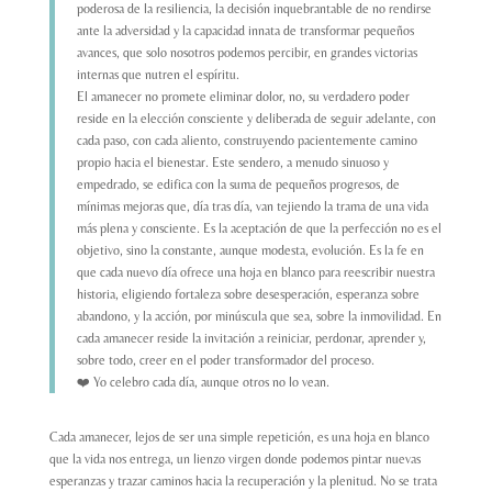
poderosa de la resiliencia, la decisión inquebrantable de no rendirse
ante la adversidad y la capacidad innata de transformar pequeños
avances, que solo nosotros podemos percibir, en grandes victorias
internas que nutren el espíritu.
El amanecer no promete eliminar dolor, no, su verdadero poder
reside en la elección consciente y deliberada de seguir adelante, con
cada paso, con cada aliento, construyendo pacientemente camino
propio hacia el bienestar. Este sendero, a menudo sinuoso y
empedrado, se edifica con la suma de pequeños progresos, de
mínimas mejoras que, día tras día, van tejiendo la trama de una vida
más plena y consciente. Es la aceptación de que la perfección no es el
objetivo, sino la constante, aunque modesta, evolución. Es la fe en
que cada nuevo día ofrece una hoja en blanco para reescribir nuestra
historia, eligiendo fortaleza sobre desesperación, esperanza sobre
abandono, y la acción, por minúscula que sea, sobre la inmovilidad. En
cada amanecer reside la invitación a reiniciar, perdonar, aprender y,
sobre todo, creer en el poder transformador del proceso.
❤️ Yo celebro cada día, aunque otros no lo vean.
Cada amanecer, lejos de ser una simple repetición, es una hoja en blanco
que la vida nos entrega, un lienzo virgen donde podemos pintar nuevas
esperanzas y trazar caminos hacia la recuperación y la plenitud. No se trata