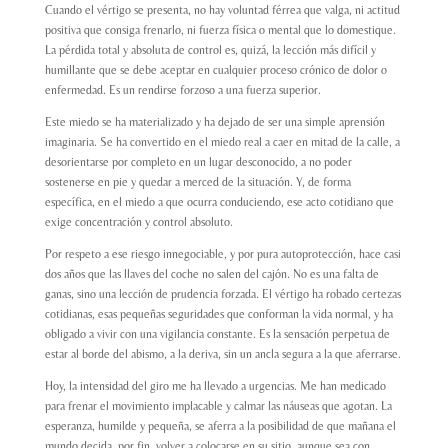
Cuando el vértigo se presenta, no hay voluntad férrea que valga, ni actitud
positiva que consiga frenarlo, ni fuerza física o mental que lo domestique.
La pérdida total y absoluta de control es, quizá, la lección más difícil y
humillante que se debe aceptar en cualquier proceso crónico de dolor o
enfermedad. Es un rendirse forzoso a una fuerza superior.
Este miedo se ha materializado y ha dejado de ser una simple aprensión
imaginaria. Se ha convertido en el miedo real a caer en mitad de la calle, a
desorientarse por completo en un lugar desconocido, a no poder
sostenerse en pie y quedar a merced de la situación. Y, de forma
específica, en el miedo a que ocurra conduciendo, ese acto cotidiano que
exige concentración y control absoluto.
Por respeto a ese riesgo innegociable, y por pura autoprotección, hace casi
dos años que las llaves del coche no salen del cajón. No es una falta de
ganas, sino una lección de prudencia forzada. El vértigo ha robado certezas
cotidianas, esas pequeñas seguridades que conforman la vida normal, y ha
obligado a vivir con una vigilancia constante. Es la sensación perpetua de
estar al borde del abismo, a la deriva, sin un ancla segura a la que aferrarse.
Hoy, la intensidad del giro me ha llevado a urgencias. Me han medicado
para frenar el movimiento implacable y calmar las náuseas que agotan. La
esperanza, humilde y pequeña, se aferra a la posibilidad de que mañana el
mundo decida, por fin, volver a colocarse en su sitio, aunque sea con