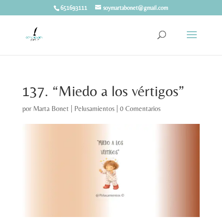
651693111
soymartabonet@gmail.com
137. “Miedo a los vértigos”
por
Marta Bonet
|
Pelusamientos
|
0 Comentarios