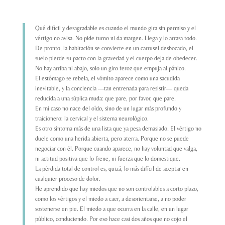
Qué difícil y desagradable es cuando el mundo gira sin permiso y el
vértigo no avisa. No pide turno ni da margen. Llega y lo arrasa todo.
De pronto, la habitación se convierte en un carrusel desbocado, el
suelo pierde su pacto con la gravedad y el cuerpo deja de obedecer.
No hay arriba ni abajo, solo un giro feroz que empuja al pánico.
El estómago se rebela, el vómito aparece como una sacudida
inevitable, y la conciencia —tan entrenada para resistir— queda
reducida a una súplica muda: que pare, por favor, que pare.
En mi caso no nace del oído, sino de un lugar más profundo y
traicionero: la cervical y el sistema neurológico.
Es otro síntoma más de una lista que ya pesa demasiado. El
vértigo
no
duele como una herida abierta, pero aterra. Porque no se puede
negociar con él. Porque cuando aparece, no hay voluntad que valga,
ni actitud positiva que lo frene, ni fuerza que lo domestique.
La pérdida total de control es, quizá, lo más difícil de aceptar en
cualquier proceso de dolor.
He aprendido que hay miedos que no son controlables a corto plazo,
como los
vértigos
y el miedo a caer, a desorientarse, a no poder
sostenerse en pie. El miedo a que ocurra en la calle, en un lugar
público, conduciendo. Por eso hace casi dos años que no cojo el