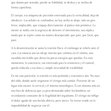
que damos por sentado, pierde su fiabilidad, se desliza y se inclina de
forma caprichosa.
El cuerpo, esa máquina de precisión entrenada para la verticalidad, deja de
obedecer. Las señales se confunden; no hay arriba ni abajo, solo un giro
feroz, implacable, que empuja directamente al pánico más primitivo. La
mente se nubla con la urgencia de detener el movimiento, una súplica
muda que se repite como un mantra desesperado: que pare, por favor, que
pare.
A la desorientación se suma la traición física: el estómago se rebela ante el
caos. Las náuseas son un oleaje interno que culmina en el vómito, una
sacudida inevitable que drena las pocas energías que quedan. En esos
momentos, la conciencia, tan entrenada para la resistencia y el control,
queda reducida a esa única y simple necesidad de estabilidad.
En mi caso particular, la traición es más profunda y traicionera aún. No nace
del oído, donde suele originarse el vértigo más común. Proviene de un
lugar más oscuro: la cervical y el sistema neurológico. Es un síntoma más en
una lista de dolencias que ya pesa demasiado sobre los hombros, un
recordatorio constante de la fragilidad del organismo. El vértigo no inflige
el dolor agudo de una herida abierta, pero aterra. Su terror reside en la
imposibilidad de negociar con él.