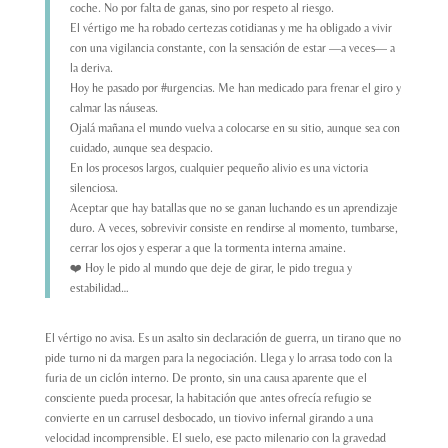
coche. No por falta de ganas, sino por respeto al riesgo.
El vértigo me ha robado certezas cotidianas y me ha obligado a vivir
con una vigilancia constante, con la sensación de estar —a veces— a
la deriva.
Hoy he pasado por
#
urgencias
. Me han medicado para frenar el giro y
calmar las náuseas.
Ojalá mañana el mundo vuelva a colocarse en su sitio, aunque sea con
cuidado, aunque sea despacio.
En los procesos largos, cualquier pequeño alivio es una victoria
silenciosa.
Aceptar que hay batallas que no se ganan luchando es un aprendizaje
duro. A veces, sobrevivir consiste en rendirse al momento, tumbarse,
cerrar los ojos y esperar a que la tormenta interna amaine.
❤️ Hoy le pido al mundo que deje de girar, le pido tregua y
estabilidad…
El vértigo no avisa. Es un asalto sin declaración de guerra, un tirano que no
pide turno ni da margen para la negociación. Llega y lo arrasa todo con la
furia de un ciclón interno. De pronto, sin una causa aparente que el
consciente pueda procesar, la habitación que antes ofrecía refugio se
convierte en un carrusel desbocado, un tiovivo infernal girando a una
velocidad incomprensible. El suelo, ese pacto milenario con la gravedad