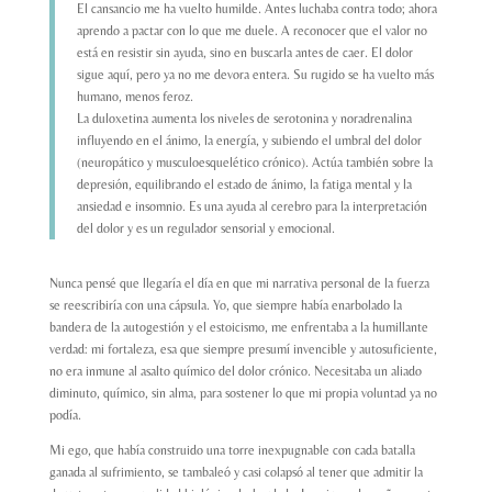
El cansancio me ha vuelto humilde. Antes luchaba contra todo; ahora
aprendo a pactar con lo que me duele. A reconocer que el valor no
está en resistir sin ayuda, sino en buscarla antes de caer. El dolor
sigue aquí, pero ya no me devora entera. Su rugido se ha vuelto más
humano, menos feroz.
La duloxetina aumenta los niveles de serotonina y noradrenalina
influyendo en el ánimo, la energía, y subiendo el umbral del dolor
(neuropático y musculoesquelético crónico). Actúa también sobre la
depresión, equilibrando el estado de ánimo, la fatiga mental y la
ansiedad e insomnio. Es una ayuda al cerebro para la interpretación
del dolor y es un regulador sensorial y emocional.
Nunca pensé que llegaría el día en que mi narrativa personal de la fuerza
se reescribiría con una cápsula. Yo, que siempre había enarbolado la
bandera de la autogestión y el estoicismo, me enfrentaba a la humillante
verdad: mi fortaleza, esa que siempre presumí invencible y autosuficiente,
no era inmune al asalto químico del dolor crónico. Necesitaba un aliado
diminuto, químico, sin alma, para sostener lo que mi propia voluntad ya no
podía.
Mi ego, que había construido una torre inexpugnable con cada batalla
ganada al sufrimiento, se tambaleó y casi colapsó al tener que admitir la