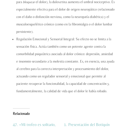
para
bloquear
el dolor), la duloxetina aumenta el umbral nociceptivo. Es
especialmente efectiva para el dolor de origen neuropático (relacionado
con el daño o disfunción nerviosa, como la neuropatía diabética) y el
musculoesquelético crónico (como en la fibromialgia o el dolor lumbar
persistente).
Regulación Emocional y Sensorial Integral: Su efecto no se limita a la
sensación física. Actúa también como un potente agente contra la
comorbilidad psiquiátrica asociada al dolor crónico: depresión, ansiedad
e insomnio secundario a la molestia constante. Es, en esencia, una ayuda
al cerebro para la correcta interpretación y procesamiento del dolor,
actuando como un regulador sensorial y emocional que permite al
paciente recuperar la funcionalidad, la capacidad de concentración y,
fundamentalmente, la calidad de vida que el dolor le había robado.
Relacionado
47. «Mi trofeo es solitario,
1. Presentación del Botiquín