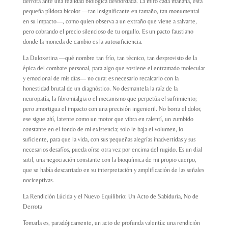
derrota ante una realidad biológica desbordada. La miro cada mañana, esta
pequeña píldora bicolor —tan insignificante en tamaño, tan monumental
en su impacto—, como quien observa a un extraño que viene a salvarte,
pero cobrando el precio silencioso de tu orgullo. Es un pacto faustiano
donde la moneda de cambio es la autosuficiencia.
La Duloxetina —qué nombre tan frío, tan técnico, tan desprovisto de la
épica del combate personal, para algo que sostiene el entramado molecular
y emocional de mis días— no cura; es necesario recalcarlo con la
honestidad brutal de un diagnóstico. No desmantela la raíz de la
neuropatía, la fibromialgia o el mecanismo que perpetúa el sufrimiento;
pero amortigua el impacto con una precisión ingenieril. No borra el dolor,
ese sigue ahí, latente como un motor que vibra en ralentí, un zumbido
constante en el fondo de mi existencia; solo le baja el volumen, lo
suficiente, para que la vida, con sus pequeñas alegrías inadvertidas y sus
necesarios desafíos, pueda oírse otra vez por encima del rugido. Es un dial
sutil, una negociación constante con la bioquímica de mi propio cuerpo,
que se había descarriado en su interpretación y amplificación de las señales
nociceptivas.
La Rendición Lúcida y el Nuevo Equilibrio: Un Acto de Sabiduría, No de
Derrota
Tomarla es, paradójicamente, un acto de profunda valentía: una rendición