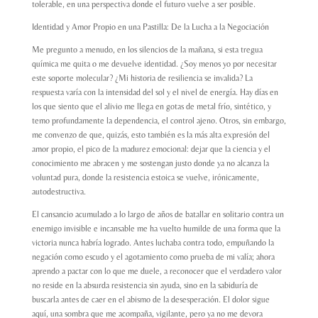
tolerable, en una perspectiva donde el futuro vuelve a ser posible.
Identidad y Amor Propio en una Pastilla: De la Lucha a la Negociación
Me pregunto a menudo, en los silencios de la mañana, si esta tregua
química me quita o me devuelve identidad. ¿Soy menos yo por necesitar
este soporte molecular? ¿Mi historia de resiliencia se invalida? La
respuesta varía con la intensidad del sol y el nivel de energía. Hay días en
los que siento que el alivio me llega en gotas de metal frío, sintético, y
temo profundamente la dependencia, el control ajeno. Otros, sin embargo,
me convenzo de que, quizás, esto también es la más alta expresión del
amor propio, el pico de la madurez emocional: dejar que la ciencia y el
conocimiento me abracen y me sostengan justo donde ya no alcanza la
voluntad pura, donde la resistencia estoica se vuelve, irónicamente,
autodestructiva.
El cansancio acumulado a lo largo de años de batallar en solitario contra un
enemigo invisible e incansable me ha vuelto humilde de una forma que la
victoria nunca habría logrado. Antes luchaba contra todo, empuñando la
negación como escudo y el agotamiento como prueba de mi valía; ahora
aprendo a pactar con lo que me duele, a reconocer que el verdadero valor
no reside en la absurda resistencia sin ayuda, sino en la sabiduría de
buscarla antes de caer en el abismo de la desesperación. El dolor sigue
aquí, una sombra que me acompaña, vigilante, pero ya no me devora