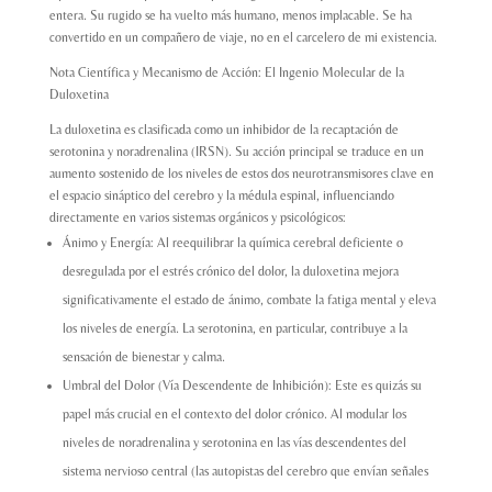
entera. Su rugido se ha vuelto más humano, menos implacable. Se ha
convertido en un compañero de viaje, no en el carcelero de mi existencia.
Nota Científica y Mecanismo de Acción: El Ingenio Molecular de la
Duloxetina
La duloxetina es clasificada como un inhibidor de la recaptación de
serotonina y noradrenalina (IRSN). Su acción principal se traduce en un
aumento sostenido de los niveles de estos dos neurotransmisores clave en
el espacio sináptico del cerebro y la médula espinal, influenciando
directamente en varios sistemas orgánicos y psicológicos:
Ánimo y Energía: Al reequilibrar la química cerebral deficiente o
desregulada por el estrés crónico del dolor, la duloxetina mejora
significativamente el estado de ánimo, combate la fatiga mental y eleva
los niveles de energía. La serotonina, en particular, contribuye a la
sensación de bienestar y calma.
Umbral del Dolor (Vía Descendente de Inhibición): Este es quizás su
papel más crucial en el contexto del dolor crónico. Al modular los
niveles de noradrenalina y serotonina en las vías descendentes del
sistema nervioso central (las autopistas del cerebro que envían señales