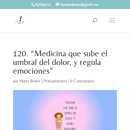
651693111
soymartabonet@gmail.com
120. “Medicina que sube el
umbral del dolor, y regula
emociones”
por
Marta Bonet
|
Pelusamientos
|
0 Comentarios