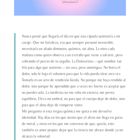
Nunca pensé que llegaría el día en que una cápsula sustituiría a mi
coraje. Que mi fortaleza, esa que siempre presumí invencible,
necesitaría un aliado diminuto, químico, sin alma. La miro cada
mañana como quien observa a un extraño que viene a salvarte, pero
cobrando el precio de tu orgullo. La Duloxetina —qué nombre tan
frío para algo que sostiene— no cura, pero amortigua. No borra el
dolor, solo le baja el volumen para que la vida pueda oírse otra vez.
Tomarla es un acto de rendición lúcida. No porque me haya rendido al
dolor, sino porque he aprendido que a veces ser fuerte es aceptar que
no puedes sola. La medicina no me roba mi esencia; me presta
equilibrio. Eleva mi umbral, no para que el cuerpo deje de doler, sino
para que el alma deje de romperse tanto.
Me pregunto si esta tregua química me quita o me devuelve
identidad. Hay días en los que siento que el alivio me llega en gotas
de metal, y otros en los que me convenzo de que, quizás, esto
también es amor propio: dejar que la ciencia me abrace donde ya no
alcanza la voluntad.