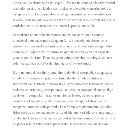
lúcida, no una claudicación del espíritu. No me he rendido a la enfermedad
o al dolor en sí, sino a la idea destructiva de que debía vencerlos
sola
y a
cualquier costo. He aprendido, con el agotamiento como el maestro más
severo y honesto, que a veces ser fuerte es aceptar la ayuda externa, que la
verdadera entereza reside en reconocer la propia limitación.
La medicina no me roba mi esencia, no me convierte en un zombie
emocional o en una sombra de quien fui; al contrario, me devuelve la
versión más funcional y auténtica de mí misma, al prestarme el equilibrio
químico y el soporte neurotransmisor que mi cuerpo ya no era capaz de
generar por sí mismo. Es un andamio químico de alta tecnología para una
voluntad agotada por años de hipervigilancia y resistencia.
Eleva mi umbral, ese fino y cruel límite donde el cuerpo deja de quejarse
en silencio y empieza a gritar con furia, donde la molestia física se
transforma en catástrofe emocional y el alma empieza a fracturarse en mil
pedazos de ansiedad y desesperanza. Lo eleva, no para que el cuerpo deje
de doler —porque las fibras, los nervios, el hueso, tienen su propia
memoria del trauma y la inflamación—, sino para que el alma deje de
romperse tanto con cada punzada. La diferencia es monumental: el dolor
físico persiste como una molestia manejable, una variable constante que ya
no domina la ecuación de mi día; pero el sufrimiento emocional, el terror a
no poder más, la anticipación paralizante, se desvanece en una neblina