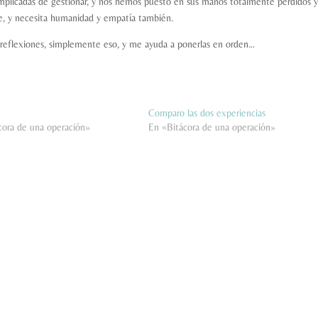
mplicadas de gestionar, y nos hemos puesto en sus manos totalmente perdidos y
nte, y necesita humanidad y empatía también.
 reflexiones, simplemente eso, y me ayuda a ponerlas en orden…
…
Comparo las dos experiencias
cora de una operación»
En «Bitácora de una operación»