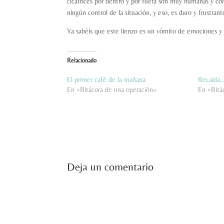
cicatrices por dentro y por fuera son muy humanas y co
ningún control de la situación, y eso, es duro y frustra
Ya sabéis que este lienzo es un vómito de emociones y
Relacionado
El primer café de la mañana
Recaída
En «Bitácora de una operación»
En «Bitá
Deja un comentario