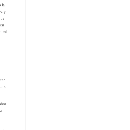
 la
s, y
que
 en
en mi
tar
aro,
abor
ga