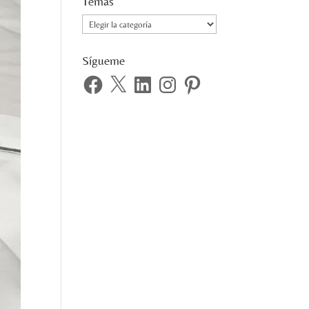
Temas
Temas
Sígueme
Facebook
X
LinkedIn
Instagram
Pinterest