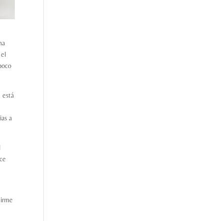
na
 el
 poco
e está
ias a
l
ace
tirme