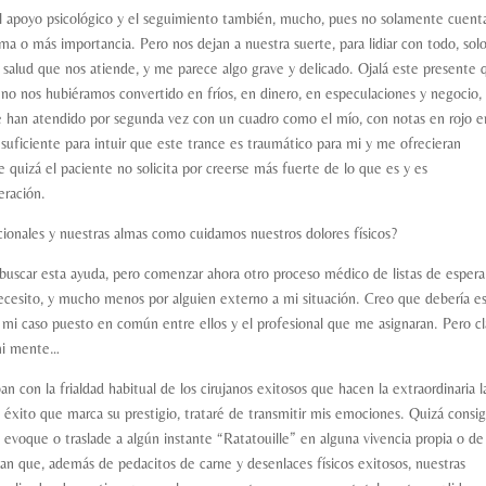
el apoyo psicológico y el seguimiento también, mucho, pues no solamente cuenta
ma o más importancia. Pero nos dejan a nuestra suerte, para lidiar con todo, solo
salud que nos atiende, y me parece algo grave y delicado. Ojalá este presente 
y no nos hubiéramos convertido en fríos, en dinero, en especulaciones y negocio,
me han atendido por segunda vez con un cuadro como el mío, con notas en rojo 
 suficiente para intuir que este trance es traumático para mi y me ofrecieran
quizá el paciente no solicita por creerse más fuerte de lo que es y es
eración.
ionales y nuestras almas como cuidamos nuestros dolores físicos?
 buscar esta ayuda, pero comenzar ahora otro proceso médico de listas de espera
necesito, y mucho menos por alguien externo a mi situación. Creo que debería es
e mi caso puesto en común entre ellos y el profesional que me asignaran. Pero cl
 mi mente…
an con la frialdad habitual de los cirujanos exitosos que hacen la extraordinaria l
o éxito que marca su prestigio, trataré de transmitir mis emociones. Quizá consi
s evoque o traslade a algún instante “Ratatouille” en alguna vivencia propia o de
an que, además de pedacitos de carne y desenlaces físicos exitosos, nuestras