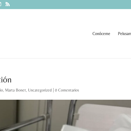
Conóceme
Pelusam
ción
io
,
Marta Bonet
,
Uncategorized
|
0 Comentarios