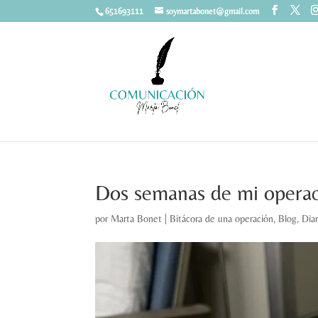
651693111
soymartabonet@gmail.com
Dos semanas de mi opera
por
Marta Bonet
|
Bitácora de una operación
,
Blog
,
Diar