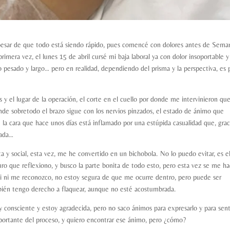
pesar de que todo está siendo rápido, pues comencé con dolores antes de Sema
imera vez, el lunes 15 de abril cursé mi baja laboral ya con dolor insoportable y
 pesado y largo… pero en realidad, dependiendo del prisma y la perspectiva, es
es y el lugar de la operación, el corte en el cuello por donde me intervinieron qu
de sobretodo el brazo sigue con los nervios pinzados, el estado de ánimo que
la cara que hace unos días está inflamado por una estúpida casualidad que, grac
sada…
a y social, esta vez, me he convertido en un bichobola. No lo puedo evitar, es e
ro que reflexiono, y busco la parte bonita de todo esto, pero esta vez se me h
si ni me reconozco, no estoy segura de que me ocurre dentro, pero puede ser
ién tengo derecho a flaquear, aunque no esté acostumbrada.
y consciente y estoy agradecida, pero no saco ánimos para expresarlo y para sen
portante del proceso, y quiero encontrar ese ánimo, pero ¿cómo?