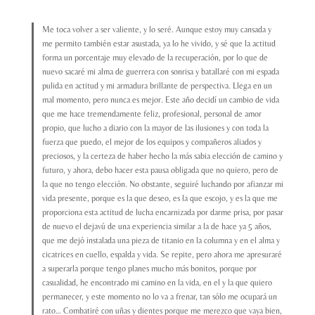
Me toca volver a ser valiente, y lo seré. Aunque estoy muy cansada y
me permito también estar asustada, ya lo he vivido, y sé que la actitud
forma un porcentaje muy elevado de la recuperación, por lo que de
nuevo sacaré mi alma de guerrera con sonrisa y batallaré con mi espada
pulida en actitud y mi armadura brillante de perspectiva. Llega en un
mal momento, pero nunca es mejor. Este año decidí un cambio de vida
que me hace tremendamente feliz, profesional, personal de amor
propio, que lucho a diario con la mayor de las ilusiones y con toda la
fuerza que puedo, el mejor de los equipos y compañeros aliados y
preciosos, y la certeza de haber hecho la más sabia elección de camino y
futuro, y ahora, debo hacer esta pausa obligada que no quiero, pero de
la que no tengo elección. No obstante, seguiré luchando por afianzar mi
vida presente, porque es la que deseo, es la que escojo, y es la que me
proporciona esta actitud de lucha encarnizada por darme prisa, por pasar
de nuevo el dejavú de una experiencia similar a la de hace ya 5 años,
que me dejó instalada una pieza de titanio en la columna y en el alma y
cicatrices en cuello, espalda y vida. Se repite, pero ahora me apresuraré
a superarla porque tengo planes mucho más bonitos, porque por
casualidad, he encontrado mi camino en la vida, en el y la que quiero
permanecer, y este momento no lo va a frenar, tan sólo me ocupará un
rato… Combatiré con uñas y dientes porque me merezco que vaya bien,