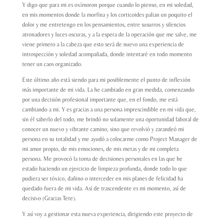
Y digo que para mi es oxímoron porque cuando lo pienso, en mi soledad,
en mis momentos donde la morfina y los corticoides palian un poquito el
dolor y me entretengo en los pensamientos, entre susurros y silencios
atronadores y luces oscuras, y a la espera de la operación que me salve, me
viene primero a la cabeza que esto será de nuevo una experiencia de
introspección y soledad acompañada, donde intentaré en todo momento
tener un caos organizado.
Este último año está siendo para mi posiblemente el punto de inflexión
más importante de mi vida. La he cambiado en gran medida, comenzando
por una decisión profesional importante que, en el fondo, me está
cambiando a mi. Y es gracias a una persona imprescindible en mi vida que,
sin él saberlo del todo, me brindó no solamente una oportunidad laboral de
conocer un nuevo y vibrante camino, sino que revolvió y zarandeó mi
persona en su totalidad y me ayudó a colocarme como Project Manager de
mi amor propio, de mis emociones, de mis metas y de mi completa
persona. Me provocó la toma de decisiones personales en las que he
estado haciendo un ejercicio de limpieza profunda, donde todo lo que
pudiera ser tóxico, dañino o interceder en mis planes de felicidad ha
quedado fuera de mi vida. Así de trascendente es mi momento, así de
decisivo (Gracias Tete).
Y así voy a gestionar esta nueva experiencia, dirigiendo este proyecto de