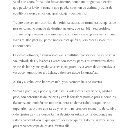
salud que ahora frena todo forzadamente, donde no tengo más elección
que gestionarlo de la manera que pueda, cuestión de actitud, y tratar de
equilibrar razón y emoción, aprendizaje y perspectiva.
Trataré que sea un recorrido de herida sanadora, de tormenta tranquila, de
mar en calma, y, aunque de destino incierto, que también sea positivo.
Trataré de que sea un caos armónico, y a mi me sirve expresarme, a mi me
ayuda relatar, para mi, pero también para quién quiera hacer uso de mis
experiencias.
La vida es efímera, estamos solos en la multitud, las perspectivas y prismas
son individuales, y los ecos a veces son sordos, pero a mi vomitar palabras
se me da bien y me ayuda, a veces incongruentes, a veces desordenadas, a
veces con emociones disléxicas, y siempre desde las entrañas.
Al fin y al cabo, este lienzo es mío, y yo, siempre he sido vuestra.
Vamos a por ello, a por lo que depare la vida y esta experiencia, pasito a
paso, con determinación incierta y con la fortaleza posible para superar los
flaqueos que también me merezco, pero no demasiados, porque he de
superarlo más pronto que tarde y volver a mi precioso momento de cambio
y de ajustes de vida, donde tantas decisiones estaba tomando, donde me
estaba colocando en lo que quiero ser y con quién. Esta pausa debe servir
para recolocar espalda, y vida. Vamos allá!