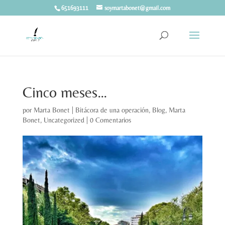
651693111
soymartabonet@gmail.com
Cinco meses…
por
Marta Bonet
|
Bitácora de una operación
,
Blog
,
Marta
Bonet
,
Uncategorized
|
0 Comentarios