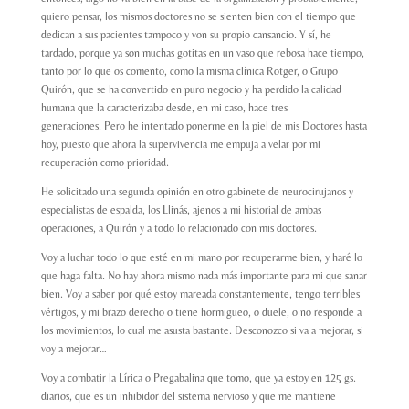
quiero pensar, los mismos doctores no se sienten bien con el tiempo que
dedican a sus pacientes tampoco y von su propio cansancio. Y sí, he
tardado, porque ya son muchas gotitas en un vaso que rebosa hace tiempo,
tanto por lo que os comento, como la misma clínica Rotger, o Grupo
Quirón, que se ha convertido en puro negocio y ha perdido la calidad
humana que la caracterizaba desde, en mi caso, hace tres
generaciones. Pero he intentado ponerme en la piel de mis Doctores hasta
hoy, puesto que ahora la supervivencia me empuja a velar por mi
recuperación como prioridad.
He solicitado una segunda opinión en otro gabinete de neurocirujanos y
especialistas de espalda, los Llinás, ajenos a mi historial de ambas
operaciones, a Quirón y a todo lo relacionado con mis doctores.
Voy a luchar todo lo que esté en mi mano por recuperarme bien, y haré lo
que haga falta. No hay ahora mismo nada más importante para mi que sanar
bien. Voy a saber por qué estoy mareada constantemente, tengo terribles
vértigos, y mi brazo derecho o tiene hormigueo, o duele, o no responde a
los movimientos, lo cual me asusta bastante. Desconozco si va a mejorar, si
voy a mejorar…
Voy a combatir la Lírica o Pregabalina que tomo, que ya estoy en 125 gs.
diarios, que es un inhibidor del sistema nervioso y que me mantiene