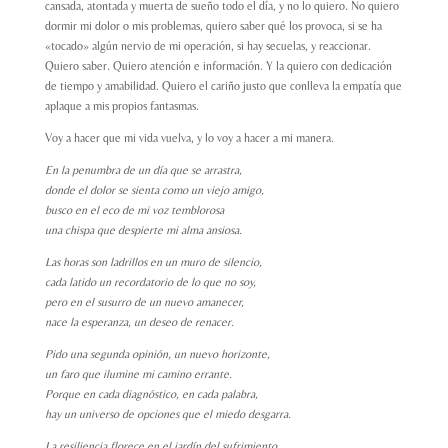
cansada, atontada y muerta de sueño todo el día, y no lo quiero. No quiero
dormir mi dolor o mis problemas, quiero saber qué los provoca, si se ha
«tocado» algún nervio de mi operación, si hay secuelas, y reaccionar.
Quiero saber. Quiero atención e información. Y la quiero con dedicación
de tiempo y amabilidad. Quiero el cariño justo que conlleva la empatía que
aplaque a mis propios fantasmas.
Voy a hacer que mi vida vuelva, y lo voy a hacer a mi manera.
En la penumbra de un día que se arrastra,
donde el dolor se sienta como un viejo amigo,
busco en el eco de mi voz temblorosa
una chispa que despierte mi alma ansiosa.
Las horas son ladrillos en un muro de silencio,
cada latido un recordatorio de lo que no soy,
pero en el susurro de un nuevo amanecer,
nace la esperanza, un deseo de renacer.
Pido una segunda opinión, un nuevo horizonte,
un faro que ilumine mi camino errante.
Porque en cada diagnóstico, en cada palabra,
hay un universo de opciones que el miedo desgarra.
La resiliencia florece en el jardín del sufrimiento,