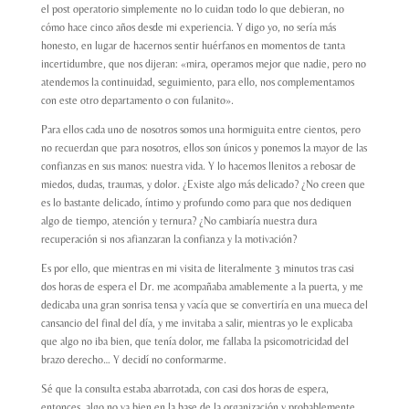
el post operatorio simplemente no lo cuidan todo lo que debieran, no
cómo hace cinco años desde mi experiencia. Y digo yo, no sería más
honesto, en lugar de hacernos sentir huérfanos en momentos de tanta
incertidumbre, que nos dijeran: «mira, operamos mejor que nadie, pero no
atendemos la continuidad, seguimiento, para ello, nos complementamos
con este otro departamento o con fulanito».
Para ellos cada uno de nosotros somos una hormiguita entre cientos, pero
no recuerdan que para nosotros, ellos son únicos y ponemos la mayor de las
confianzas en sus manos: nuestra vida. Y lo hacemos llenitos a rebosar de
miedos, dudas, traumas, y dolor. ¿Existe algo más delicado? ¿No creen que
es lo bastante delicado, íntimo y profundo como para que nos dediquen
algo de tiempo, atención y ternura? ¿No cambiaría nuestra dura
recuperación si nos afianzaran la confianza y la motivación?
Es por ello, que mientras en mi visita de literalmente 3 minutos tras casi
dos horas de espera el Dr. me acompañaba amablemente a la puerta, y me
dedicaba una gran sonrisa tensa y vacía que se convertiría en una mueca del
cansancio del final del día, y me invitaba a salir, mientras yo le explicaba
que algo no iba bien, que tenía dolor, me fallaba la psicomotricidad del
brazo derecho… Y decidí no conformarme.
Sé que la consulta estaba abarrotada, con casi dos horas de espera,
entonces, algo no va bien en la base de la organización y probablemente,