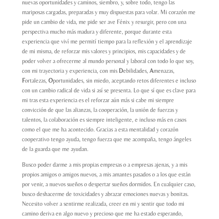
nuevas oportunidades y caminos, siembro, y, sobre todo, tengo las
mariposas cargadas, preparadas y muy dispuestas para volar. Mi corazón me
pide un cambio de vida, me pide ser ave Fénix y resurgir, pero con una
perspectiva mucho más madura y diferente, porque durante esta
experiencia que viví me permití tiempo para la reflexión y el aprendizaje
de mi misma, de reforzar mis valores y principios, mis capacidades y de
poder volver a ofrecerme al mundo personal y laboral con todo lo que soy,
con mi trayectoria y experiencia, con mis
D
ebilidades,
A
menazas,
F
ortalezas,
O
portunidades, sin miedo, aceptando retos diferentes e incluso
con un cambio radical de vida si así se presenta. Lo que sí que es clave para
mi tras esta experiencia es el reforzar aún más si cabe mi siempre
convicción de que las alianzas, la cooperación, la unión de fuerzas y
talentos, la colaboración es siempre inteligente, e incluso más en casos
como el que me ha acontecido. Gracias a esta mentalidad y corazón
cooperativo tengo ayuda, tengo fuerza que me acompaña, tengo ángeles
de la guarda que me ayudan.
Busco poder darme a mis propias empresas o a empresas ajenas, y a mis
propios amigos o amigos nuevos, a mis amantes pasados o a los que están
por venir, a nuevos sueños o despertar sueños dormidos. En cualquier caso,
busco deshacerme de toxicidades y abrazar emociones nuevas y bonitas.
Necesito volver a sentirme realizada, creer en mi y sentir que todo mi
camino deriva en algo nuevo y precioso que me ha estado esperando,