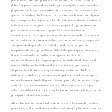
puede sonar como una oportunidad de descanso, pero es una arma de
doble filo, puesto que el descanso del guerrero significa tener que volver a
prepararse para la guerra, con óxido en la armadura, con menos recursos
que se han quedado obsoletos, se han gastado o simplemente con algunas
mariposas que ya han dejado de volar. Durante mi convalecencia aproveché
el tiempo todo lo que pude para prepararme para el regreso, monté un
plan de empresa para mi nuevo proyecto, estudié, mantuve mi
comunicación activa, busqué nuevas aventuras para mi vuelta, acaricié a mi
red de contactos, hice todo lo posible, pero no fue suficiente, porque volví
a un presente despiadado, encarnizado, donde otros que yo creía
compañeros de años aprovecharon mi debilidad para saquear mis recursos,
donde profesionales de confianza encargados de cuidar mis
responsabilidades se han despreocupado y las han dejado de lado cuando
más necesitaba que las vigilaran, donde clientes no empatizaron y
simplemente aplicaron el «a rey muerto, rey puesto» con absoluta
indiferencia y frialdad, y con una situación política y social que no ayuda
nada en los momentos de flaqueza. Pero no pasa nada, porque soy vikinga
y soy fuerte, y peleo como una jabata cada día por recuperarme y por
volver a estabilizar mi vida, y lo estoy haciendo consciente y feliz, y con mis
principios y valores bien puestos.
Ahora, físicamente y emocionalmente recuperada, lucho mucho, vuelvo a
generar ideas, alianzas, ilusión y vuelvo a abrir los ojos y las orejitas atenta a