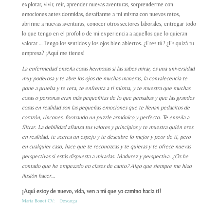
explotar, vivir, reír, aprender nuevas aventuras, sorprenderme con
emociones antes dormidas, desafiarme a mi misma con nuevos retos,
abrirme a nuevas aventuras, conocer otros sectores laborales, entregar todo
lo que tengo en el profolio de mi experiencia a aquellos que lo quieran
valorar … Tengo los sentidos y los ojos bien abiertos. ¿Eres tú? ¿Es quizá tu
empresa? ¡Aquí me tienes!
La enfermedad enseña cosas hermosas si las sabes mirar, es una universidad
muy poderosa y te abre los ojos de muchas maneras, la convalecencia te
pone a prueba y te reta, te enfrenta a ti misma, y te muestra que muchas
cosas o personas eran más pequeñitas de lo que pensabas y que las grandes
cosas en realidad son las pequeñas emociones que te llenan pedacitos de
corazón, rincones, formando un puzzle armónico y perfecto. Te enseña a
filtrar. La debilidad afianza tus valores y principios y te muestra quién eres
en realidad, te acerca un espejo y te descubre lo mejor y peor de ti, pero
en cualquier caso, hace que te reconozcas y te quieras y te ofrece nuevas
perspectivas si estás dispuesta a mirarlas. Madurez y perspectiva. ¿Os he
contado que he empezado en clases de canto? Algo que siempre me hizo
ilusión hacer…
¡Aquí estoy de nuevo, vida, ven a mí que yo camino hacia ti!
Marta Bonet CV:
Descarga