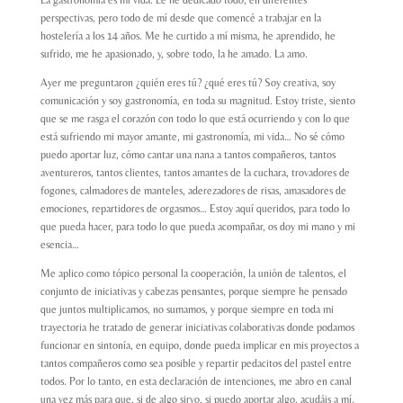
perspectivas, pero todo de mí desde que comencé a trabajar en la
hostelería a los 14 años. Me he curtido a mí misma, he aprendido, he
sufrido, me he apasionado, y, sobre todo, la he amado. La amo.
Ayer me preguntaron ¿quién eres tú? ¿qué eres tú? Soy creativa, soy
comunicación y soy gastronomía, en toda su magnitud. Estoy triste, siento
que se me rasga el corazón con todo lo que está ocurriendo y con lo que
está sufriendo mi mayor amante, mi gastronomía, mi vida… No sé cómo
puedo aportar luz, cómo cantar una nana a tantos compañeros, tantos
aventureros, tantos clientes, tantos amantes de la cuchara, trovadores de
fogones, calmadores de manteles, aderezadores de risas, amasadores de
emociones, repartidores de orgasmos… Estoy aquí queridos, para todo lo
que pueda hacer, para todo lo que pueda acompañar, os doy mi mano y mi
esencia…
Me aplico como tópico personal la cooperación, la unión de talentos, el
conjunto de iniciativas y cabezas pensantes, porque siempre he pensado
que juntos multiplicamos, no sumamos, y porque siempre en toda mi
trayectoria he tratado de generar iniciativas colaborativas donde podamos
funcionar en sintonía, en equipo, donde pueda implicar en mis proyectos a
tantos compañeros como sea posible y repartir pedacitos del pastel entre
todos. Por lo tanto, en esta declaración de intenciones, me abro en canal
una vez más para que, si de algo sirvo, si puedo aportar algo, acudáis a mí.