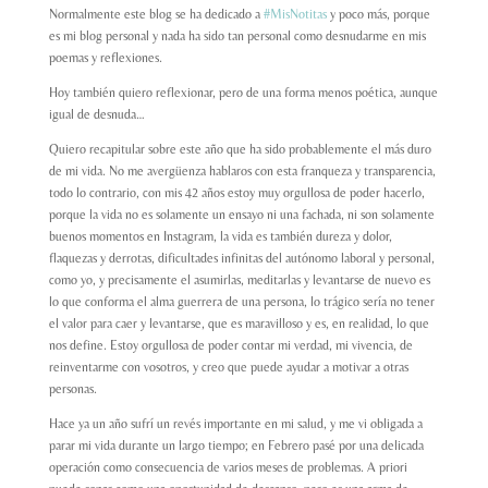
Normalmente este blog se ha dedicado a
#MisNotitas
y poco más, porque
es mi blog personal y nada ha sido tan personal como desnudarme en mis
poemas y reflexiones.
Hoy también quiero reflexionar, pero de una forma menos poética, aunque
igual de desnuda…
Quiero recapitular sobre este año que ha sido probablemente el más duro
de mi vida. No me avergüenza hablaros con esta franqueza y transparencia,
todo lo contrario, con mis 42 años estoy muy orgullosa de poder hacerlo,
porque la vida no es solamente un ensayo ni una fachada, ni son solamente
buenos momentos en Instagram, la vida es también dureza y dolor,
flaquezas y derrotas, dificultades infinitas del autónomo laboral y personal,
como yo, y precisamente el asumirlas, meditarlas y levantarse de nuevo es
lo que conforma el alma guerrera de una persona, lo trágico sería no tener
el valor para caer y levantarse, que es maravilloso y es, en realidad, lo que
nos define. Estoy orgullosa de poder contar mi verdad, mi vivencia, de
reinventarme con vosotros, y creo que puede ayudar a motivar a otras
personas.
Hace ya un año sufrí un revés importante en mi salud, y me vi obligada a
parar mi vida durante un largo tiempo; en Febrero pasé por una delicada
operación como consecuencia de varios meses de problemas. A priori