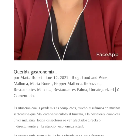
Querida gastronomía…
por
Marta Bonet
|
Ene 12, 2021
|
Blog
,
Food and Wine
,
Mallorca
,
Marta Bonet
,
Pepper Mallorca
,
Rebuzzna
,
Restaurantes Mallorca
,
Restaurantes Palma
,
Uncategorized
|
0
Comentarios
La situación con la pandemia es complicada, mucho, y sufrimos en muchos
sectores ya que Mallorca va vinculada al turismo, a la hostelería, como casi
única industria. Todos los sectores se ven afectados directa o
indirectamente en la situación económica actual.
La gastronomía es mi vida. Le he dedicado todo, en diferentes