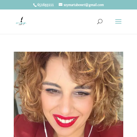
651693111
soymartabonet@gmail.com