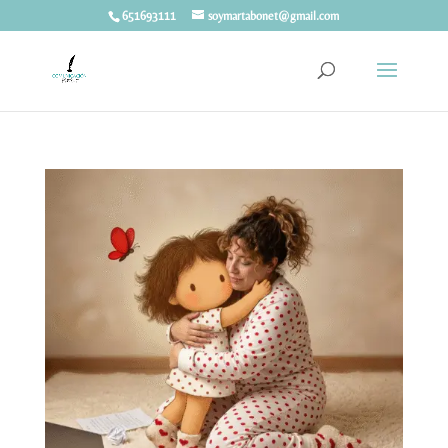
651693111
soymartabonet@gmail.com