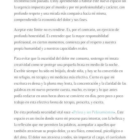
reconstrucción pausada. Estoy aprendiendo a habitar este nuevo espacio sin
la urgencia impuesta por el mundo y por mi profesionalidad y carácter, con
profundo respeto y una mirada más compasiva hacia mí misma,
comprendiendo la economía del dolor y sus fases.
Aceptar este límite no es rendirse. Es, por el contrario, un ejercicio de
profunda honestidad. Es entender que la mayor responsabilidad
profesional, en ciertos momentos, comienza por el respeto a nuestra
propia humanidad y a nuestras capacidades reales.
Para evitar que la oscuridad del dolor me consuma, sostengo mi innata
creatividad como se protege una pequeña brasa en medio de la noche.
Escribir siempre ha sido mi brújula, desde niña, y hoy se ha convertido en
mi refugio, mi terapia y mi medicina más efectiva. Cierto es que mi
escritura es densa y la pluma muy lenta, la concentración y la claridad de las
palabras en mi nuevo presente cuesta, mucho, es torpe y lo que antes
podía redactar en unas horas ahora se convierte en días, pero poco a poco
trabajo en esta efectiva forma de terapia, prescrita, y escrita.
De esta profunda necesidad vital nace «
Pelusa y sus Pelusamientos
«. Este
espacio es un rincón donde narro mi proceso para intentar, con la belleza y
la reflexión que me permiten las palabras, acompañar a aquellos que
también atraviesan su propio dolor, ya sea físico, emocional, psicológico o
del alma. El dolor nos atraviesa a todos, sin importar el cargo, el currículum