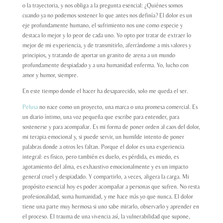
o la trayectoria, y nos obliga a la pregunta esencial: ¿Quiénes somos
cuando ya no podemos sostener lo que antes nos definía? El dolor es un
eje profundamente humano, el sufrimiento nos une como especie y
destaca lo mejor y lo peor de cada uno. Yo opto por tratar de extraer lo
mejor de mi experiencia, y de transmitirlo, aferrándome a mis valores y
principios, y tratando de aportar un granito de arena a un mundo
profundamente despiadado y a una humanidad enferma. Yo, lucho con
amor y humor, siempre.
En este tiempo donde el hacer ha desaparecido, solo me queda el ser.
Pelusa
no nace como un proyecto, una marca o una promesa comercial. Es
un diario íntimo, una voz pequeña que escribe para entender, para
sostenerse y para acompañar. Es mi forma de poner orden al caos del dolor,
mi terapia emocional y, si puede servir, un humilde intento de poner
palabras donde a otros les faltan. Porque el dolor es una experiencia
integral: es físico, pero también es duelo, es pérdida, es miedo, es
agotamiento del alma, es exhaustivo emocionalmente y es un impacto
general cruel y despiadado. Y compartirlo, a veces, aligera la carga. Mi
propósito esencial hoy es poder acompañar a personas que sufren. No resta
profesionalidad, suma humanidad, y me hace más yo que nunca. El dolor
tiene una parte muy hermosa si uno sabe mirarlo, observarlo y aprender en
el proceso. El trauma de una vivencia así, la vulnerabilidad que supone,