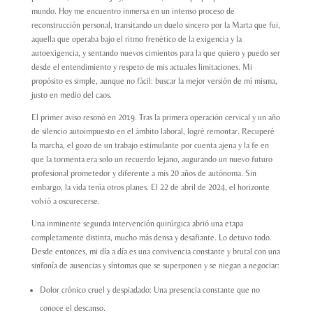
mundo. Hoy me encuentro inmersa en un intenso proceso de
reconstrucción personal, transitando un duelo sincero por la Marta que fui,
aquella que operaba bajo el ritmo frenético de la exigencia y la
autoexigencia, y sentando nuevos cimientos para la que quiero y puedo ser
desde el entendimiento y respeto de mis actuales limitaciones. Mi
propósito es simple, aunque no fácil: buscar la mejor versión de mí misma,
justo en medio del caos.
El primer aviso resonó en 2019. Tras la primera operación cervical y un año
de silencio autoimpuesto en el ámbito laboral, logré remontar. Recuperé
la marcha, el gozo de un trabajo estimulante por cuenta ajena y la fe en
que la tormenta era solo un recuerdo lejano, augurando un nuevo futuro
profesional prometedor y diferente a mis 20 años de autónoma. Sin
embargo, la vida tenía otros planes. El 22 de abril de 2024, el horizonte
volvió a oscurecerse.
Una inminente segunda intervención quirúrgica abrió una etapa
completamente distinta, mucho más densa y desafiante. Lo detuvo todo.
Desde entonces, mi día a día es una convivencia constante y brutal con una
sinfonía de ausencias y síntomas que se superponen y se niegan a negociar:
Dolor crónico cruel y despiadado: Una presencia constante que no
conoce el descanso.