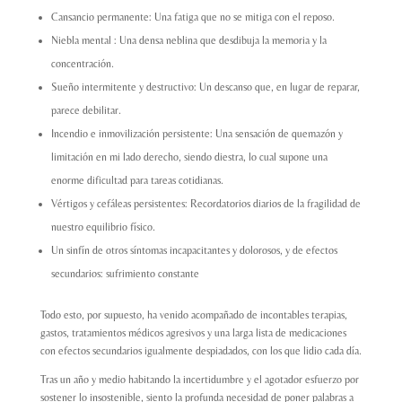
Cansancio permanente: Una fatiga que no se mitiga con el reposo.
Niebla mental : Una densa neblina que desdibuja la memoria y la
concentración.
Sueño intermitente y destructivo: Un descanso que, en lugar de reparar,
parece debilitar.
Incendio e inmovilización persistente: Una sensación de quemazón y
limitación en mi lado derecho, siendo diestra, lo cual supone una
enorme dificultad para tareas cotidianas.
Vértigos y cefáleas persistentes: Recordatorios diarios de la fragilidad de
nuestro equilibrio físico.
Un sinfín de otros síntomas incapacitantes y dolorosos, y de efectos
secundarios: sufrimiento constante
Todo esto, por supuesto, ha venido acompañado de incontables terapias,
gastos, tratamientos médicos agresivos y una larga lista de medicaciones
con efectos secundarios igualmente despiadados, con los que lidio cada día.
Tras un año y medio habitando la incertidumbre y el agotador esfuerzo por
sostener lo insostenible, siento la profunda necesidad de poner palabras a