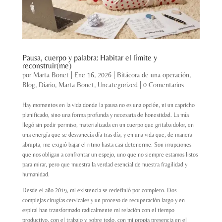
Pausa, cuerpo y palabra: Habitar el límite y
reconstruir(me)
por
Marta Bonet
|
Ene 16, 2026
|
Bitácora de una operación
,
Blog
,
Diario
,
Marta Bonet
,
Uncategorized
|
0 Comentarios
Hay momentos en la vida donde la pausa no es una opción, ni un capricho
planificado, sino una forma profunda y necesaria de honestidad. La mía
llegó sin pedir permiso, materializada en un cuerpo que gritaba dolor, en
una energía que se desvanecía día tras día, y en una vida que, de manera
abrupta, me exigió bajar el ritmo hasta casi detenerme. Son irrupciones
que nos obligan a confrontar un espejo, uno que no siempre estamos listos
para mirar, pero que muestra la verdad esencial de nuestra fragilidad y
humanidad.
Desde el año 2019, mi existencia se redefinió por completo. Dos
complejas cirugías cervicales y un proceso de recuperación largo y en
espiral han transformado radicalmente mi relación con el tiempo
productivo, con el trabajo y, sobre todo, con mi propia presencia en el