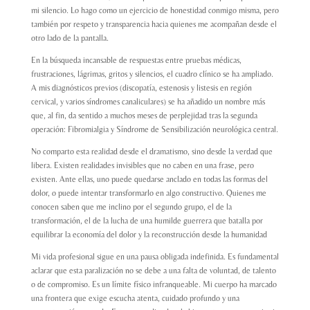
mi silencio. Lo hago como un ejercicio de honestidad conmigo misma, pero
también por respeto y transparencia hacia quienes me acompañan desde el
otro lado de la pantalla.
En la búsqueda incansable de respuestas entre pruebas médicas,
frustraciones, lágrimas, gritos y silencios, el cuadro clínico se ha ampliado.
A mis diagnósticos previos (discopatía, estenosis y listesis en región
cervical, y varios síndromes canaliculares) se ha añadido un nombre más
que, al fin, da sentido a muchos meses de perplejidad tras la segunda
operación: Fibromialgia y Síndrome de Sensibilización neurológica central.
No comparto esta realidad desde el dramatismo, sino desde la verdad que
libera. Existen realidades invisibles que no caben en una frase, pero
existen. Ante ellas, uno puede quedarse anclado en todas las formas del
dolor, o puede intentar transformarlo en algo constructivo. Quienes me
conocen saben que me inclino por el segundo grupo, el de la
transformación, el de la lucha de una humilde guerrera que batalla por
equilibrar la economía del dolor y la reconstrucción desde la humanidad
Mi vida profesional sigue en una pausa obligada indefinida. Es fundamental
aclarar que esta paralización no se debe a una falta de voluntad, de talento
o de compromiso. Es un límite físico infranqueable. Mi cuerpo ha marcado
una frontera que exige escucha atenta, cuidado profundo y una