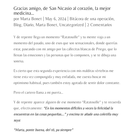
Gracias amigo, de San Nicasio al corazón, la mejor
medicina…
por
Marta Bonet
|
May 6, 2024
|
Bitácora de una operación
,
Blog
,
Diario
,
Marta Bonet
,
Uncategorized
|
2 Comentarios
Y de repente llega un momento “Ratatouille” y tu mente viaja a un
momento del pasado, uno de esos que son sensacionales, donde querrías
estar, paseando con mi amigo por las callecitas blancas de Priego, que lo
llenan las emociones y las personas que lo componen, y se te dibuja una
sonrisa.
Es cierto que esta segunda experiencia con mis malditas vértebras me
tiene esta vez compungida y muy enfadada, me cuesta buscar mi
optimismo habitual, pues también estoy agotada de sentir dolor constante.
Pero el cartero llama a mi puerta…
Y de repente aparece alguien de ese momento “Ratatouille” y te recuerda
que, efectivamente:
“En los momentos difíciles a veces la felicidad la
encuentras en las cosas pequeñas….” y encima te añade una coletilla muy
suya:
“Marta, ponte buena, del tó, pa siempre”