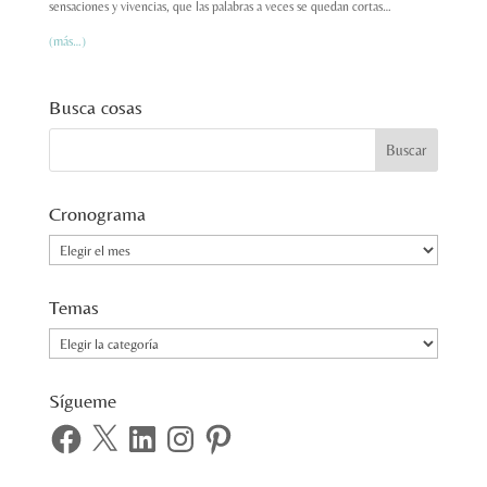
sensaciones y vivencias, que las palabras a veces se quedan cortas…
(más…)
Busca cosas
Cronograma
Cronograma
Temas
Temas
Sígueme
Facebook
X
LinkedIn
Instagram
Pinterest