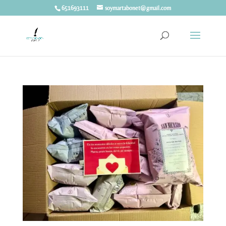
651693111
soymartabonet@gmail.com