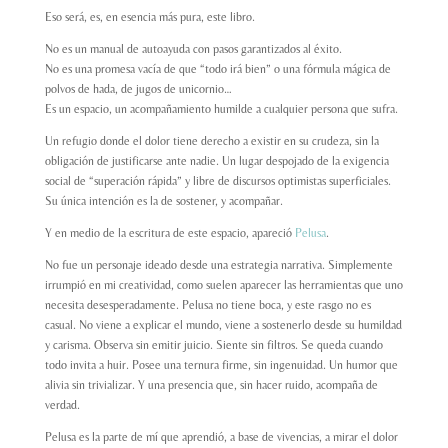
Eso será, es, en esencia más pura, este libro.
No es un manual de autoayuda con pasos garantizados al éxito.
No es una promesa vacía de que “todo irá bien” o una fórmula mágica de
polvos de hada, de jugos de unicornio…
Es un espacio, un acompañamiento humilde a cualquier persona que sufra.
Un refugio donde el dolor tiene derecho a existir en su crudeza, sin la
obligación de justificarse ante nadie. Un lugar despojado de la exigencia
social de “superación rápida” y libre de discursos optimistas superficiales.
Su única intención es la de sostener, y acompañar.
Y en medio de la escritura de este espacio, apareció
Pelusa
.
No fue un personaje ideado desde una estrategia narrativa. Simplemente
irrumpió en mi creatividad, como suelen aparecer las herramientas que uno
necesita desesperadamente. Pelusa no tiene boca, y este rasgo no es
casual. No viene a explicar el mundo, viene a sostenerlo desde su humildad
y carisma. Observa sin emitir juicio. Siente sin filtros. Se queda cuando
todo invita a huir. Posee una ternura firme, sin ingenuidad. Un humor que
alivia sin trivializar. Y una presencia que, sin hacer ruido, acompaña de
verdad.
Pelusa es la parte de mí que aprendió, a base de vivencias, a mirar el dolor