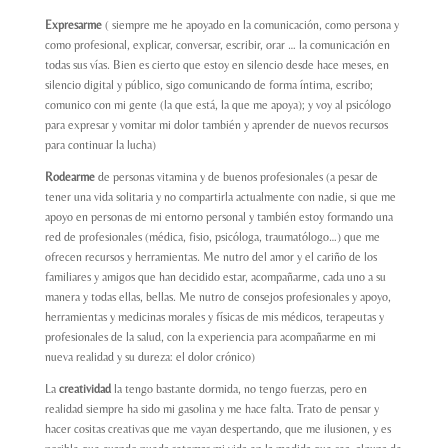
Expresarme
( siempre me he apoyado en la comunicación, como persona y
como profesional, explicar, conversar, escribir, orar … la comunicación en
todas sus vías. Bien es cierto que estoy en silencio desde hace meses, en
silencio digital y público, sigo comunicando de forma íntima, escribo;
comunico con mi gente (la que está, la que me apoya); y voy al psicólogo
para expresar y vomitar mi dolor también y aprender de nuevos recursos
para continuar la lucha)
Rodearme
de personas vitamina y de buenos profesionales (a pesar de
tener una vida solitaria y no compartirla actualmente con nadie, si que me
apoyo en personas de mi entorno personal y también estoy formando una
red de profesionales (médica, fisio, psicóloga, traumatólogo…) que me
ofrecen recursos y herramientas. Me nutro del amor y el cariño de los
familiares y amigos que han decidido estar, acompañarme, cada uno a su
manera y todas ellas, bellas. Me nutro de consejos profesionales y apoyo,
herramientas y medicinas morales y físicas de mis médicos, terapeutas y
profesionales de la salud, con la experiencia para acompañarme en mi
nueva realidad y su dureza: el dolor crónico)
La
creatividad
la tengo bastante dormida, no tengo fuerzas, pero en
realidad siempre ha sido mi gasolina y me hace falta. Trato de pensar y
hacer cositas creativas que me vayan despertando, que me ilusionen, y es