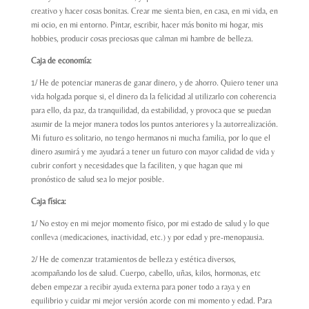
creativo y hacer cosas bonitas. Crear me sienta bien, en casa, en mi vida, en
mi ocio, en mi entorno. Pintar, escribir, hacer más bonito mi hogar, mis
hobbies, producir cosas preciosas que calman mi hambre de belleza.
Caja de economía:
1/ He de potenciar maneras de ganar dinero, y de ahorro. Quiero tener una
vida holgada porque si, el dinero da la felicidad al utilizarlo con coherencia
para ello, da paz, da tranquilidad, da estabilidad, y provoca que se puedan
asumir de la mejor manera todos los puntos anteriores y la autorrealización.
Mi futuro es solitario, no tengo hermanos ni mucha familia, por lo que el
dinero asumirá y me ayudará a tener un futuro con mayor calidad de vida y
cubrir confort y necesidades que la faciliten, y que hagan que mi
pronóstico de salud sea lo mejor posible.
Caja física:
1/ No estoy en mi mejor momento físico, por mi estado de salud y lo que
conlleva (medicaciones, inactividad, etc.) y por edad y pre-menopausia.
2/ He de comenzar tratamientos de belleza y estética diversos,
acompañando los de salud. Cuerpo, cabello, uñas, kilos, hormonas, etc
deben empezar a recibir ayuda externa para poner todo a raya y en
equilibrio y cuidar mi mejor versión acorde con mi momento y edad. Para