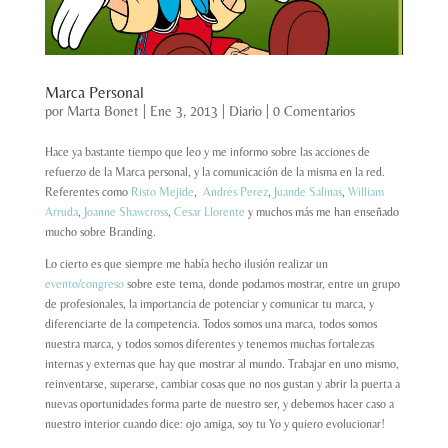
Marca Personal
por
Marta Bonet
|
Ene 3, 2013
|
Diario
|
0 Comentarios
Hace ya bastante tiempo que leo y me informo sobre las acciones de
refuerzo de la Marca personal, y la comunicación de la misma en la red.
Referentes como
Risto Mejide
,
Andrés Perez
,
Juande Salinas
,
William
Arruda
,
Joanne Shawcross
,
Cesar Llorente
y muchos más me han enseñado
mucho sobre Branding.
Lo cierto es que siempre me había hecho ilusión realizar un
evento/congreso
sobre este tema, donde podamos mostrar, entre un grupo
de profesionales, la importancia de potenciar y comunicar tu marca, y
diferenciarte de la competencia. Todos somos una marca, todos somos
nuestra marca, y todos somos diferentes y tenemos muchas fortalezas
internas y externas que hay que mostrar al mundo. Trabajar en uno mismo,
reinventarse, superarse, cambiar cosas que no nos gustan y abrir la puerta a
nuevas oportunidades forma parte de nuestro ser, y debemos hacer caso a
nuestro interior cuando dice: ojo amiga, soy tu Yo y quiero evolucionar!