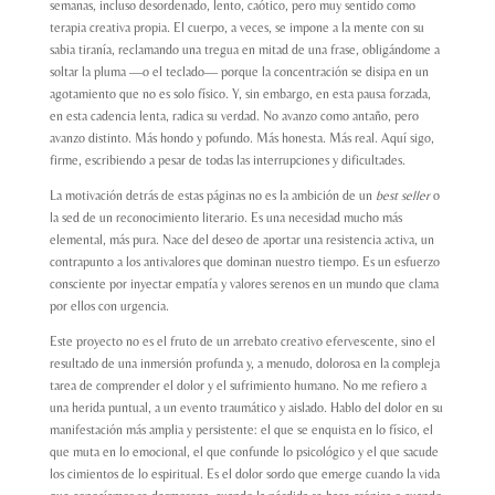
semanas, incluso desordenado, lento, caótico, pero muy sentido como
terapia creativa propia. El cuerpo, a veces, se impone a la mente con su
sabia tiranía, reclamando una tregua en mitad de una frase, obligándome a
soltar la pluma —o el teclado— porque la concentración se disipa en un
agotamiento que no es solo físico. Y, sin embargo, en esta pausa forzada,
en esta cadencia lenta, radica su verdad. No avanzo como antaño, pero
avanzo distinto. Más hondo y pofundo. Más honesta. Más real. Aquí sigo,
firme, escribiendo a pesar de todas las interrupciones y dificultades.
La motivación detrás de estas páginas no es la ambición de un
best seller
o
la sed de un reconocimiento literario. Es una necesidad mucho más
elemental, más pura. Nace del deseo de aportar una resistencia activa, un
contrapunto a los antivalores que dominan nuestro tiempo. Es un esfuerzo
consciente por inyectar empatía y valores serenos en un mundo que clama
por ellos con urgencia.
Este proyecto no es el fruto de un arrebato creativo efervescente, sino el
resultado de una inmersión profunda y, a menudo, dolorosa en la compleja
tarea de comprender el dolor y el sufrimiento humano. No me refiero a
una herida puntual, a un evento traumático y aislado. Hablo del dolor en su
manifestación más amplia y persistente: el que se enquista en lo físico, el
que muta en lo emocional, el que confunde lo psicológico y el que sacude
los cimientos de lo espiritual. Es el dolor sordo que emerge cuando la vida