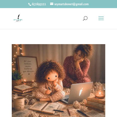
651693111
soymartabonet@gmail.com