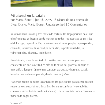
Mi arsenal en la batalla
por
Marta Bonet
|
Jun 18, 2025
|
Bitácora de una operación
,
Blog
,
Diario
,
Marta Bonet
,
Uncategorized
|
0 Comentarios
Ya vamos hacia un año y tres meses de tortura. Un largo periodo en el que
el sufrimiento es latente desde muchos (o todos) los aspectos de mi vida:
el dolor rige, la paralización, la autoestima, el amor propio, la perspectiva,
el miedo, la tristeza, la soledad, la debilidad, la profesionalidad, la
vulnerabilidad, el amor… todo duele.
No obstante, trato de ser todo lo positiva que que puedo, pues soy
consciente de que la actitud es más de la mitad del proceso, aunque es
muy difícil. Tengo el ánimo muy cansado, exhausto, y libro una batalla
interior que nadie comprende, desde hace ya 5 años.
Haciendo acopio de todas las armas con las que cuento para luchar en esta
revuelta, voy a escribir una lista. Escribir me reconforta ( y contabiliza
como una de las fortalezas de mi arsenal). Hacer una lista por escrito es una
manera de coger fuerza.
Vamos allá: