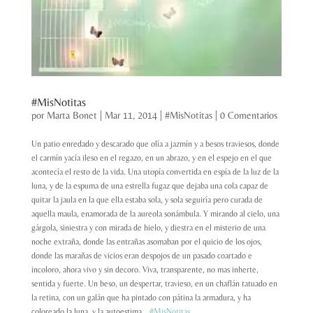
#MisNotitas
por
Marta Bonet
|
Mar 11, 2014
|
#MisNotitas
|
0 Comentarios
Un patio enredado y descarado que olía a jazmín y a besos traviesos, donde
el carmín yacía ileso en el regazo, en un abrazo, y en el espejo en el que
acontecía el resto de la vida. Una utopía convertida en espía de la luz de la
luna, y de la espuma de una estrella fugaz que dejaba una cola capaz de
quitar la jaula en la que ella estaba sola, y sola seguiría pero curada de
aquella maula, enamorada de la aureola sonámbula. Y mirando al cielo, una
gárgola, siniestra y con mirada de hielo, y diestra en el misterio de una
noche extraña, donde las entrañas asomaban por el quicio de los ojos,
donde las marañas de vicios eran despojos de un pasado coartado e
incoloro, ahora vivo y sin decoro. Viva, transparente, no mas inherte,
sentida y fuerte. Un beso, un despertar, travieso, en un chaflán tatuado en
la retina, con un galán que ha pintado con pátina la armadura, y ha
coloreado la luna, y la autoestima…
#MisNotitas