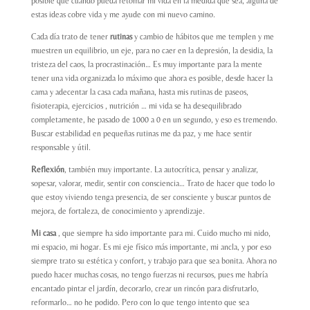
posible que cuando pueda retomar mi vida en la medida que sea, alguna de
estas ideas cobre vida y me ayude con mi nuevo camino.
Cada día trato de tener
rutinas
y cambio de hábitos que me templen y me
muestren un equilibrio, un eje, para no caer en la depresión, la desidia, la
tristeza del caos, la procrastinación… Es muy importante para la mente
tener una vida organizada lo máximo que ahora es posible, desde hacer la
cama y adecentar la casa cada mañana, hasta mis rutinas de paseos,
fisioterapia, ejercicios , nutrición … mi vida se ha desequilibrado
completamente, he pasado de 1000 a 0 en un segundo, y eso es tremendo.
Buscar estabilidad en pequeñas rutinas me da paz, y me hace sentir
responsable y útil.
Reflexión
, también muy importante. La autocrítica, pensar y analizar,
sopesar, valorar, medir, sentir con consciencia… Trato de hacer que todo lo
que estoy viviendo tenga presencia, de ser consciente y buscar puntos de
mejora, de fortaleza, de conocimiento y aprendizaje.
Mi casa
, que siempre ha sido importante para mi. Cuido mucho mi nido,
mi espacio, mi hogar. Es mi eje físico más importante, mi ancla, y por eso
siempre trato su estética y confort, y trabajo para que sea bonita. Ahora no
puedo hacer muchas cosas, no tengo fuerzas ni recursos, pues me habría
encantado pintar el jardín, decorarlo, crear un rincón para disfrutarlo,
reformarlo… no he podido. Pero con lo que tengo intento que sea