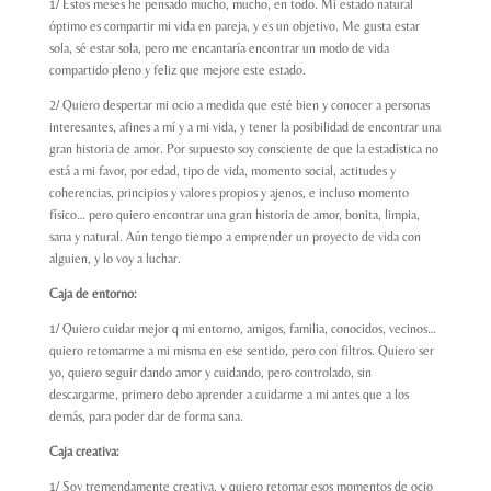
1/ Estos meses he pensado mucho, mucho, en todo. Mi estado natural
óptimo es compartir mi vida en pareja, y es un objetivo. Me gusta estar
sola, sé estar sola, pero me encantaría encontrar un modo de vida
compartido pleno y feliz que mejore este estado.
2/ Quiero despertar mi ocio a medida que esté bien y conocer a personas
interesantes, afines a mí y a mi vida, y tener la posibilidad de encontrar una
gran historia de amor. Por supuesto soy consciente de que la estadística no
está a mi favor, por edad, tipo de vida, momento social, actitudes y
coherencias, principios y valores propios y ajenos, e incluso momento
físico… pero quiero encontrar una gran historia de amor, bonita, limpia,
sana y natural. Aún tengo tiempo a emprender un proyecto de vida con
alguien, y lo voy a luchar.
Caja de entorno:
1/ Quiero cuidar mejor q mi entorno, amigos, familia, conocidos, vecinos…
quiero retomarme a mi misma en ese sentido, pero con filtros. Quiero ser
yo, quiero seguir dando amor y cuidando, pero controlado, sin
descargarme, primero debo aprender a cuidarme a mi antes que a los
demás, para poder dar de forma sana.
Caja creativa:
1/ Soy tremendamente creativa, y quiero retomar esos momentos de ocio