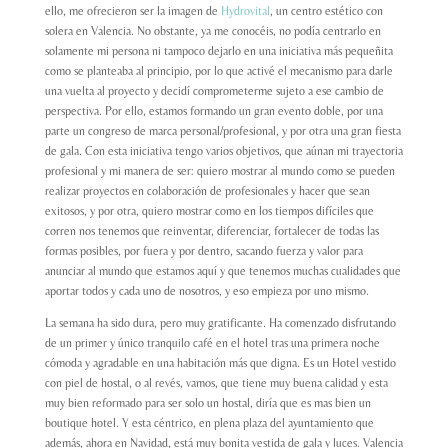
ello, me ofrecieron ser la imagen de
Hydrovital
, un centro estético con
solera en Valencia. No obstante, ya me conocéis, no podía centrarlo en
solamente mi persona ni tampoco dejarlo en una iniciativa más pequeñita
como se planteaba al principio, por lo que activé el mecanismo para darle
una vuelta al proyecto y decidí comprometerme sujeto a ese cambio de
perspectiva. Por ello, estamos formando un gran evento doble, por una
parte un congreso de marca personal/profesional, y por otra una gran fiesta
de gala. Con esta iniciativa tengo varios objetivos, que aúnan mi trayectoria
profesional y mi manera de ser: quiero mostrar al mundo como se pueden
realizar proyectos en colaboración de profesionales y hacer que sean
exitosos, y por otra, quiero mostrar como en los tiempos difíciles que
corren nos tenemos que reinventar, diferenciar, fortalecer de todas las
formas posibles, por fuera y por dentro, sacando fuerza y valor para
anunciar al mundo que estamos aquí y que tenemos muchas cualidades que
aportar todos y cada uno de nosotros, y eso empieza por uno mismo.
La semana ha sido dura, pero muy gratificante. Ha comenzado disfrutando
de un primer y único tranquilo café en el hotel tras una primera noche
cómoda y agradable en una habitación más que digna. Es un Hotel vestido
con piel de hostal, o al revés, vamos, que tiene muy buena calidad y esta
muy bien reformado para ser solo un hostal, diría que es mas bien un
boutique hotel. Y esta céntrico, en plena plaza del ayuntamiento que
además, ahora en Navidad, está muy bonita vestida de gala y luces. Valencia