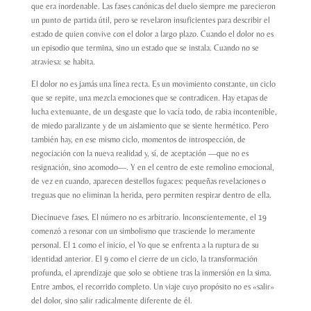
que era inordenable. Las fases canónicas del duelo siempre me parecieron
un punto de partida útil, pero se revelaron insuficientes para describir el
estado de quien convive con el dolor a largo plazo. Cuando el dolor no es
un episodio que termina, sino un estado que se instala. Cuando no se
atraviesa: se habita.
El dolor no es jamás una línea recta. Es un movimiento constante, un ciclo
que se repite, una mezcla emociones que se contradicen. Hay etapas de
lucha extenuante, de un desgaste que lo vacía todo, de rabia incontenible,
de miedo paralizante y de un aislamiento que se siente hermético. Pero
también hay, en ese mismo ciclo, momentos de introspección, de
negociación con la nueva realidad y, sí, de aceptación —que no es
resignación, sino acomodo—. Y en el centro de este remolino emocional,
de vez en cuando, aparecen destellos fugaces: pequeñas revelaciones o
treguas que no eliminan la herida, pero permiten respirar dentro de ella.
Diecinueve fases. El número no es arbitrario. Inconscientemente, el 19
comenzó a resonar con un simbolismo que trasciende lo meramente
personal. El 1 como el inicio, el Yo que se enfrenta a la ruptura de su
identidad anterior. El 9 como el cierre de un ciclo, la transformación
profunda, el aprendizaje que solo se obtiene tras la inmersión en la sima.
Entre ambos, el recorrido completo. Un viaje cuyo propósito no es «salir»
del dolor, sino salir radicalmente diferente de él.