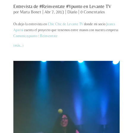
Entrevista de #Reinventate #Ypunto en Levante TV
por
Marta Bonet
|
Abr 7, 2013
|
Diario
|
0 Comentarios
Os dejo la entrevista en
Chic Chic de Levante TV
donde mi socio
Juanra
Aparisi
cuenta el proyecto que tenemos entre manos con nuestra empresa
Comunicaypunto
:
Reinventate
(más…)