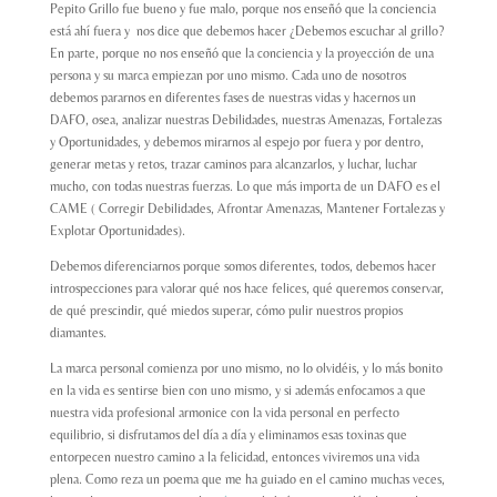
Pepito Grillo fue bueno y fue malo, porque nos enseñó que la conciencia
está ahí fuera y nos dice que debemos hacer ¿Debemos escuchar al grillo?
En parte, porque no nos enseñó que la conciencia y la proyección de una
persona y su marca empiezan por uno mismo. Cada uno de nosotros
debemos pararnos en diferentes fases de nuestras vidas y hacernos un
DAFO, osea, analizar nuestras Debilidades, nuestras Amenazas, Fortalezas
y Oportunidades, y debemos mirarnos al espejo por fuera y por dentro,
generar metas y retos, trazar caminos para alcanzarlos, y luchar, luchar
mucho, con todas nuestras fuerzas. Lo que más importa de un DAFO es el
CAME ( Corregir Debilidades, Afrontar Amenazas, Mantener Fortalezas y
Explotar Oportunidades).
Debemos diferenciarnos porque somos diferentes, todos, debemos hacer
introspecciones para valorar qué nos hace felices, qué queremos conservar,
de qué prescindir, qué miedos superar, cómo pulir nuestros propios
diamantes.
La marca personal comienza por uno mismo, no lo olvidéis, y lo más bonito
en la vida es sentirse bien con uno mismo, y si además enfocamos a que
nuestra vida profesional armonice con la vida personal en perfecto
equilibrio, si disfrutamos del día a día y eliminamos esas toxinas que
entorpecen nuestro camino a la felicidad, entonces viviremos una vida
plena. Como reza un poema que me ha guiado en el camino muchas veces,