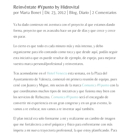
Reinvéntate #Ypunto by Hidrovital
por
Marta Bonet
|
Dic 23, 2012
|
Blog
,
Diario
|
2 Comentarios
Ya ha dado comienzo mi aventura con el proyecto al que estamos dando
forma, proyecto que os avanzaba hace un par de días y que crece y crece
sin parar.
Lo cierto es que todo es cada minuto más y más intenso, y debo
organizarme para irlo contando como toca y que desde aquí, podáis seguir
esta iniciativa que os puede resultar de ejemplo, de espejo, para mejorar
vuestra marca personal/profesional y reinventaros.
Tras acomodarme en el
Hotel Venecia
esta semana, en la Plaza del
Ayuntamiento de Valencia, comenzó mi primera reunión de equipo, pues
cené con Juanra y Migue, mis socios de la marca
Comunica #Ypunto
con la
que coordinamos muchos tipos de iniciativas y que fusiona muy bien con
los servicios de Rebuzzna.
Comunica #Ypunto
será el encargado de
convertir mi experiencia en un gran congreso y en un gran evento, lo
vamos a re enfocar, nos vamos a re inventar aquí también.
El plan inicial era solo formarme a mi y realizarme un cambio de imagen
que me fortaleciera a nivel psíquico y físico para enfrentarme con más
ímpetu a mi nueva trayectoria profesional, la que estoy planificando. Para