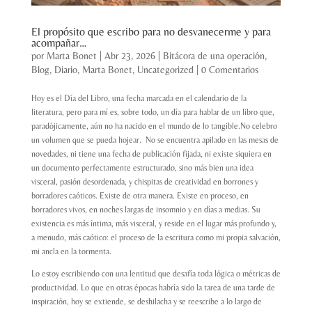
El propósito que escribo para no desvanecerme y para
acompañar…
por
Marta Bonet
|
Abr 23, 2026
|
Bitácora de una operación
,
Blog
,
Diario
,
Marta Bonet
,
Uncategorized
|
0 Comentarios
Hoy es el Día del Libro, una fecha marcada en el calendario de la
literatura, pero para mí es, sobre todo, un día para hablar de un libro que,
paradójicamente, aún no ha nacido en el mundo de lo tangible.No celebro
un volumen que se pueda hojear. No se encuentra apilado en las mesas de
novedades, ni tiene una fecha de publicación fijada, ni existe siquiera en
un documento perfectamente estructurado, sino más bien una idea
visceral, pasión desordenada, y chispitas de creatividad en borrones y
borradores caóticos. Existe de otra manera. Existe en proceso, en
borradores vivos, en noches largas de insomnio y en días a medias. Su
existencia es más íntima, más visceral, y reside en el lugar más profundo y,
a menudo, más caótico: el proceso de la escritura como mi propia salvación,
mi ancla en la tormenta.
Lo estoy escribiendo con una lentitud que desafía toda lógica o métricas de
productividad. Lo que en otras épocas habría sido la tarea de una tarde de
inspiración, hoy se extiende, se deshilacha y se reescribe a lo largo de