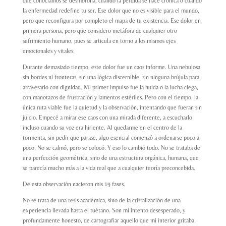
que conocíamos se desmorona, cuando la pérdida se hace crónica o cuando
la enfermedad redefine tu ser. Ese dolor que no es visible para el mundo,
pero que reconfigura por completo el mapa de tu existencia. Ese dolor en
primera persona, pero que considero metáfora de cualquier otro
sufrimiento humano, pues se articula en torno a los mismos ejes
emocionales y vitales.
Durante demasiado tiempo, este dolor fue un caos informe. Una nebulosa
sin bordes ni fronteras, sin una lógica discernible, sin ninguna brújula para
atravesarlo con dignidad. Mi primer impulso fue la huida o la lucha ciega,
con manotazos de frustración y lamentos estériles. Pero con el tiempo, la
única ruta viable fue la quietud y la observación, intentando que fueran sin
juicio. Empecé a mirar ese caos con una mirada diferente, a escucharlo
incluso cuando su voz era hiriente. Al quedarme en el centro de la
tormenta, sin pedir que parase, algo esencial comenzó a ordenarse poco a
poco. No se calmó, pero se colocó. Y eso lo cambió todo. No se trataba de
una perfección geométrica, sino de una estructura orgánica, humana, que
se parecía mucho más a la vida real que a cualquier teoría preconcebida.
De esta observación nacieron mis 19 fases.
No se trata de una tesis académica, sino de la cristalización de una
experiencia llevada hasta el tuétano. Son mi intento desesperado, y
profundamente honesto, de cartografiar aquello que mi interior gritaba