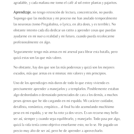
agradable, y cada mañana me tomo el café al sol entre plantas y pajaritos.
Aprendizaje
, no tengo retención de lectura, concentración, no puedo.
Supongo que las medicinas y mi proceso me han anulado temporalmente
las neuronas (tomo Pregabalina, o Lyrica, en alta dosis, y es terrible). No
obstante intento cada día dedicar un ratito a aprender cosas que puedan
ayudarme en mi nueva realidad y mi futuro, cuando pueda recolocarme
profesionalmente en algo.
Seguramente tengo más armas en mi arsenal para librar esta batalla, pero
quizá estas son las que más valoro.
No obstante, hay dos que son las más poderosas y quizá son los mejores
escudos, más que armas en si mismas: mis valores y mis principios.
Uno de los aprendizajes más duros de todo lo que estoy viviendo es
precisamente aprender a manejarlos y a templarlos. Posiblemente estaban
algo desbordados o demasiado potenciados de cara a los demás, a muchos
pesos ajenos que he ido cargando en mi espalda. Mi carácter cuidador,
detallista, romántico, empático… al final ha ido acumulando muchísimo
peso en mi espalda, y se me ha roto ya dos veces. Es un recurso muy bello
ser así, siempre y cuando sepa equilibrarlo, y manejarlo. Todo pasa por algo,
quizá la vida tenía como objetivo enseñarme esto, no lo se. He pagado un
precio muy alto de ser así, pero he de aprender a aprovecharlo.