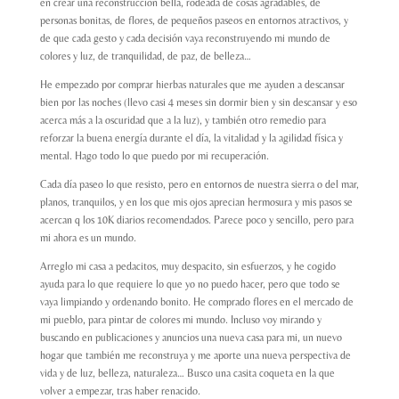
en crear una reconstrucción bella, rodeada de cosas agradables, de
personas bonitas, de flores, de pequeños paseos en entornos atractivos, y
de que cada gesto y cada decisión vaya reconstruyendo mi mundo de
colores y luz, de tranquilidad, de paz, de belleza…
He empezado por comprar hierbas naturales que me ayuden a descansar
bien por las noches (llevo casi 4 meses sin dormir bien y sin descansar y eso
acerca más a la oscuridad que a la luz), y también otro remedio para
reforzar la buena energía durante el día, la vitalidad y la agilidad física y
mental. Hago todo lo que puedo por mi recuperación.
Cada día paseo lo que resisto, pero en entornos de nuestra sierra o del mar,
planos, tranquilos, y en los que mis ojos aprecian hermosura y mis pasos se
acercan q los 10K diarios recomendados. Parece poco y sencillo, pero para
mi ahora es un mundo.
Arreglo mi casa a pedacitos, muy despacito, sin esfuerzos, y he cogido
ayuda para lo que requiere lo que yo no puedo hacer, pero que todo se
vaya limpiando y ordenando bonito. He comprado flores en el mercado de
mi pueblo, para pintar de colores mi mundo. Incluso voy mirando y
buscando en publicaciones y anuncios una nueva casa para mi, un nuevo
hogar que también me reconstruya y me aporte una nueva perspectiva de
vida y de luz, belleza, naturaleza… Busco una casita coqueta en la que
volver a empezar, tras haber renacido.