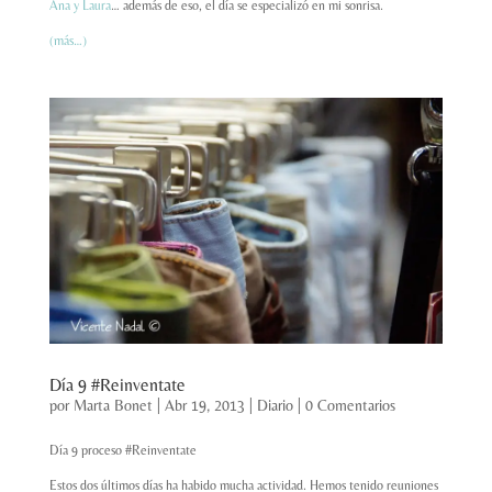
Ana y Laura
… además de eso, el día se especializó en mi sonrisa.
(más…)
Día 9 #Reinventate
por
Marta Bonet
|
Abr 19, 2013
|
Diario
|
0 Comentarios
Día 9 proceso #Reinventate
Estos dos últimos días ha habido mucha actividad. Hemos tenido reuniones