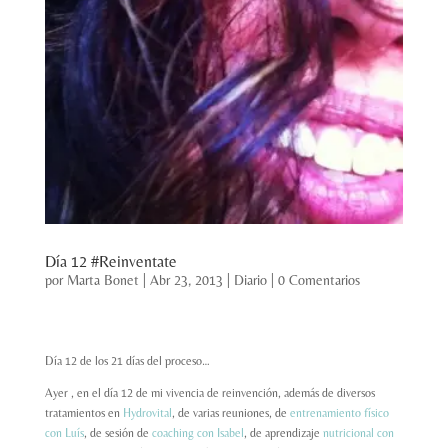
Día 12 #Reinventate
por
Marta Bonet
|
Abr 23, 2013
|
Diario
|
0 Comentarios
Día 12 de los 21 días del proceso…
Ayer , en el día 12 de mi vivencia de reinvención, además de diversos
tratamientos en
Hydrovital
, de varias reuniones, de
entrenamiento físico
con Luís
, de sesión de
coaching con Isabel
, de aprendizaje
nutricional con