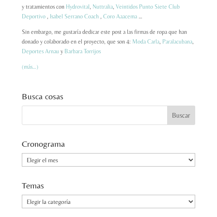
y tratamientos con
Hydrovital
,
Nuttralia
,
Veintidos Punto Siete Club
Deportivo
,
Isabel Serrano Coach
,
Coro Aaacema
…
Sin embargo, me gustaría dedicar este post a las firmas de ropa que han
donado y colaborado en el proyecto, que son 4:
Moda Carla
,
Paralacubana
,
Deportes Arnau
y
Barbara Torrijos
(más…)
Busca cosas
Cronograma
Cronograma
Temas
Temas