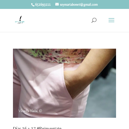
651693111
soymartabonet@gmail.com
Días 16 y 17 #Reinventate