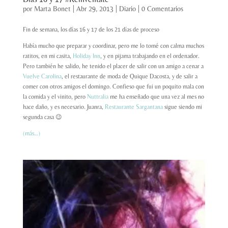
por
Marta Bonet
|
Abr 29, 2013
|
Diario
|
0 Comentarios
Fin de semana, los días 16 y 17 de los 21 días de proceso
Había mucho que preparar y coordinar, pero me lo tomé con calma muchos
ratitos, en mi casita,
Holiday Inn
, y en pijama trabajando en el ordenador.
Pero también he salido, he tenido el placer de salir con un amigo a cenar a
Vuelve Carolina
, el restaurante de moda de Quique Dacosta, y de salir a
comer con otros amigos el domingo. Confieso que fui un poquito mala con
la comida y el vinito, pero
Nuttralia
me ha enseñado que una vez al mes no
hace daño, y es necesario. Juanra,
Restaurante Sargantana
sigue siendo mi
segunda casa 😉
(más…)