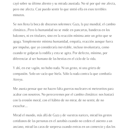
cayó sobre su último aliento y su mirada asustada. No sé por qué me afecta,
pero me afecta. Casi puedo sentir lo que sintió ella en esos terribles
minutos.
Se nos llena la boca de discursos solemnes: Gaza, la paz mundial, el cambio
climático…Pero la humanidad no se mide en pancartas, banderas en los
balcones, ni en titulares, sino en la reacción mínima ante un grito que se
apaga. Simplemente mínima humanidad, empatía, reacción aunque fuera
por impulso, que yo consideraría inevitable, incluso involuntaria, como
cuando te golpean la rodilla y esta se agita. Por defecto, mínimo, por
diferenciar al ser humano de las bestias en el ciclo de la vida.
Y ahí, en ese vagón, no hubo nada. Ni un gesto, ni una grieta de
compasión. Solo un vacío que hiela. Sólo la nada contra la que combatía
Atreyu.
Me asusta pensar que no hacen falta guerras nucleares ni meteoritos para
acabar con nosotros. No pereceremos por el cambio climático: nos bastará
con la erosión moral, con el hábito de no mirar, de no sentir, de no
escuchar….
Mirad el mundo, más allá de Gaza y de vuestras narices, mirad los gestos
cotidianos de las personas en el autobús cuando no ceden el asiento a un
anciano, mirad las caras de sorpresa cuando entras en un comercio y das los