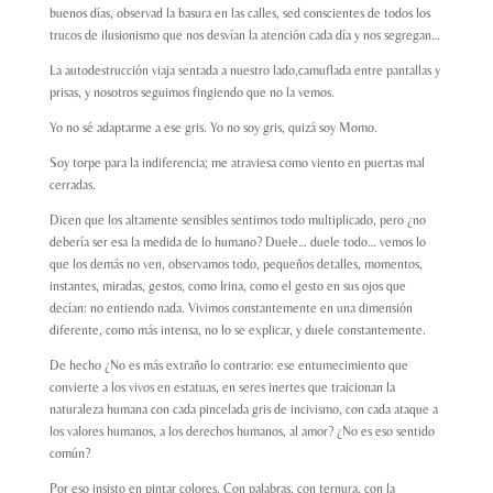
buenos días, observad la basura en las calles, sed conscientes de todos los
trucos de ilusionismo que nos desvían la atención cada día y nos segregan…
La autodestrucción viaja sentada a nuestro lado,camuflada entre pantallas y
prisas, y nosotros seguimos fingiendo que no la vemos.
Yo no sé adaptarme a ese gris. Yo no soy gris, quizá soy Momo.
Soy torpe para la indiferencia; me atraviesa como viento en puertas mal
cerradas.
Dicen que los altamente sensibles sentimos todo multiplicado, pero ¿no
debería ser esa la medida de lo humano? Duele… duele todo… vemos lo
que los demás no ven, observamos todo, pequeños detalles, momentos,
instantes, miradas, gestos, como Irina, como el gesto en sus ojos que
decían: no entiendo nada. Vivimos constantemente en una dimensión
diferente, como más intensa, no lo se explicar, y duele constantemente.
De hecho ¿No es más extraño lo contrario: ese entumecimiento que
convierte a los vivos en estatuas, en seres inertes que traicionan la
naturaleza humana con cada pincelada gris de incivismo, con cada ataque a
los valores humanos, a los derechos humanos, al amor? ¿No es eso sentido
común?
Por eso insisto en pintar colores. Con palabras, con ternura, con la