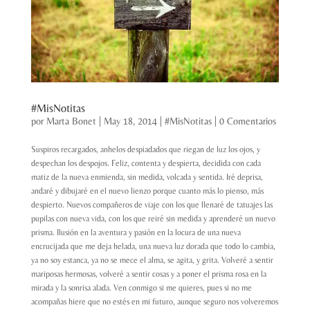
#MisNotitas
por
Marta Bonet
|
May 18, 2014
|
#MisNotitas
|
0 Comentarios
Suspiros recargados, anhelos despiadados que riegan de luz los ojos, y
despechan los despojos. Feliz, contenta y despierta, decidida con cada
matiz de la nueva enmienda, sin medida, volcada y sentida. Iré deprisa,
andaré y dibujaré en el nuevo lienzo porque cuanto más lo pienso, más
despierto. Nuevos compañeros de viaje con los que llenaré de tatuajes las
pupilas con nueva vida, con los que reiré sin medida y aprenderé un nuevo
prisma. Ilusión en la aventura y pasión en la locura de una nueva
encrucijada que me deja helada, una nueva luz dorada que todo lo cambia,
ya no soy estanca, ya no se mece el alma, se agita, y grita. Volveré a sentir
mariposas hermosas, volveré a sentir cosas y a poner el prisma rosa en la
mirada y la sonrisa alada. Ven conmigo si me quieres, pues si no me
acompañas hiere que no estés en mi futuro, aunque seguro nos volveremos