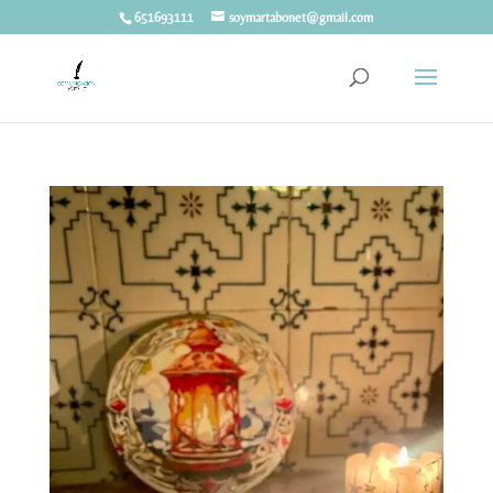
651693111
soymartabonet@gmail.com