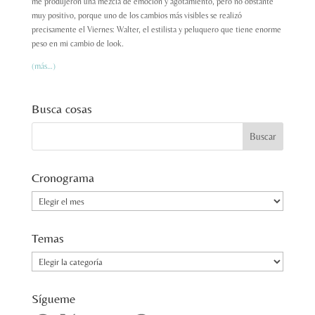
me produjeron una mezcla de emoción y agotamiento, pero no obstante
muy positivo, porque uno de los cambios más visibles se realizó
precisamente el Viernes: Walter, el estilista y peluquero que tiene enorme
peso en mi cambio de look.
(más…)
Busca cosas
Cronograma
Cronograma
Temas
Temas
Sígueme