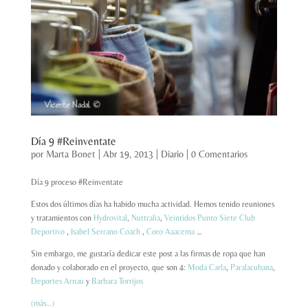
Día 9 #Reinventate
por
Marta Bonet
|
Abr 19, 2013
|
Diario
|
0 Comentarios
Día 9 proceso #Reinventate
Estos dos últimos días ha habido mucha actividad. Hemos tenido reuniones
y tratamientos con
Hydrovital
,
Nuttralia
,
Veintidos Punto Siete Club
Deportivo
,
Isabel Serrano Coach
,
Coro Aaacema
…
Sin embargo, me gustaría dedicar este post a las firmas de ropa que han
donado y colaborado en el proyecto, que son 4:
Moda Carla
,
Paralacubana
,
Deportes Arnau
y
Barbara Torrijos
(más…)