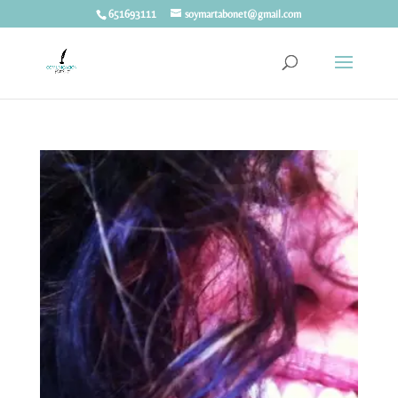
651693111
soymartabonet@gmail.com