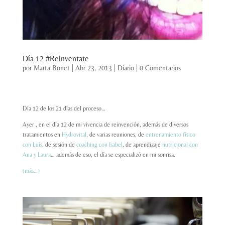
Día 12 #Reinventate
por
Marta Bonet
|
Abr 23, 2013
|
Diario
|
0 Comentarios
Día 12 de los 21 días del proceso…
Ayer , en el día 12 de mi vivencia de reinvención, además de diversos
tratamientos en
Hydrovital
, de varias reuniones, de
entrenamiento físico
con Luís
, de sesión de
coaching con Isabel
, de aprendizaje
nutricional con
Ana y Laura
… además de eso, el día se especializó en mi sonrisa.
(más…)