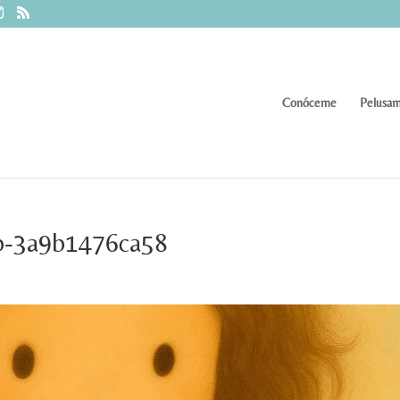
Conóceme
Pelusam
b-3a9b1476ca58