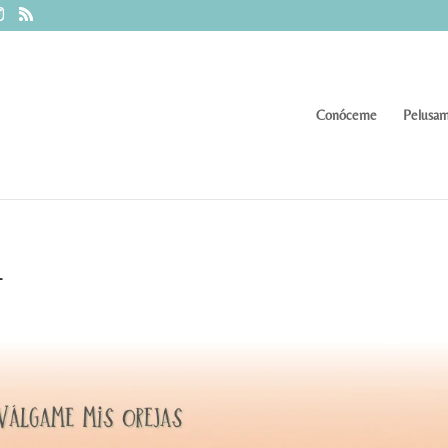
Conóceme
Pelusam
4