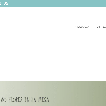
Conóceme
Pelusam
6