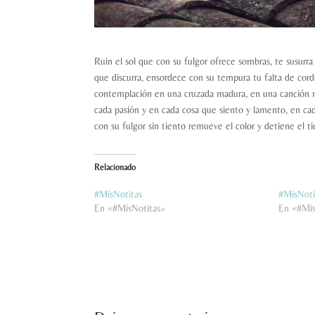
Ruin el sol que con su fulgor ofrece sombras, te susurr
que discurra, ensordece con su tempura tu falta de cord
contemplación en una cruzada madura, en una canción mar
cada pasión y en cada cosa que siento y lamento, en cada
con su fulgor sin tiento remueve el color y detiene el 
Relacionado
#MisNotitas
#MisNoti
En «#MisNotitas»
En «#Mis