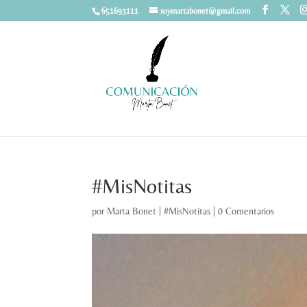
651693111
soymartabonet@gmail.com
#MisNotitas
por
Marta Bonet
|
#MisNotitas
|
0 Comentarios