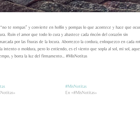
a “no te rompas” y convierte en hollín y pompas lo que acontece y hace que ocur
ura. Ruin el amor que todo lo cura y abastece cada rincón del corazón sin
cada por las fisuras de la locura. Aborrezco la cordura, enloquezco en cada rot
 intento o moldura, pero lo entiendo, es el viento que sopla al sol, mi sol, aqu
tiempo, y borra la luz del firmamento… #MisNotitas
tas
#MisNotitas
Notitas»
En «#MisNotitas»