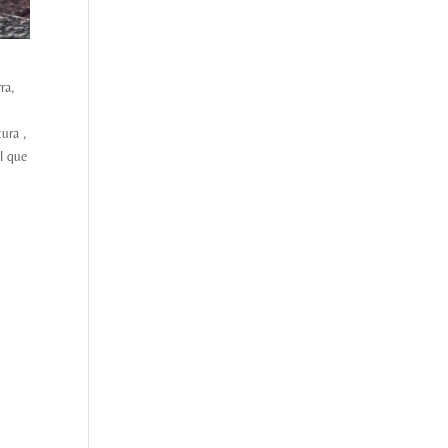
ra,
ura ,
el que