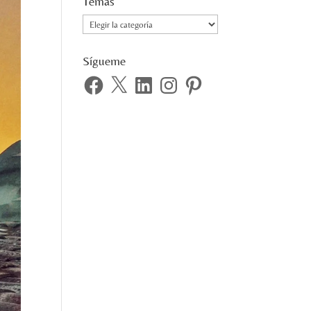
Temas
Temas
Sígueme
Facebook
X
LinkedIn
Instagram
Pinterest