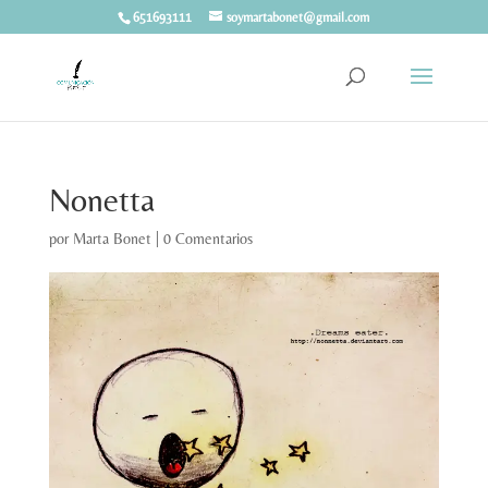
651693111
soymartabonet@gmail.com
Nonetta
por
Marta Bonet
|
0 Comentarios