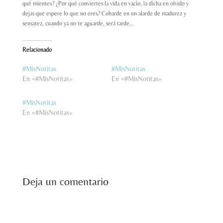
qué mientes? ¿Por qué conviertes la vida en vacío, la dicha en olvido y
dejas que espere lo que no eres? Cobarde en un alarde de madurez y
sensatez, cuando ya no te aguarde, será tarde…
Relacionado
#MisNotitas
#MisNotitas
En «#MisNotitas»
En «#MisNotitas»
#MisNotitas
En «#MisNotitas»
Deja un comentario