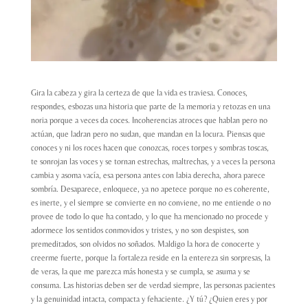
Gira la cabeza y gira la certeza de que la vida es traviesa. Conoces,
respondes, esbozas una historia que parte de la memoria y retozas en una
noria porque a veces da coces. Incoherencias atroces que hablan pero no
actúan, que ladran pero no sudan, que mandan en la locura. Piensas que
conoces y ni los roces hacen que conozcas, roces torpes y sombras toscas,
te sonrojan las voces y se tornan estrechas, maltrechas, y a veces la persona
cambia y asoma vacía, esa persona antes con labia derecha, ahora parece
sombría. Desaparece, enloquece, ya no apetece porque no es coherente,
es inerte, y el siempre se convierte en no conviene, no me entiende o no
provee de todo lo que ha contado, y lo que ha mencionado no procede y
adormece los sentidos conmovidos y tristes, y no son despistes, son
premeditados, son olvidos no soñados. Maldigo la hora de conocerte y
creerme fuerte, porque la fortaleza reside en la entereza sin sorpresas, la
de veras, la que me parezca más honesta y se cumpla, se asuma y se
consuma. Las historias deben ser de verdad siempre, las personas pacientes
y la genuinidad intacta, compacta y fehaciente. ¿Y tú? ¿Quien eres y por