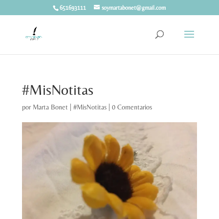
651693111
soymartabonet@gmail.com
#MisNotitas
por
Marta Bonet
|
#MisNotitas
|
0 Comentarios