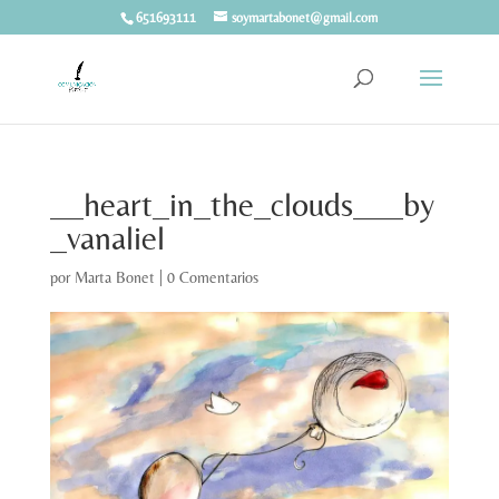
651693111
soymartabonet@gmail.com
__heart_in_the_clouds___by
_vanaliel
por
Marta Bonet
|
0 Comentarios