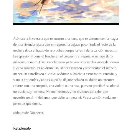
Asómate a la ventana que te susurro una nana, que te abrumo con la magia
de una vivencia lejana que en reposo, ha dejado poso. Suda el rocío de la
noche y duda el hastío de reproches porque la letra de la canción muestra
la expresión y pone el broche en el corazón y el reproche se hace duro,
más que un muro. Cae la noche pero yo te veo, se alzan las voces del deseo
y ya no susurran, ya no disimulan, ahora escuecen y atormentan el silencio,
mecen las estrellas en el cielo. Asómate al balcón a escuchar mi canción, y
si no la entiendes y no ves su color, déjame sola en mi dolor, no intentes
colarte con una amapola, una violeta o una rosa, pues no percibiré su olor si
no es cierta y hermosa. No me ilusiones si no dispones del calor que
necesito sentir ni del amor que debe ser para mi. Vuela canción vuela, no
permitas que duela…
(dibujos de Nonnetta)
Relacionado