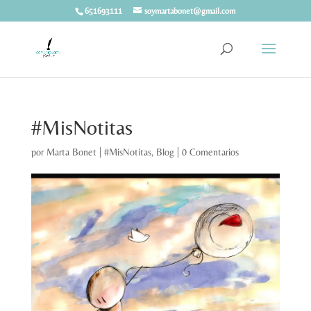
651693111
soymartabonet@gmail.com
#MisNotitas
por
Marta Bonet
|
#MisNotitas
,
Blog
|
0 Comentarios