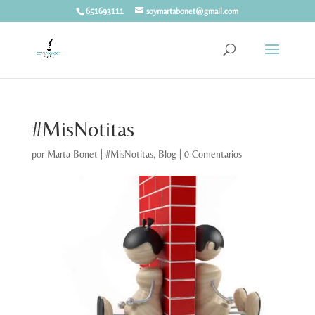
651693111
soymartabonet@gmail.com
#MisNotitas
por
Marta Bonet
|
#MisNotitas
,
Blog
|
0 Comentarios