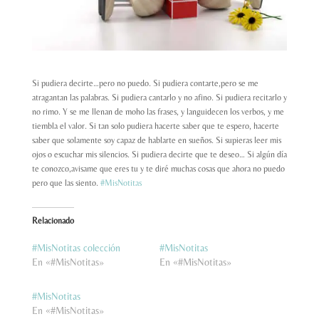
Si pudiera decirte…pero no puedo. Si pudiera contarte,pero se me
atragantan las palabras. Si pudiera cantarlo y no afino. Si pudiera recitarlo y
no rimo. Y se me llenan de moho las frases, y languidecen los verbos, y me
tiembla el valor. Si tan solo pudiera hacerte saber que te espero, hacerte
saber que solamente soy capaz de hablarte en sueños. Si supieras leer mis
ojos o escuchar mis silencios. Si pudiera decirte que te deseo… Si algún día
te conozco,avisame que eres tu y te diré muchas cosas que ahora no puedo
pero que las siento.
#MisNotitas
Relacionado
#MisNotitas colección
#MisNotitas
En «#MisNotitas»
En «#MisNotitas»
#MisNotitas
En «#MisNotitas»