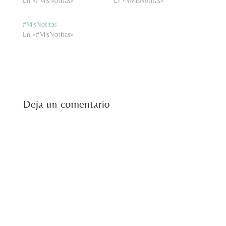
#MisNotitas
En «#MisNotitas»
Deja un comentario