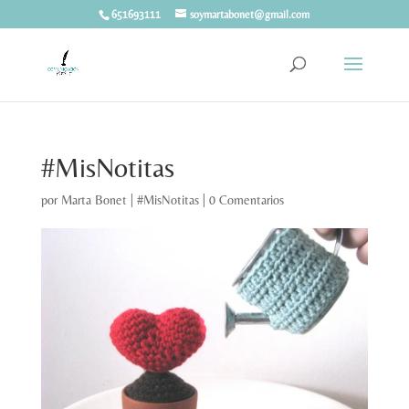
651693111
soymartabonet@gmail.com
#MisNotitas
por
Marta Bonet
|
#MisNotitas
|
0 Comentarios