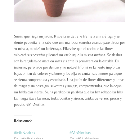
Sueña que riega un jardín. Risueña se detiene frente a una ciénaga y se
siente pequeña. Ella sabe que una mariposa sonreirá cuando pase airosa por
su mirada, o quizá un luciérnaga. Ella sabe que el rocío de las flores
salpicará sus pestañas y llenará un vacío aquella misma mañana. Se desliza
con la regadera de mata en mata y siente la primavera en la espalda. Es
invierno, pero arde por dentro y no nota el frío, ni su lamento impío.Las
bayas pintan de colores y sabores y los pájaros cantan sus amores para que
se sienta comprendida y escuchada. Una jardín de flores diferentes y llenas
de magia y sin nostalgia, silvestres y amigas, comprometidas, que la dejan
sin habla,casi inerte. Si, ha perdido las palabras que las han robado las lilas,
las margaritas y las rosas, todas bonitas y airosas, ávidas de versos, prosas y
poesías. #MisNotitas
Relacionado
#MisNotitas
#MisNotitas
En «#MisNotitas»
En «#MisNotitas»