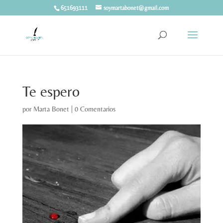
651693111
soymartabonet@gmail.com
Te espero
por
Marta Bonet
|
0 Comentarios