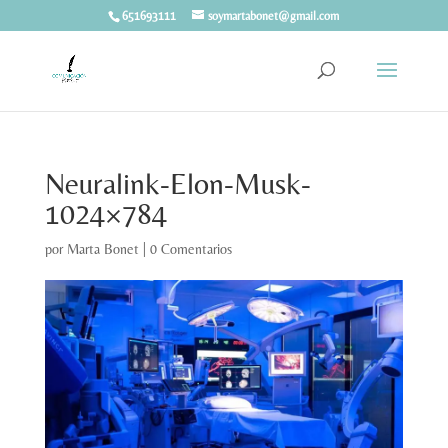
651693111
soymartabonet@gmail.com
Neuralink-Elon-Musk-
1024×784
por
Marta Bonet
|
0 Comentarios