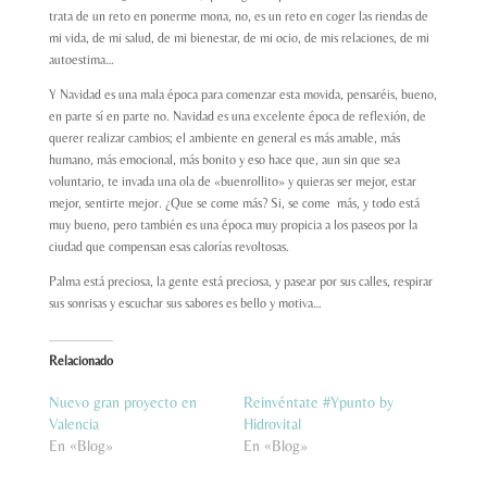
trata de un reto en ponerme mona, no, es un reto en coger las riendas de
mi vida, de mi salud, de mi bienestar, de mi ocio, de mis relaciones, de mi
autoestima…
Y Navidad es una mala época para comenzar esta movida, pensaréis, bueno,
en parte sí en parte no. Navidad es una excelente época de reflexión, de
querer realizar cambios; el ambiente en general es más amable, más
humano, más emocional, más bonito y eso hace que, aun sin que sea
voluntario, te invada una ola de «buenrollito» y quieras ser mejor, estar
mejor, sentirte mejor. ¿Que se come más? Si, se come más, y todo está
muy bueno, pero también es una época muy propicia a los paseos por la
ciudad que compensan esas calorías revoltosas.
Palma está preciosa, la gente está preciosa, y pasear por sus calles, respirar
sus sonrisas y escuchar sus sabores es bello y motiva…
Relacionado
Nuevo gran proyecto en
Reinvéntate #Ypunto by
Valencia
Hidrovital
En «Blog»
En «Blog»