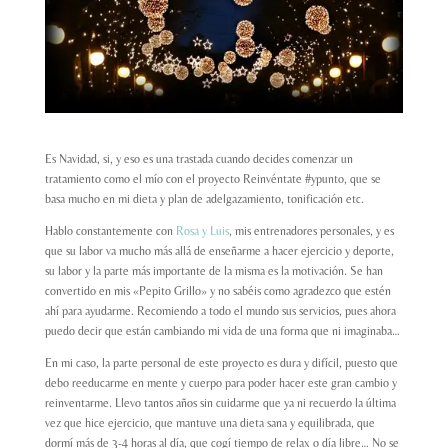
Es Navidad, si, y eso es una trastada cuando decides comenzar un
tratamiento como el mío con el proyecto Reinvéntate #ypunto, que se
basa mucho en mi dieta y plan de adelgazamiento, tonificación etc.
Hablo constantemente con
Rosa y Luis
, mis entrenadores personales, y es
que su labor va mucho más allá de enseñarme a hacer ejercicio y deporte,
su labor y la parte más importante de la misma es la motivación. Se han
convertido en mis «Pepito Grillo» y no sabéis como agradezco que estén
ahí para ayudarme. Recomiendo a todo el mundo sus servicios, pues ahora
puedo decir que están cambiando mi vida de una forma que ni imaginaba…
En mi caso, la parte personal de este proyecto es dura y difícil, puesto que
debo reeducarme en mente y cuerpo para poder hacer este gran cambio y
reinventarme. Llevo tantos años sin cuidarme que ya ni recuerdo la última
vez que hice ejercicio, que mantuve una dieta sana y equilibrada, que
dormí más de 3-4 horas al día, que cogí tiempo de relax o día libre… No se