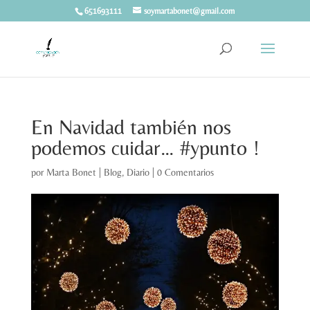
651693111
soymartabonet@gmail.com
En Navidad también nos
podemos cuidar… #ypunto !
por
Marta Bonet
|
Blog
,
Diario
|
0 Comentarios