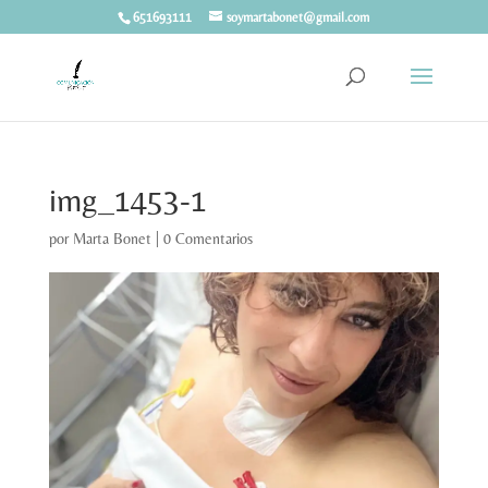
651693111
soymartabonet@gmail.com
img_1453-1
por
Marta Bonet
|
0 Comentarios