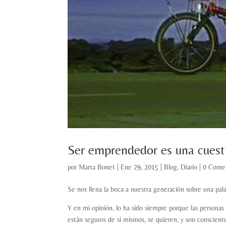
Ser emprendedor es una cuest
por
Marta Bonet
|
Ene 29, 2015
|
Blog
,
Diario
|
0 Comen
Se nos llena la boca a nuestra generación sobre una pal
Y en mi opinión, lo ha sido siempre porque las personas
están seguros de si mismos, se quieren, y son conscient