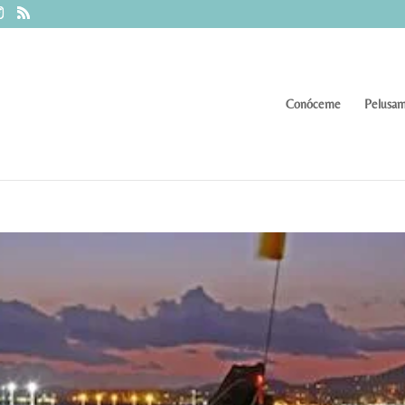
Conóceme
Pelusam