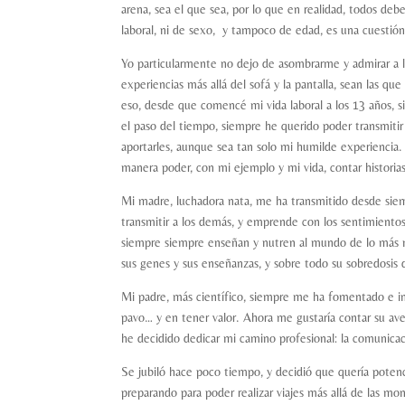
arena, sea el que sea, por lo que en realidad, todos de
laboral, ni de sexo, y tampoco de edad, es una cuestión
Yo particularmente no dejo de asombrarme y admirar a la
experiencias más allá del sofá y la pantalla, sean las qu
eso, desde que comencé mi vida laboral a los 13 años, 
el paso del tiempo, siempre he querido poder transmit
aportarles, aunque sea tan solo mi humilde experiencia.
manera poder, con mi ejemplo y mi vida, contar histori
Mi madre, luchadora nata, me ha transmitido desde siemp
transmitir a los demás, y emprende con los sentimientos
siempre siempre enseñan y nutren al mundo de lo más ne
sus genes y sus enseñanzas, y sobre todo su sobredosis 
Mi padre, más científico, siempre me ha fomentado e ins
pavo… y en tener valor. Ahora me gustaría contar su av
he decidido dedicar mi camino profesional: la comunica
Se jubiló hace poco tiempo, y decidió que quería pote
preparando para poder realizar viajes más allá de las m