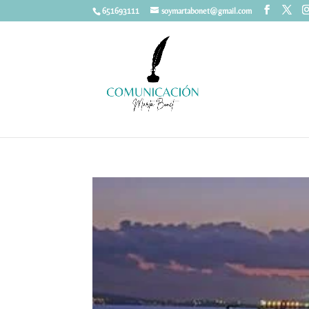
651693111
soymartabonet@gmail.com