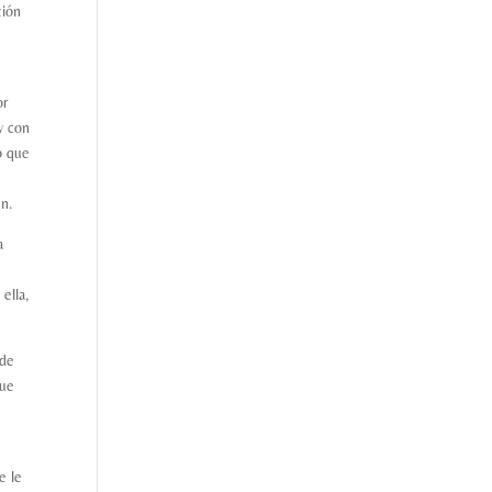
tión
or
y con
o que
én.
a
ella,
 de
que
e le