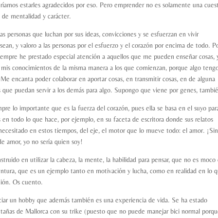
beríamos estarles agradecidos por eso. Pero emprender no es solamente una cues
 de mentalidad y carácter.
s personas que luchan por sus ideas, convicciones y se esfuerzan en vivir
e sean, y valoro a las personas por el esfuerzo y el corazón por encima de todo. P
siempre he prestado especial atención a aquellos que me pueden enseñar cosas, 
ir mis conocimientos de la misma manera a los que comienzan, porque algo teng
 Me encanta poder colaborar en aportar cosas, en transmitir cosas, en de alguna
as que puedan servir a los demás para algo. Supongo que viene por genes, tambi
re lo importante que es la fuerza del corazón, pues ella se basa en el suyo par
 en todo lo que hace, por ejemplo, en su faceta de escritora donde sus relatos
cesitado en estos tiempos, del eje, el motor que lo mueve todo: el amor. ¡Sin 
de amor, yo no sería quien soy!
truido en utilizar la cabeza, la mente, la habilidad para pensar, que no es moco
entura, que es un ejemplo tanto en motivación y lucha, como en realidad en lo 
ción. Os cuento.
nciar un hobby que además también es una experiencia de vida. Se ha estado
ontañas de Mallorca con su trike (puesto que no puede manejar bici normal porqu