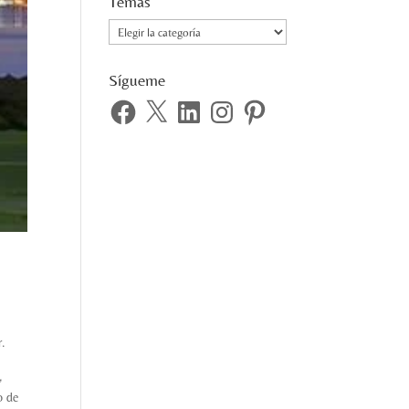
Temas
Temas
Sígueme
Facebook
X
LinkedIn
Instagram
Pinterest
r.
,
o de