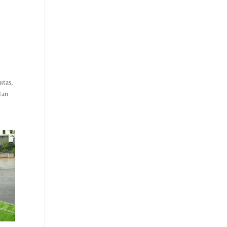
utas,
tan