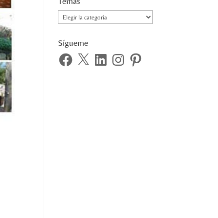
Temas
Temas
Sígueme
Facebook
X
LinkedIn
Instagram
Pinterest